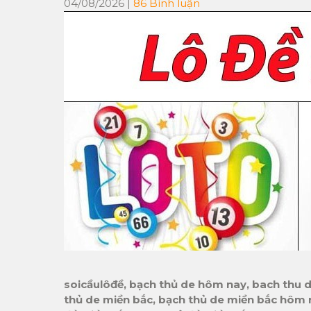
04/08/2026
|
86 Bình luận
soicầulôđề, bạch thủ de hôm nay, bach thu d
thủ de miền bắc, bạch thủ de miền bắc hôm n