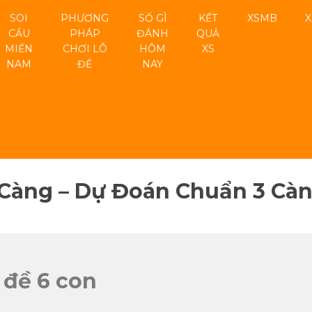
SOI
PHƯƠNG
SỐ GÌ
KẾT
XSMB
CẦU
PHÁP
ĐÁNH
QUẢ
MIỀN
CHƠI LÔ
HÔM
XS
NAM
ĐỀ
NAY
 Càng – Dự Đoán Chuẩn 3 Cà
 đề 6 con