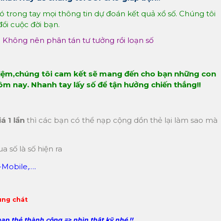
ó trong tay mọi thông tin dự đoán kết quả xổ số. Chúng tôi
ổi cuộc đời bạn.
ăn. Không nên phân tán tư tưởng rồi loạn số
ghiệm,chúng tôi cam kết sẽ mang đến cho bạn những con
hôm nay. Nhanh tay lấy số để tận hưởng chiến thắng!!
á 1 lần
thì các bạn có thể nạp cộng dồn thẻ lại làm sao mà
 số là số hiện ra
N-Mobile,….
ung chát
ạp thẻ thành công => nhìn thật kỹ nhé.!!