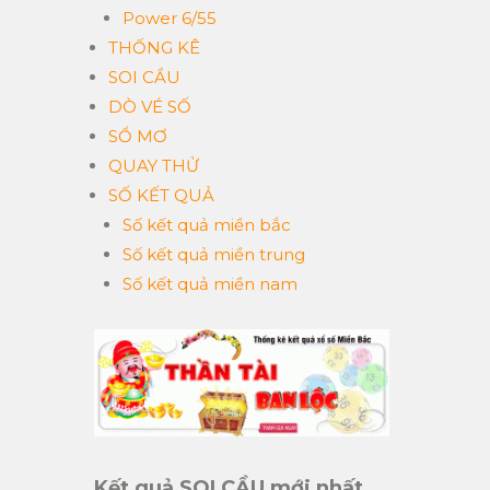
Power 6/55
THỐNG KÊ
SOI CẦU
DÒ VÉ SỐ
SỔ MƠ
QUAY THỬ
SỐ KẾT QUẢ
Số kết quả miền bắc
Số kết quả miền trung
Số kết quả miền nam
Kết quả SOI CẦU mới nhất