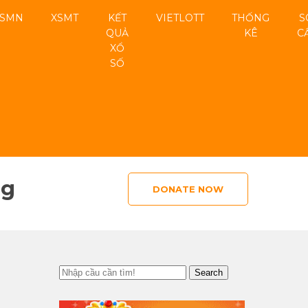
XSMN
XSMT
KẾT
VIETLOTT
THỐNG
S
QUẢ
KÊ
C
XỔ
SỐ
ng
DONATE NOW
Search