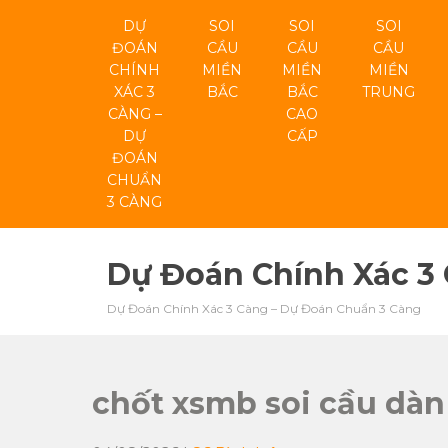
Skip
DỰ
SOI
SOI
SOI
to
ĐOÁN
CẦU
CẦU
CẦU
content
CHÍNH
MIỀN
MIỀN
MIỀN
XÁC 3
BẮC
BẮC
TRUNG
CÀNG –
CAO
DỰ
CẤP
ĐOÁN
CHUẨN
3 CÀNG
Dự Đoán Chính Xác 3
Dự Đoán Chính Xác 3 Càng – Dự Đoán Chuẩn 3 Càng
chốt xsmb soi cầu dàn