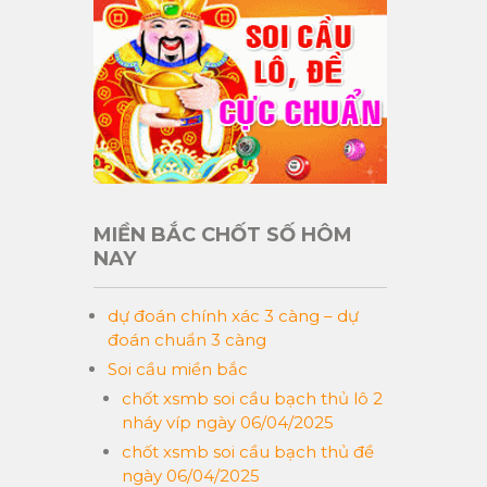
MIỀN BẮC CHỐT SỐ HÔM
NAY
dự đoán chính xác 3 càng – dự
đoán chuẩn 3 càng
Soi cầu miền bắc
chốt xsmb soi cầu bạch thủ lô 2
nháy víp ngày 06/04/2025
chốt xsmb soi cầu bạch thủ đề
ngày 06/04/2025