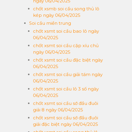
ngày 06/04/2025
chốt xsmb soi cầu song thủ lô
kép ngày 06/04/2025
Soi cầu miền trung
chốt xsmt soi cầu bao lô ngày
06/04/2025
chốt xsmt soi cầu cặp xíu chủ
ngày 06/04/2025
chốt xsmt soi cầu đặc biệt ngày
06/04/2025
chốt xsmt soi cầu giải tám ngày
06/04/2025
chốt xsmt soi cầu lô 3 số ngày
06/04/2025
chốt xsmt soi cầu sớ đầu đuôi
giải 8 ngày 06/04/2025
chốt xsmt soi cầu sớ đầu đuôi
giải đặc biệt ngày 06/04/2025