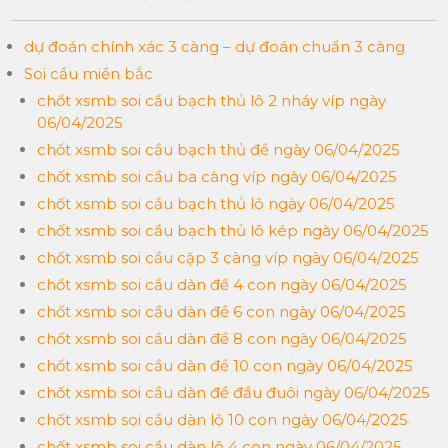
dự đoán chính xác 3 càng – dự đoán chuẩn 3 càng
Soi cầu miền bắc
chốt xsmb soi cầu bạch thủ lô 2 nháy víp ngày
06/04/2025
chốt xsmb soi cầu bạch thủ đề ngày 06/04/2025
chốt xsmb soi cầu ba càng víp ngày 06/04/2025
chốt xsmb soi cầu bạch thủ lô ngày 06/04/2025
chốt xsmb soi cầu bạch thủ lô kép ngày 06/04/2025
chốt xsmb soi cầu cặp 3 càng víp ngày 06/04/2025
chốt xsmb soi cầu dàn đề 4 con ngày 06/04/2025
chốt xsmb soi cầu dàn đề 6 con ngày 06/04/2025
chốt xsmb soi cầu dàn đề 8 con ngày 06/04/2025
chốt xsmb soi cầu dàn đề 10 con ngày 06/04/2025
chốt xsmb soi cầu dàn đề đầu đuôi ngày 06/04/2025
chốt xsmb soi cầu dàn lô 10 con ngày 06/04/2025
chốt xsmb soi cầu dàn lô 4 con ngày 06/04/2025