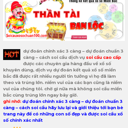
dự đoán chính xác 3 càng – dự đoán chuẩn 3
càng – cách soi cầu dịch vụ
soi cầu cao cấp
được các chuyên gia hàng đầu về xổ số
khuyên dùng, dịch vụ dự đoán kết quả xổ số miền
bắc đã được rất nhiều người tin tưởng vì họ đã làm
theo và trúng lớn. niềm vui của các bạn cũng là niềm
vui của chúng tôi. chờ gì nữa mà không soi cầu miền
bắc cùng trúng lớn ngay bây giờ.
ghi nhớ:
dự đoán chính xác 3 càng – dự đoán chuẩn 3
càng – cách soi cầu hãy lưu lại và giới thiệu tới bạn bè
trang này để có những con số đẹp và được soi cầu xổ
số chính xác nhất