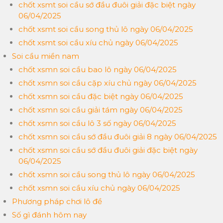
chốt xsmt soi cầu sớ đầu đuôi giải đặc biệt ngày
06/04/2025
chốt xsmt soi cầu song thủ lô ngày 06/04/2025
chốt xsmt soi cầu xíu chủ ngày 06/04/2025
Soi cầu miền nam
chốt xsmn soi cầu bao lô ngày 06/04/2025
chốt xsmn soi cầu cặp xíu chủ ngày 06/04/2025
chốt xsmn soi cầu đặc biệt ngày 06/04/2025
chốt xsmn soi cầu giải tám ngày 06/04/2025
chốt xsmn soi cầu lô 3 số ngày 06/04/2025
chốt xsmn soi cầu sớ đầu đuôi giải 8 ngày 06/04/2025
chốt xsmn soi cầu sớ đầu đuôi giải đặc biệt ngày
06/04/2025
chốt xsmn soi cầu song thủ lô ngày 06/04/2025
chốt xsmn soi cầu xíu chủ ngày 06/04/2025
Phương pháp chơi lô đề
Số gì đánh hôm nay