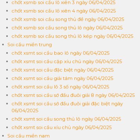
chốt xsmb soi cầu lô xiên 3 ngày 06/04/2025
chốt xsmb soi cầu lô xiên 4 ngày 06/04/2025
chốt xsmb soi cầu song thủ đề ngày 06/04/2025
chốt xsmb soi cầu song thủ lô ngày 06/04/2025
chốt xsmb soi cầu song thủ lô kép ngày 06/04/2025
Soi cầu miền trung
chốt xsmt soi cầu bao lô ngày 06/04/2025
chốt xsmt soi cầu cặp xíu chủ ngày 06/04/2025
chốt xsmt soi cầu đặc biệt ngày 06/04/2025
chốt xsmt soi cầu giải tám ngày 06/04/2025
chốt xsmt soi cầu lô 3 số ngày 06/04/2025
chốt xsmt soi cầu sớ đầu đuôi giải 8 ngày 06/04/2025
chốt xsmt soi cầu sớ đầu đuôi giải đặc biệt ngày
06/04/2025
chốt xsmt soi cầu song thủ lô ngày 06/04/2025
chốt xsmt soi cầu xíu chủ ngày 06/04/2025
Soi cầu miền nam