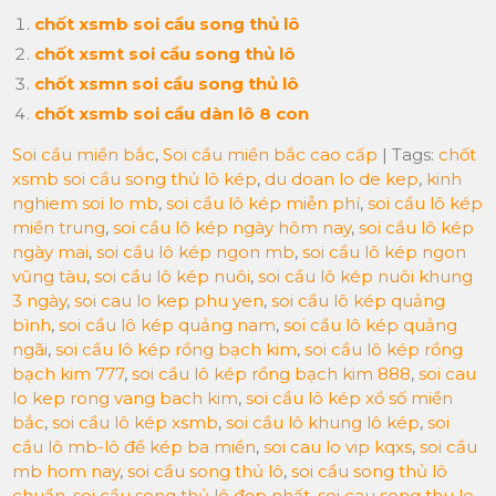
chốt xsmb soi cầu song thủ lô
chốt xsmt soi cầu song thủ lô
chốt xsmn soi cầu song thủ lô
chốt xsmb soi cầu dàn lô 8 con
Soi cầu miền bắc
,
Soi cầu miền bắc cao cấp
| Tags:
chốt
xsmb soi cầu song thủ lô kép
,
du doan lo de kep
,
kinh
nghiem soi lo mb
,
soi cầu lô kép miễn phí
,
soi cầu lô kép
miền trung
,
soi cầu lô kép ngày hôm nay
,
soi cầu lô kép
ngày mai
,
soi cầu lô kép ngon mb
,
soi cầu lô kép ngon
vũng tàu
,
soi cầu lô kép nuôi
,
soi cầu lô kép nuôi khung
3 ngày
,
soi cau lo kep phu yen
,
soi cầu lô kép quảng
bình
,
soi cầu lô kép quảng nam
,
soi cầu lô kép quảng
ngãi
,
soi cầu lô kép rồng bạch kim
,
soi cầu lô kép rồng
bạch kim 777
,
soi cầu lô kép rồng bạch kim 888
,
soi cau
lo kep rong vang bach kim
,
soi cầu lô kép xổ số miền
bắc
,
soi cầu lô kép xsmb
,
soi cầu lô khung lô kép
,
soi
cầu lô mb-lô đề kép ba miền
,
soi cau lo vip kqxs
,
soi cầu
mb hom nay
,
soi cầu song thủ lô
,
soi cầu song thủ lô
chuẩn
,
soi cầu song thủ lô đẹp nhất
,
soi cau song thu lo