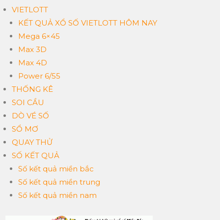
VIETLOTT
KẾT QUẢ XỔ SỐ VIETLOTT HÔM NAY
Mega 6×45
Max 3D
Max 4D
Power 6/55
THỐNG KÊ
SOI CẦU
DÒ VÉ SỐ
SỔ MƠ
QUAY THỬ
SỐ KẾT QUẢ
Số kết quả miền bắc
Số kết quả miền trung
Số kết quả miền nam