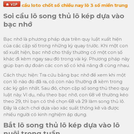
cầu loto chốt số chiều nay lô 3 số miền trung
Soi cầu lô song thủ lô kép dựa vào
bạc nhớ
Bạc nhớ là phương pháp dựa trên quy luật xuất hiện
của các cặp số trong những kỳ quay trước. Khi một con
số xuất hiện, bạc nhớ cho thấy thường có một con số
khác đi kèm ngay sau đó trong vài kỳ. Phương pháp này
giúp bạn dự đoán các con số có khả năng đi cùng nhau.
Cách thực hiện: Tra cứu bảng bạc nhớ để xem khi một
con lô nào đó đã ra, có con nào thường đi kèm trong
các kỳ gần nhất. Sau đó, chọn cặp số song thủ theo quy
luật này. Ví dụ, nếu theo bạc nhớ, con 68 về thường kéo
theo 29, thì bạn có thể chọn 68 và 29 làm song thủ lô.
Đây là cách chơi dựa vào xác suất thống kê và được
nhiều người có kinh nghiệm áp dụng.
Bắt lô song thủ lô kép dựa vào lô
nuôi trong tuần