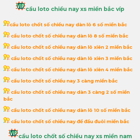
cầu loto chiều nay xs miền bắc víp
cầu loto chốt số chiều nay dàn lô 6 số miền bắc
cầu loto chốt số chiều nay dàn lô 8 số miền bắc
cầu loto chốt số chiều nay dàn lô xiên 2 miền bắc
cầu loto chốt số chiều nay dàn lô xiên 3 miền bắc
cầu loto chốt số chiều nay dàn lô xiên 4 miền bắc
cầu loto chốt số chiều nay 3 càng miền bắc
cầu loto chốt số chiều nay dàn 3 càng 2 số miền
bắc
cầu loto chốt số chiều nay dàn lô 10 số miền bắc
cầu loto chốt số chiều nay đề đầu đuôi miền bắc
cầu loto chốt số chiều nay xs miền nam