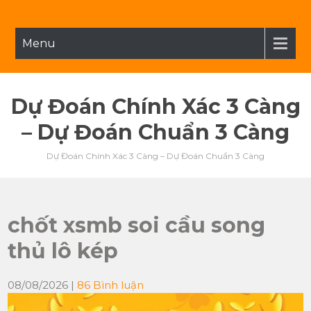
Skip
to
content
Menu
Dự Đoán Chính Xác 3 Càng
– Dự Đoán Chuẩn 3 Càng
Dự Đoán Chính Xác 3 Càng – Dự Đoán Chuẩn 3 Càng
chốt xsmb soi cầu song
thủ lô kép
08/08/2026
|
86 Bình luận