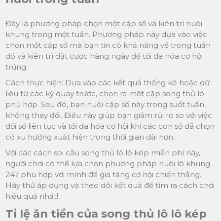
Đây là phương pháp chọn một cặp số và kiên trì nuôi
khung trong một tuần. Phương pháp này dựa vào việc
chọn một cặp số mà bạn tin có khả năng về trong tuần
đó và kiên trì đặt cược hàng ngày để tối đa hóa cơ hội
trúng.
Cách thực hiện: Dựa vào các kết quả thống kê hoặc dữ
liệu từ các kỳ quay trước, chọn ra một cặp song thủ lô
phù hợp. Sau đó, bạn nuôi cặp số này trong suốt tuần,
không thay đổi. Điều này giúp bạn giảm rủi ro so với việc
đổi số liên tục và tối đa hóa cơ hội khi các con số đã chọn
có xu hướng xuất hiện trong thời gian dài hơn.
Với các cách soi cầu song thủ lô lô kép miễn phí này,
người chơi có thể lựa chọn phương pháp nuôi lô khung
247 phù hợp với mình để gia tăng cơ hội chiến thắng.
Hãy thử áp dụng và theo dõi kết quả để tìm ra cách chơi
hiệu quả nhất!
Tỉ lệ ăn tiền của song thủ lô lô kép