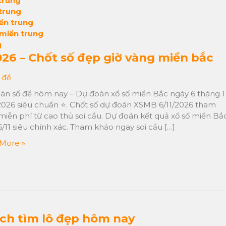
 trung
 trung
iền trung
 miền trung
g
26 – Chốt số đẹp giờ vàng miền bắc
 đề
án số đề hôm nay – Dự đoán xổ số miền Bắc ngày 6 tháng 1
026 siêu chuẩn ⭐. Chốt số dự đoán XSMB 6/11/2026 tham
miễn phí từ cao thủ soi cầu. Dự đoán kết quả xổ số miền Bắ
/11 siêu chính xác. Tham khảo ngay soi cầu […]
More »
ch tìm lô đẹp hôm nay