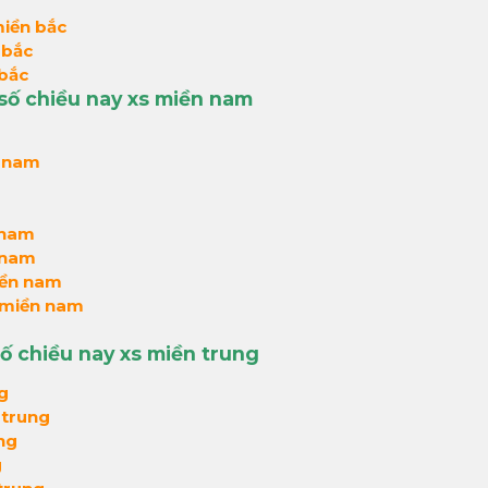
miền bắc
 bắc
 bắc
 số chiều nay xs miền nam
n nam
 nam
 nam
miền nam
t miền nam
số chiều nay xs miền trung
g
 trung
ung
g