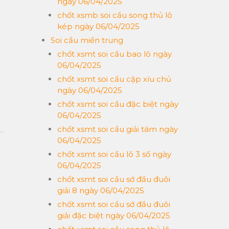
ngày 06/04/2025
chốt xsmb soi cầu song thủ lô
kép ngày 06/04/2025
Soi cầu miền trung
chốt xsmt soi cầu bao lô ngày
06/04/2025
chốt xsmt soi cầu cặp xíu chủ
ngày 06/04/2025
chốt xsmt soi cầu đặc biệt ngày
06/04/2025
chốt xsmt soi cầu giải tám ngày
06/04/2025
chốt xsmt soi cầu lô 3 số ngày
06/04/2025
chốt xsmt soi cầu sớ đầu đuôi
giải 8 ngày 06/04/2025
chốt xsmt soi cầu sớ đầu đuôi
giải đặc biệt ngày 06/04/2025