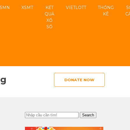
XSMN
XSMT
KẾT
VIETLOTT
THỐNG
S
QUẢ
KÊ
C
XỔ
SỐ
ng
DONATE NOW
Search