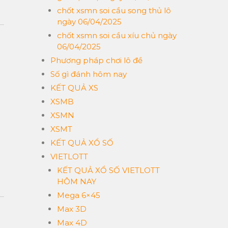
chốt xsmn soi cầu song thủ lô
ngày 06/04/2025
chốt xsmn soi cầu xíu chủ ngày
06/04/2025
Phương pháp chơi lô đề
Số gì đánh hôm nay
KẾT QUẢ XS
XSMB
XSMN
XSMT
KẾT QUẢ XỔ SỐ
VIETLOTT
KẾT QUẢ XỔ SỐ VIETLOTT
HÔM NAY
Mega 6×45
Max 3D
Max 4D