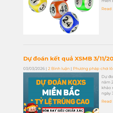
miền 
Read 
Dự đoán kết quả XSMB 3/11/20
03/03/2026
|
2 Bình luận
|
Phương pháp chơi lô
Dự đo
năm 2
khảo 
ngày 3
Read 