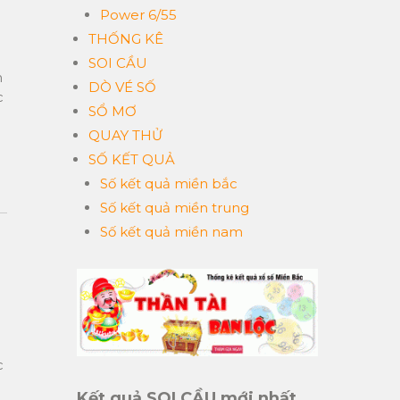
Power 6/55
THỐNG KÊ
SOI CẦU
m
DÒ VÉ SỐ
c
SỔ MƠ
QUAY THỬ
SỐ KẾT QUẢ
Số kết quả miền bắc
Số kết quả miền trung
Số kết quả miền nam
c
Kết quả SOI CẦU mới nhất