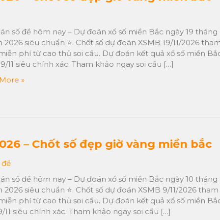
án số đề hôm nay – Dự đoán xổ số miền Bắc ngày 19 tháng
m 2026 siêu chuẩn ⭐. Chốt số dự đoán XSMB 19/11/2026 tha
miễn phí từ cao thủ soi cầu. Dự đoán kết quả xổ số miền Bắ
9/11 siêu chính xác. Tham khảo ngay soi cầu […]
More »
026 – Chốt số đẹp giờ vàng miền bắc
 đề
án số đề hôm nay – Dự đoán xổ số miền Bắc ngày 10 tháng
m 2026 siêu chuẩn ⭐. Chốt số dự đoán XSMB 9/11/2026 tham
miễn phí từ cao thủ soi cầu. Dự đoán kết quả xổ số miền Bắ
/11 siêu chính xác. Tham khảo ngay soi cầu […]