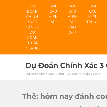
Skip
DỰ
SOI
SOI
SOI
to
ĐOÁN
CẦU
CẦU
CẦU
content
CHÍNH
MIỀN
MIỀN
MIỀN
XÁC 3
BẮC
BẮC
TRUNG
CÀNG –
CAO
DỰ
CẤP
ĐOÁN
CHUẨN
3 CÀNG
Dự Đoán Chính Xác 3
Dự Đoán Chính Xác 3 Càng – Dự Đoán Chuẩn 3 Càng
Thẻ:
hôm nay đánh con