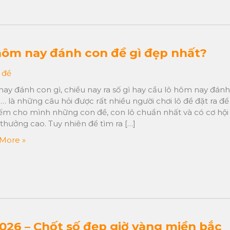
hôm nay đánh con đề gì đẹp nhất?
 đề
ay đánh con gì, chiều nay ra số gì hay cầu lô hôm nay đánh
… là những câu hỏi được rất nhiều người chơi lô đề đặt ra để
iếm cho mình những con đề, con lô chuẩn nhất và có cơ hội
thưởng cao. Tuy nhiên để tìm ra […]
More »
026 – Chốt số đẹp giờ vàng miền bắc