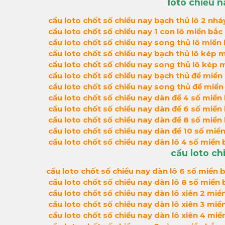
loto chiều n
cầu loto chốt số chiều nay bạch thủ lô 2 nh
cầu loto chốt số chiều nay 1 con lô miền bắc
cầu loto chốt số chiều nay song thủ lô miền
cầu loto chốt số chiều nay bạch thủ lô kép 
cầu loto chốt số chiều nay song thủ lô kép 
cầu loto chốt số chiều nay bạch thủ đề miền
cầu loto chốt số chiều nay song thủ đề miền
cầu loto chốt số chiều nay dàn đề 4 số miền
cầu loto chốt số chiều nay dàn đề 6 số miền
cầu loto chốt số chiều nay dàn đề 8 số miền
cầu loto chốt số chiều nay dàn đề 10 số miề
cầu loto chốt số chiều nay dàn lô 4 số miền 
cầu loto ch
cầu loto chốt số chiều nay dàn lô 6 số miền 
cầu loto chốt số chiều nay dàn lô 8 số miền 
cầu loto chốt số chiều nay dàn lô xiên 2 miề
cầu loto chốt số chiều nay dàn lô xiên 3 miề
cầu loto chốt số chiều nay dàn lô xiên 4 miề