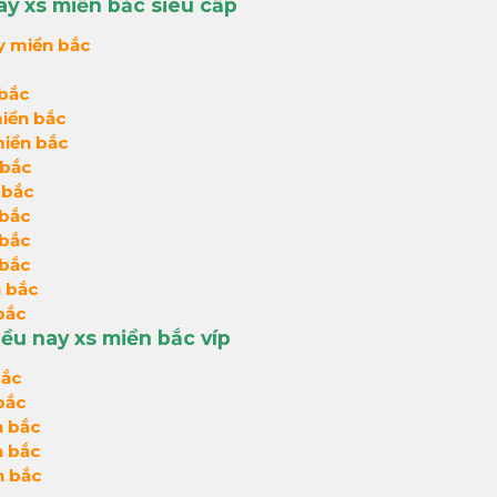
ay xs miền bắc siêu cấp
áy miền bắc
 bắc
miền bắc
miền bắc
 bắc
 bắc
 bắc
 bắc
 bắc
n bắc
bắc
iều nay xs miền bắc víp
bắc
bắc
n bắc
n bắc
n bắc