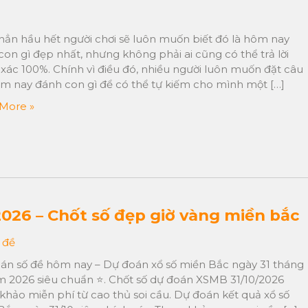
hẳn hầu hết người chơi sẽ luôn muốn biết đó là hôm nay
on gì đẹp nhất, nhưng không phải ai cũng có thể trả lời
 xác 100%. Chính vì điều đó, nhiều người luôn muốn đặt câu
ôm nay đánh con gì để có thể tự kiếm cho mình một […]
More »
026 – Chốt số đẹp giờ vàng miền bắc
 đề
án số đề hôm nay – Dự đoán xổ số miền Bắc ngày 31 tháng
m 2026 siêu chuẩn ⭐. Chốt số dự đoán XSMB 31/10/2026
khảo miễn phí từ cao thủ soi cầu. Dự đoán kết quả xổ số