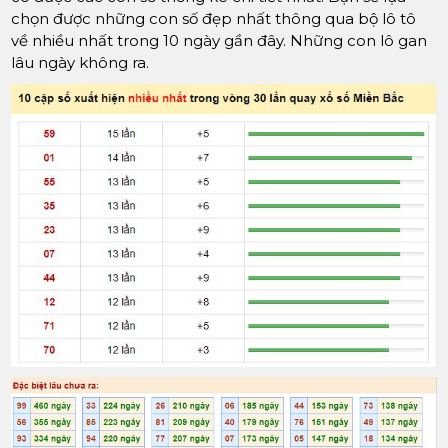
chọn được những con số đẹp nhất thông qua bộ lô tô
về nhiều nhất trong 10 ngày gần đây. Những con lô gan
lâu ngày không ra.