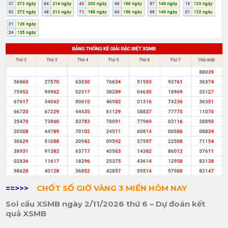
==>>>
CHỐT SỐ GIỜ VÀNG 3 MIỀN HÔM NAY
Soi cầu XSMB ngày 2/11/2026 thứ 6 – Dự đoán kết
quả XSMB