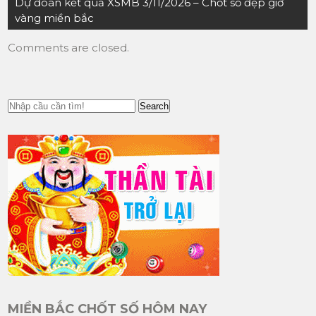
Dự đoán kết quả XSMB 3/11/2026 – Chốt số đẹp giờ
bài
vàng miền bắc
viết
Comments are closed.
Search
MIỀN BẮC CHỐT SỐ HÔM NAY