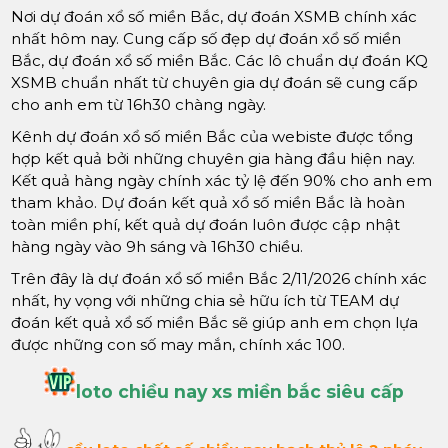
Nơi dự đoán xổ số miền Bắc, dự đoán XSMB chính xác
nhất hôm nay. Cung cấp số đẹp dự đoán xổ số miền
Bắc, dự đoán xổ số miền Bắc. Các lô chuẩn dự đoán KQ
XSMB chuẩn nhất từ chuyên gia dự đoán sẽ cung cấp
cho anh em từ 16h30 chàng ngày.
Kênh dự đoán xổ số miền Bắc của webiste được tổng
hợp kết quả bởi những chuyên gia hàng đầu hiện nay.
Kết quả hàng ngày chính xác tỷ lệ đến 90% cho anh em
tham khảo. Dự đoán kết quả xổ số miền Bắc là hoàn
toàn miền phí, kết quả dự đoán luôn được cập nhật
hàng ngày vào 9h sáng và 16h30 chiều.
Trên đây là dự đoán xổ số miền Bắc 2/11/2026 chính xác
nhất, hy vọng với những chia sẻ hữu ích từ TEAM dự
đoán kết quả xổ số miền Bắc sẽ giúp anh em chọn lựa
được những con số may mắn, chính xác 100.
loto chiều nay xs miền bắc siêu cấp