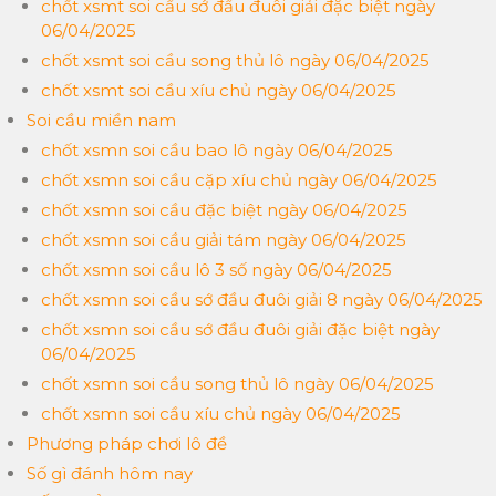
chốt xsmt soi cầu sớ đầu đuôi giải đặc biệt ngày
06/04/2025
chốt xsmt soi cầu song thủ lô ngày 06/04/2025
chốt xsmt soi cầu xíu chủ ngày 06/04/2025
Soi cầu miền nam
chốt xsmn soi cầu bao lô ngày 06/04/2025
chốt xsmn soi cầu cặp xíu chủ ngày 06/04/2025
chốt xsmn soi cầu đặc biệt ngày 06/04/2025
chốt xsmn soi cầu giải tám ngày 06/04/2025
chốt xsmn soi cầu lô 3 số ngày 06/04/2025
chốt xsmn soi cầu sớ đầu đuôi giải 8 ngày 06/04/2025
chốt xsmn soi cầu sớ đầu đuôi giải đặc biệt ngày
06/04/2025
chốt xsmn soi cầu song thủ lô ngày 06/04/2025
chốt xsmn soi cầu xíu chủ ngày 06/04/2025
Phương pháp chơi lô đề
Số gì đánh hôm nay