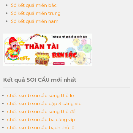
Số kết quả miền bắc
Số kết quả miền trung
Số kết quả miền nam
Kết quả SOI CẦU mới nhất
chốt xsmb soi cầu song thủ lô
chốt xsmb soi cầu cặp 3 càng víp
chốt xsmb soi cầu song thủ đề
chốt xsmb soi cầu ba càng víp
chốt xsmb soi cầu bạch thủ lô