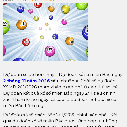
Dự đoán số đề hôm nay – Dự đoán xổ số miền Bắc ngày
2 tháng 11 năm 2026
siêu chuẩn ⭐. Chốt số dự đoán
XSMB 2/11/2026 tham khảo miễn phí từ cao thủ soi cầu.
Dự đoán kết quả xổ số miền Bắc ngày 2/11 siêu chính
xác. Tham khảo ngay soi cầu lô dự đoán kết quả xổ số
miền Bắc hôm nay.
Dự đoán xổ số miền Bắc 2/11/2026 chính xác nhất. Kết
quả dự đoán xổ số miền Bắc được tổng hợp từ những