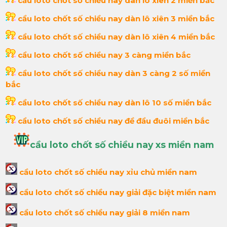
cầu loto chốt số chiều nay dàn lô xiên 2 miền bắc
cầu loto chốt số chiều nay dàn lô xiên 3 miền bắc
cầu loto chốt số chiều nay dàn lô xiên 4 miền bắc
cầu loto chốt số chiều nay 3 càng miền bắc
cầu loto chốt số chiều nay dàn 3 càng 2 số miền
bắc
cầu loto chốt số chiều nay dàn lô 10 số miền bắc
cầu loto chốt số chiều nay đề đầu đuôi miền bắc
cầu loto chốt số chiều nay xs miền nam
cầu loto chốt số chiều nay xỉu chủ miền nam
cầu loto chốt số chiều nay giải đặc biệt miền nam
cầu loto chốt số chiều nay giải 8 miền nam