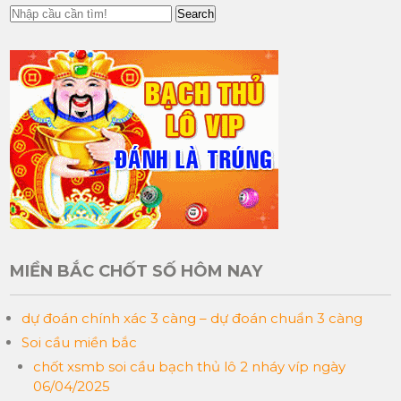
Search
MIỀN BẮC CHỐT SỐ HÔM NAY
dự đoán chính xác 3 càng – dự đoán chuẩn 3 càng
Soi cầu miền bắc
chốt xsmb soi cầu bạch thủ lô 2 nháy víp ngày
06/04/2025