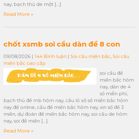
nay, bạch thủ de một […]
Read More »
chốt xsmb soi cầu dàn đề 8 con
09/08/2026
|
144 Bình luận
|
Soi cầu miền bắc
,
Soi cầu
miền bắc cao cấp
soi cầu đề
miền bắc hôm
nay, dàn de 4
số miễn phí,
bạch thủ đề mb hôm nay, cầu lô xổ số miền bắc hôm
nay đề online, cầu đề miền bắc hôm nay, xin số đề 3
miền, dự đoán đề miền bắc hôm nay, soi cầu de hôm
nay, soi đề miền […]
Read More »