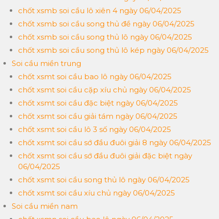
chốt xsmb soi cầu lô xiên 4 ngày 06/04/2025
chốt xsmb soi cầu song thủ đề ngày 06/04/2025
chốt xsmb soi cầu song thủ lô ngày 06/04/2025
chốt xsmb soi cầu song thủ lô kép ngày 06/04/2025
Soi cầu miền trung
chốt xsmt soi cầu bao lô ngày 06/04/2025
chốt xsmt soi cầu cặp xíu chủ ngày 06/04/2025
chốt xsmt soi cầu đặc biệt ngày 06/04/2025
chốt xsmt soi cầu giải tám ngày 06/04/2025
chốt xsmt soi cầu lô 3 số ngày 06/04/2025
chốt xsmt soi cầu sớ đầu đuôi giải 8 ngày 06/04/2025
chốt xsmt soi cầu sớ đầu đuôi giải đặc biệt ngày
06/04/2025
chốt xsmt soi cầu song thủ lô ngày 06/04/2025
chốt xsmt soi cầu xíu chủ ngày 06/04/2025
Soi cầu miền nam