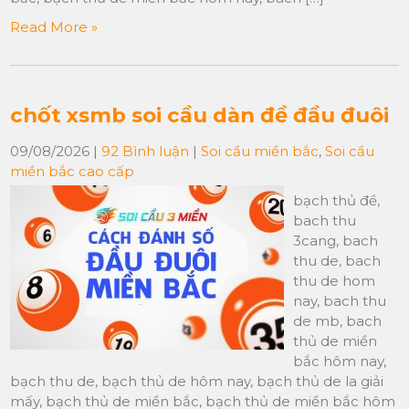
Read More »
chốt xsmb soi cầu dàn đề đầu đuôi
09/08/2026
|
92 Bình luận
|
Soi cầu miền bắc
,
Soi cầu
miền bắc cao cấp
bạch thủ đề,
bach thu
3cang, bach
thu de, bach
thu de hom
nay, bach thu
de mb, bach
thủ de miền
bắc hôm nay,
bạch thu de, bạch thủ de hôm nay, bạch thủ de la giải
mấy, bạch thủ de miền bắc, bạch thủ de miền bắc hôm