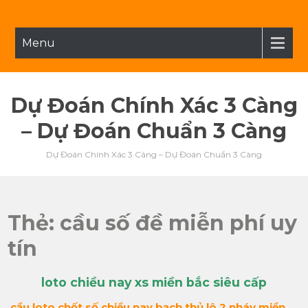
Skip
to
content
Menu
Dự Đoán Chính Xác 3 Càng
– Dự Đoán Chuẩn 3 Càng
Dự Đoán Chính Xác 3 Càng – Dự Đoán Chuẩn 3 Càng
Thẻ:
cầu số đề miễn phí uy
tín
loto chiều nay xs miền bắc siêu cấp
cầu loto chốt số chiều nay bạch thủ lô 2 nháy miền