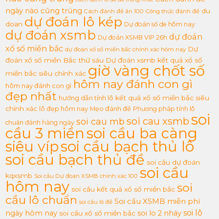
ngày nào cũng trúng
du
Cách đánh đề ăn 100
Công thức đánh đề
dự đoán lô kép
doan
Dự đoán số de hôm nay
dự đoán xsmb
dự đoán
Dự đoán XSMB VIP 26h
xổ số miền bắc
Dự
dự đoán xổ số miền bắc chính xác hôm nay
đoán xổ số miền Bắc thứ sáu Dự đoán xsmb kết quả xổ số
giờ vàng chốt số
miền bắc siêu chính xác
hôm nay đánh con gì
hôm nay đánh con gì
đẹp nhất
hướng dẫn tính lô
kết quả xổ số miền bắc siêu
chính xác
lô đẹp hôm nay
Mẹo đánh đề
Phương pháp tính lô
soi
soi cau xsmb
soi cau mb
chuẩn đánh hàng ngày
cầu 3 miền
soi cầu ba càng
siêu víp
soi cầu bạch thủ lô
soi cầu bạch thủ đề
soi cầu dự đoán
soi cầu
kqxsmb
Soi cầu Dự đoán XSMB chính xác 100
hôm nay
soi
soi cầu kết quả xổ số miền bắc
cầu lô chuẩn
Soi cầu XSMB miễn phí
soi cầu lô đề
soi lô
ngày hôm nay
soi lo 2 nháy
soi cầu xổ số miền bắc