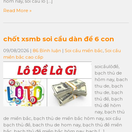
hôm nay, soi cầu lô […]
Read More »
chốt xsmb soi cầu dàn đề 6 con
09/08/2026
|
86 Bình luận
|
Soi cầu miền bắc
,
Soi cầu
miền bắc cao cấp
soicầulôđề,
bạch thủ de
hôm nay, bach
thu de, bạch
thu de, bạch
thủ đề, bạch
thủ đề hôm
nay, bạch thủ
de miền bắc, bạch thủ de miền bắc hôm nay, soi cầu
bạch thủ đề, bach thu de hom nay, bạch thủ đề miền
bắc, bạch thủ đề miền bắc hôm nay, bach […]