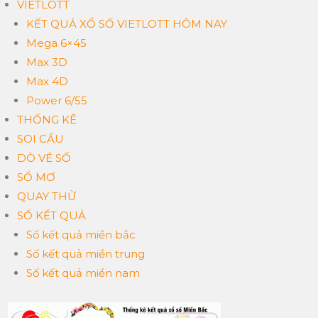
VIETLOTT
KẾT QUẢ XỔ SỐ VIETLOTT HÔM NAY
Mega 6×45
Max 3D
Max 4D
Power 6/55
THỐNG KÊ
SOI CẦU
DÒ VÉ SỐ
SỔ MƠ
QUAY THỬ
SỐ KẾT QUẢ
Số kết quả miền bắc
Số kết quả miền trung
Số kết quả miền nam