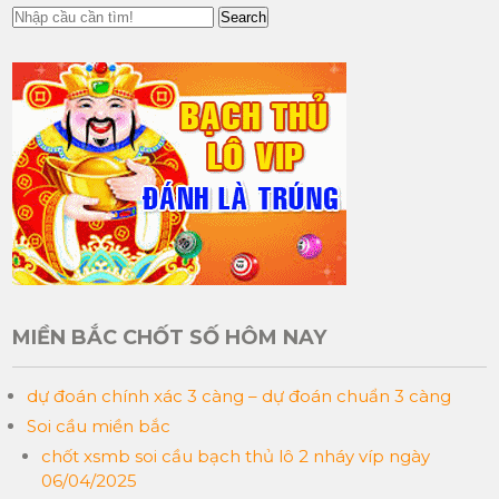
Search
MIỀN BẮC CHỐT SỐ HÔM NAY
dự đoán chính xác 3 càng – dự đoán chuẩn 3 càng
Soi cầu miền bắc
chốt xsmb soi cầu bạch thủ lô 2 nháy víp ngày
06/04/2025