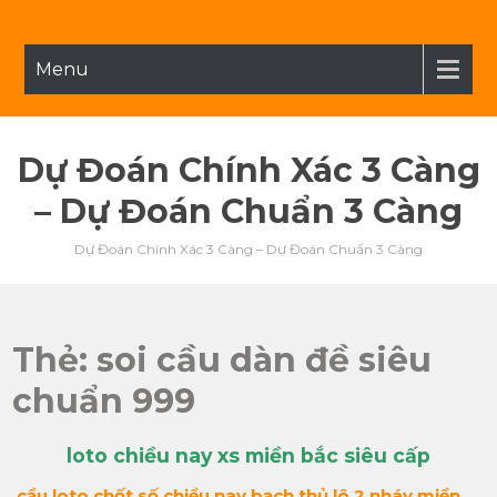
Skip
to
content
Menu
Dự Đoán Chính Xác 3 Càng
– Dự Đoán Chuẩn 3 Càng
Dự Đoán Chính Xác 3 Càng – Dự Đoán Chuẩn 3 Càng
Thẻ:
soi cầu dàn đề siêu
chuẩn 999
loto chiều nay xs miền bắc siêu cấp
cầu loto chốt số chiều nay bạch thủ lô 2 nháy miền