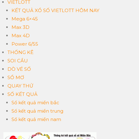
VIETLOTT
KẾT QUẢ XỔ SỐ VIETLOTT HÔM NAY
Mega 6×45
Max 3D
Max 4D
Power 6/55
THỐNG KÊ
SOI CẦU
DÒ VÉ SỐ
SỔ MƠ
QUAY THỬ
SỐ KẾT QUẢ
Số kết quả miền bắc
Số kết quả miền trung
Số kết quả miền nam