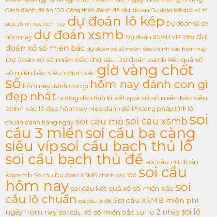
du doan
Cách đánh đề ăn 100
Công thức đánh đề
Dự đoán kết quả xổ số
dự đoán lô kép
Dự đoán số de
siêu chính xác hôm nay
dự đoán xsmb
dự
hôm nay
Dự đoán XSMB VIP 26h
đoán xổ số miền bắc
dự đoán xổ số miền bắc chính xác hôm nay
Dự đoán xổ số miền Bắc thứ sáu Dự đoán xsmb kết quả xổ
giờ vàng chốt
số miền bắc siêu chính xác
số
hôm nay đánh con gì
hôm nay đánh con gì
đẹp nhất
hướng dẫn tính lô
kết quả xổ số miền bắc siêu
chính xác
lô đẹp hôm nay
Mẹo đánh đề
Phương pháp tính lô
soi
soi cau xsmb
soi cau mb
chuẩn đánh hàng ngày
cầu 3 miền
soi cầu ba càng
siêu víp
soi cầu bạch thủ lô
soi cầu bạch thủ đề
soi cầu dự đoán
soi cầu
kqxsmb
Soi cầu Dự đoán XSMB chính xác 100
hôm nay
soi
soi cầu kết quả xổ số miền bắc
cầu lô chuẩn
Soi cầu XSMB miễn phí
soi cầu lô đề
soi lô
ngày hôm nay
soi lo 2 nháy
soi cầu xổ số miền bắc