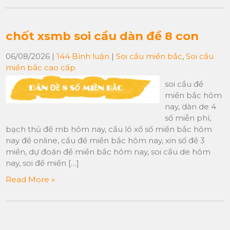
chốt xsmb soi cầu dàn đề 8 con
06/08/2026
|
144 Bình luận
|
Soi cầu miền bắc
,
Soi cầu
miền bắc cao cấp
soi cầu đề
miền bắc hôm
nay, dàn de 4
số miễn phí,
bạch thủ đề mb hôm nay, cầu lô xổ số miền bắc hôm
nay đề online, cầu đề miền bắc hôm nay, xin số đề 3
miền, dự đoán đề miền bắc hôm nay, soi cầu de hôm
nay, soi đề miền […]
Read More »