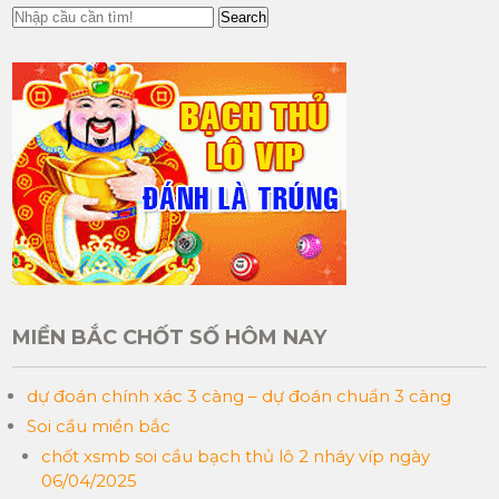
Search
MIỀN BẮC CHỐT SỐ HÔM NAY
dự đoán chính xác 3 càng – dự đoán chuẩn 3 càng
Soi cầu miền bắc
chốt xsmb soi cầu bạch thủ lô 2 nháy víp ngày
06/04/2025