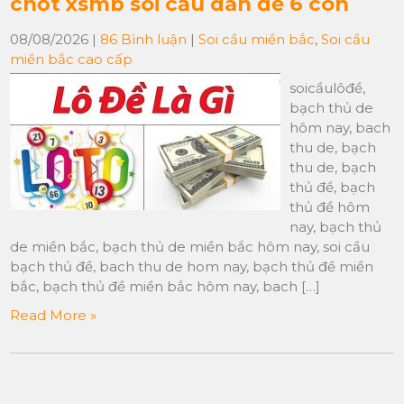
chốt xsmb soi cầu dàn đề 6 con
08/08/2026
|
86 Bình luận
|
Soi cầu miền bắc
,
Soi cầu
miền bắc cao cấp
soicầulôđề,
bạch thủ de
hôm nay, bach
thu de, bạch
thu de, bạch
thủ đề, bạch
thủ đề hôm
nay, bạch thủ
de miền bắc, bạch thủ de miền bắc hôm nay, soi cầu
bạch thủ đề, bach thu de hom nay, bạch thủ đề miền
bắc, bạch thủ đề miền bắc hôm nay, bach […]
Read More »