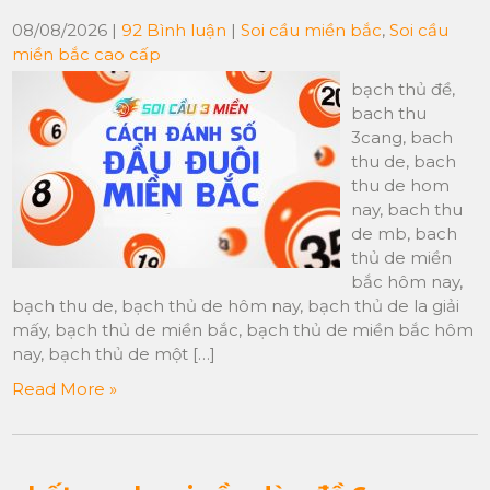
08/08/2026
|
92 Bình luận
|
Soi cầu miền bắc
,
Soi cầu
miền bắc cao cấp
bạch thủ đề,
bach thu
3cang, bach
thu de, bach
thu de hom
nay, bach thu
de mb, bach
thủ de miền
bắc hôm nay,
bạch thu de, bạch thủ de hôm nay, bạch thủ de la giải
mấy, bạch thủ de miền bắc, bạch thủ de miền bắc hôm
nay, bạch thủ de một […]
Read More »