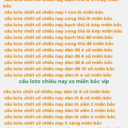
bắc
cầu loto chốt số chiều nay 1 con lô miền bắc
cầu loto chốt số chiều nay song thủ lô miền bắc
cầu loto chốt số chiều nay bạch thủ lô kép miền bắc
cầu loto chốt số chiều nay song thủ lô kép miền bắc
cầu loto chốt số chiều nay bạch thủ đề miền bắc
cầu loto chốt số chiều nay song thủ đề miền bắc
cầu loto chốt số chiều nay dàn đề 4 số miền bắc
cầu loto chốt số chiều nay dàn đề 6 số miền bắc
cầu loto chốt số chiều nay dàn đề 8 số miền bắc
cầu loto chốt số chiều nay dàn đề 10 số miền bắc
cầu loto chốt số chiều nay dàn lô 4 số miền bắc
cầu loto chiều nay xs miền bắc víp
cầu loto chốt số chiều nay dàn lô 6 số miền bắc
cầu loto chốt số chiều nay dàn lô 8 số miền bắc
cầu loto chốt số chiều nay dàn lô xiên 2 miền bắc
cầu loto chốt số chiều nay dàn lô xiên 3 miền bắc
cầu loto chốt số chiều nay dàn lô xiên 4 miền bắc
cầu loto chốt số chiều nay 3 càng miền bắc