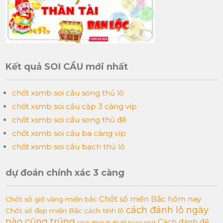
Kết quả SOI CẦU mới nhất
chốt xsmb soi cầu song thủ lô
chốt xsmb soi cầu cặp 3 càng víp
chốt xsmb soi cầu song thủ đề
chốt xsmb soi cầu ba càng víp
chốt xsmb soi cầu bạch thủ lô
dự đoán chính xác 3 càng
Chốt số miền Bắc hôm nay
Chốt số giờ vàng miền bắc
cách đánh lô ngày
Chốt số đẹp miền Bắc
cách tính lô
nào cũng trúng
Cách đánh đề
cách đánh lô đề dễ trúng nhất