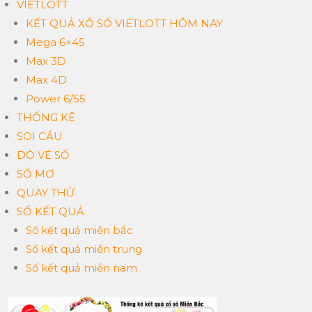
VIETLOTT
KẾT QUẢ XỔ SỐ VIETLOTT HÔM NAY
Mega 6×45
Max 3D
Max 4D
Power 6/55
THỐNG KÊ
SOI CẦU
DÒ VÉ SỐ
SỔ MƠ
QUAY THỬ
SỐ KẾT QUẢ
Số kết quả miền bắc
Số kết quả miền trung
Số kết quả miền nam