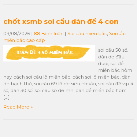
chốt xsmb soi cầu dàn đề 4 con
09/08/2026
|
88 Bình luận
|
Soi cầu miền bắc
,
Soi cầu
miền bắc cao cấp
soi cầu 50 số,
dàn de đầu
đuôi, soi đề
miền bắc hôm
nay, cách soi cầu lô miền bắc, cách soi lô miền bắc, dàn
de bạch thủ, soi cầu 69 lô de siêu chuẩn, soi cầu đề vip 4
số, dàn 30 số, soi cau so de mn, dàn đề miền bắc hôm
[…]
Read More »