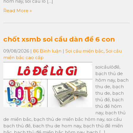
hôm nay, soi cầu lô […]
Read More »
chốt xsmb soi cầu dàn đề 6 con
09/08/2026
|
86 Bình luận
|
Soi cầu miền bắc
,
Soi cầu
miền bắc cao cấp
soicầulôđề,
bạch thủ de
hôm nay, bach
thu de, bạch
thu de, bạch
thủ đề, bạch
thủ đề hôm
nay, bạch thủ
de miền bắc, bạch thủ de miền bắc hôm nay, soi cầu
bạch thủ đề, bach thu de hom nay, bạch thủ đề miền
bắc, bạch thủ đề miền bắc hôm nay, bach […]