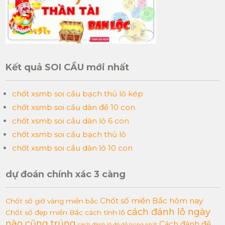
Kết quả SOI CẦU mới nhất
chốt xsmb soi cầu bạch thủ lô kép
chốt xsmb soi cầu dàn đề 10 con
chốt xsmb soi cầu dàn lô 6 con
chốt xsmb soi cầu bạch thủ lô
chốt xsmb soi cầu dàn lô 10 con
dự đoán chính xác 3 càng
Chốt số miền Bắc hôm nay
Chốt số giờ vàng miền bắc
cách đánh lô ngày
Chốt số đẹp miền Bắc
cách tính lô
nào cũng trúng
Cách đánh đề
cách đánh lô đề dễ trúng nhất