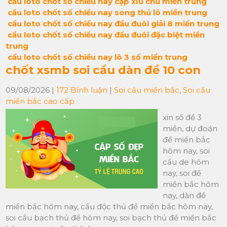
cầu loto chốt số chiều nay cặp xỉu chủ miền trung
cầu loto chốt số chiều nay song thủ lô miền trung
cầu loto chốt số chiều nay đầu đuôi giải 8 miền trung
cầu loto chốt số chiều nay đầu đuôi đặc biệt miền
trung
cầu loto chốt số chiều nay lô 3 số miền trung
chốt xsmb soi cầu dàn đề 10 con
09/08/2026
|
172 Bình luận
|
Soi cầu miền bắc
,
Soi cầu
miền bắc cao cấp
xin số đề 3
miền, dự đoán
đề miền bắc
hôm nay, soi
cầu de hôm
nay, soi đề
miền bắc hôm
nay, dàn đề
miền bắc hôm nay, cầu độc thủ đề miền bắc hôm nay,
soi cầu bạch thủ đề hôm nay, soi bạch thủ đề miền bắc