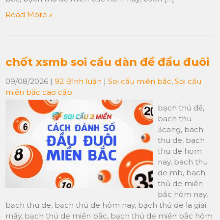
Read More »
chốt xsmb soi cầu dàn đề đầu đuôi
09/08/2026
|
92 Bình luận
|
Soi cầu miền bắc
,
Soi cầu
miền bắc cao cấp
bạch thủ đề,
bach thu
3cang, bach
thu de, bach
thu de hom
nay, bach thu
de mb, bach
thủ de miền
bắc hôm nay,
bạch thu de, bạch thủ de hôm nay, bạch thủ de la giải
mấy, bạch thủ de miền bắc, bạch thủ de miền bắc hôm