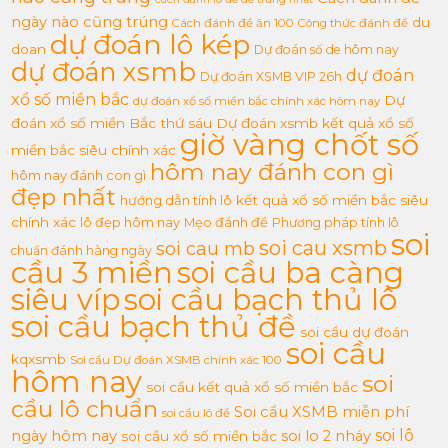
ngày nào cũng trúng
du
Cách đánh đề ăn 100
Công thức đánh đề
dự đoán lô kép
doan
Dự đoán số de hôm nay
dự đoán xsmb
dự đoán
Dự đoán XSMB VIP 26h
xổ số miền bắc
Dự
dự đoán xổ số miền bắc chính xác hôm nay
đoán xổ số miền Bắc thứ sáu Dự đoán xsmb kết quả xổ số
giờ vàng chốt số
miền bắc siêu chính xác
hôm nay đánh con gì
hôm nay đánh con gì
đẹp nhất
hướng dẫn tính lô
kết quả xổ số miền bắc siêu
chính xác
lô đẹp hôm nay
Mẹo đánh đề
Phương pháp tính lô
soi
soi cau xsmb
soi cau mb
chuẩn đánh hàng ngày
cầu 3 miền
soi cầu ba càng
siêu víp
soi cầu bạch thủ lô
soi cầu bạch thủ đề
soi cầu dự đoán
soi cầu
kqxsmb
Soi cầu Dự đoán XSMB chính xác 100
hôm nay
soi
soi cầu kết quả xổ số miền bắc
cầu lô chuẩn
Soi cầu XSMB miễn phí
soi cầu lô đề
soi lô
ngày hôm nay
soi lo 2 nháy
soi cầu xổ số miền bắc