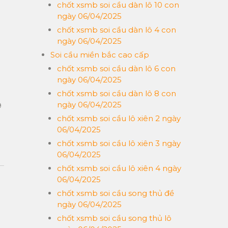
chốt xsmb soi cầu dàn lô 10 con
ngày 06/04/2025
chốt xsmb soi cầu dàn lô 4 con
ngày 06/04/2025
Soi cầu miền bắc cao cấp
chốt xsmb soi cầu dàn lô 6 con
ngày 06/04/2025
chốt xsmb soi cầu dàn lô 8 con
ngày 06/04/2025
9
chốt xsmb soi cầu lô xiên 2 ngày
06/04/2025
chốt xsmb soi cầu lô xiên 3 ngày
06/04/2025
chốt xsmb soi cầu lô xiên 4 ngày
06/04/2025
chốt xsmb soi cầu song thủ đề
ngày 06/04/2025
chốt xsmb soi cầu song thủ lô