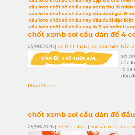
cầu loto chốt số chiều nay cặp xỉu chủ miền
cầu loto chốt số chiều nay song thủ lô miền
cầu loto chốt số chiều nay đầu đuôi giải 8 m
cầu loto chốt số chiều nay đầu đuôi đặc biệt
cầu loto chốt số chiều nay lô 3 số miền trun
chốt xsmb soi cầu dàn đề 4 c
05/08/2026
|
88 Bình luận
|
Soi cầu miền bắc
,
S
soi cầ
cầu lô
lô de 
dàn đ
Read More »
chốt xsmb soi cầu dàn đề đầu
05/08/2026
|
92 Bình luận
|
Soi cầu miền bắc
,
S