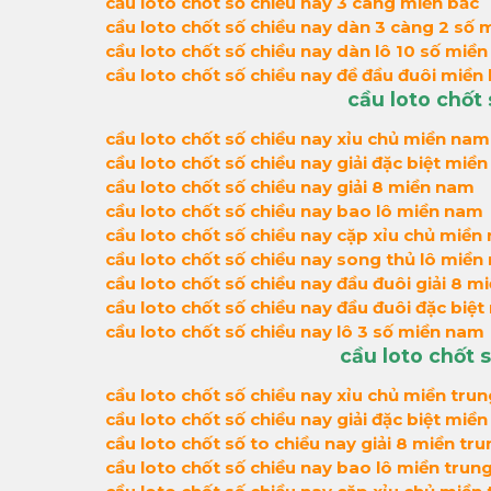
cầu loto chốt số chiều nay 3 càng miền bắc
cầu loto chốt số chiều nay dàn 3 càng 2 số 
cầu loto chốt số chiều nay dàn lô 10 số miền
cầu loto chốt số chiều nay đề đầu đuôi miền
cầu loto chốt
cầu loto chốt số chiều nay xỉu chủ miền nam
cầu loto chốt số chiều nay giải đặc biệt miề
cầu loto chốt số chiều nay giải 8 miền nam
cầu loto chốt số chiều nay bao lô miền nam
cầu loto chốt số chiều nay cặp xỉu chủ miền
cầu loto chốt số chiều nay song thủ lô miền
cầu loto chốt số chiều nay đầu đuôi giải 8 
cầu loto chốt số chiều nay đầu đuôi đặc biệ
cầu loto chốt số chiều nay lô 3 số miền nam
cầu loto chốt 
cầu loto chốt số chiều nay xỉu chủ miền trun
cầu loto chốt số chiều nay giải đặc biệt miền
cầu loto chốt số to chiều nay giải 8 miền tr
cầu loto chốt số chiều nay bao lô miền trun