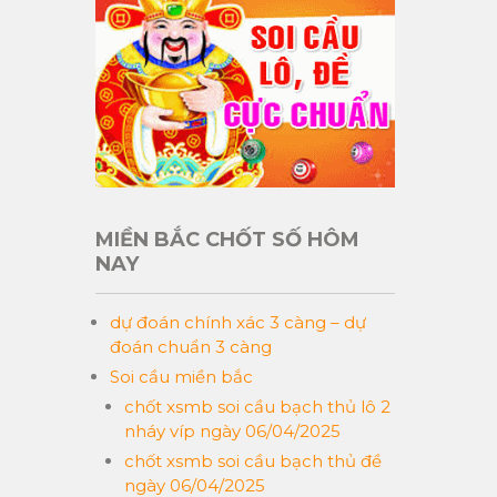
MIỀN BẮC CHỐT SỐ HÔM
NAY
dự đoán chính xác 3 càng – dự
đoán chuẩn 3 càng
Soi cầu miền bắc
chốt xsmb soi cầu bạch thủ lô 2
nháy víp ngày 06/04/2025
chốt xsmb soi cầu bạch thủ đề
ngày 06/04/2025