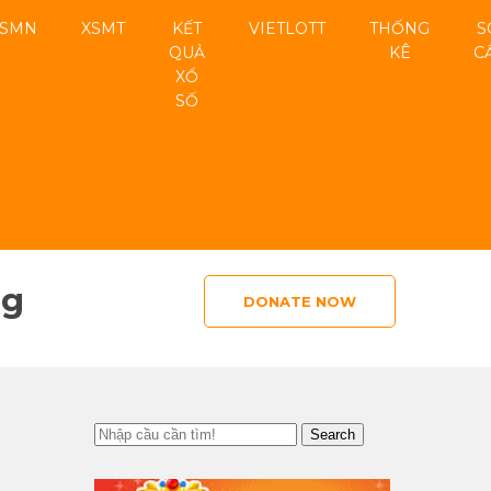
XSMN
XSMT
KẾT
VIETLOTT
THỐNG
S
QUẢ
KÊ
C
XỔ
SỐ
ng
DONATE NOW
Search