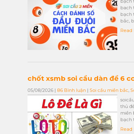
bạch 
bach 
bạch 
bắc, 
Read 
chốt xsmb soi cầu dàn đề 6 c
05/08/2026
|
86 Bình luận
|
Soi cầu miền bắc
,
S
soicầ
thủ đ
miền 
bạch 
Read 