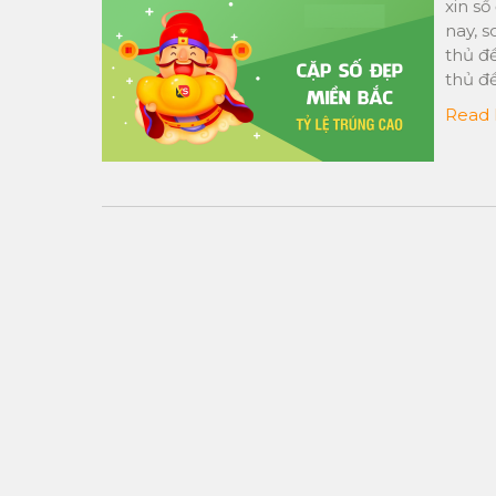
xin s
nay, 
thủ đ
thủ đề
Read 