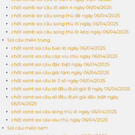
chốt xsmb soi cầu lô xiên 4 ngày 06/04/2025
chốt xsmb soi cầu song thủ đề ngày 06/04/2025
chốt xsmb soi cầu song thủ lô ngày 06/04/2025
chốt xsmb soi cầu song thủ lô kép ngày 06/04/2025
Soi cầu miền trung
chốt xsmt soi cầu bao lô ngày 06/04/2025
chốt xsmt soi cầu cặp xíu chủ ngày 06/04/2025
chốt xsmt soi cầu đặc biệt ngày 06/04/2025
chốt xsmt soi cầu giải tám ngày 06/04/2025
chốt xsmt soi cầu lô 3 số ngày 06/04/2025
chốt xsmt soi cầu sớ đầu đuôi giải 8 ngày 06/04/2025
chốt xsmt soi cầu sớ đầu đuôi giải đặc biệt ngày
06/04/2025
chốt xsmt soi cầu song thủ lô ngày 06/04/2025
chốt xsmt soi cầu xíu chủ ngày 06/04/2025
Soi cầu miền nam