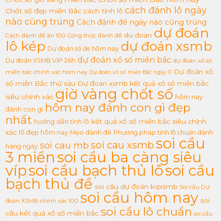
cách đánh lô ngày
Chốt số đẹp miền Bắc
cách tính lô
nào cũng trúng
Cách đánh đề ngày nào cũng trúng
dự đoán
du doan
Cách đánh đề ăn 100
Công thức đánh đề
lô kép
dự đoán xsmb
Dự đoán số de hôm nay
dự đoán xổ số miền bắc
Dự đoán XSMB VIP 26h
dự đoán xổ số
Dự đoán xổ
miền bắc chính xác hôm nay
Dự đoán xổ số miền Bắc ngày 11
số miền Bắc thứ sáu Dự đoán xsmb kết quả xổ số miền bắc
giờ vàng chốt số
siêu chính xác
hôm nay
hôm nay đánh con gì đẹp
đánh con gì
nhất
hướng dẫn tính lô
kết quả xổ số miền bắc siêu chính
xác
lô đẹp hôm nay
Mẹo đánh đề
Phương pháp tính lô chuẩn đánh
soi cầu
soi cau xsmb
soi cau mb
hàng ngày
3 miền
soi cầu ba càng siêu
víp
soi cầu bạch thủ lô
soi cầu
bạch thủ đề
soi cầu dự đoán kqxsmb
Soi cầu Dự
soi cầu hôm nay
soi
đoán XSMB chính xác 100
soi cầu lô chuẩn
cầu kết quả xổ số miền bắc
soi cầu