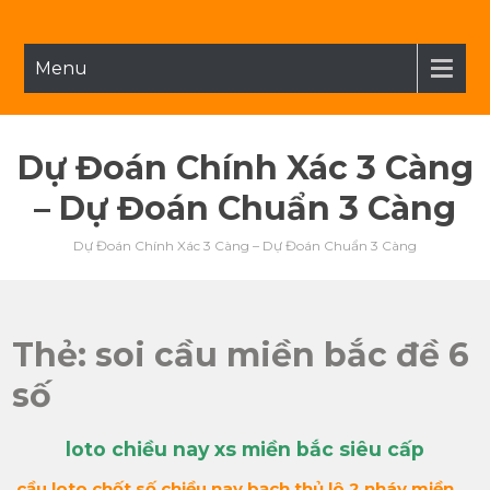
Skip
to
content
Menu
Dự Đoán Chính Xác 3 Càng
– Dự Đoán Chuẩn 3 Càng
Dự Đoán Chính Xác 3 Càng – Dự Đoán Chuẩn 3 Càng
Thẻ:
soi cầu miền bắc đề 6
số
loto chiều nay xs miền bắc siêu cấp
cầu loto chốt số chiều nay bạch thủ lô 2 nháy miền