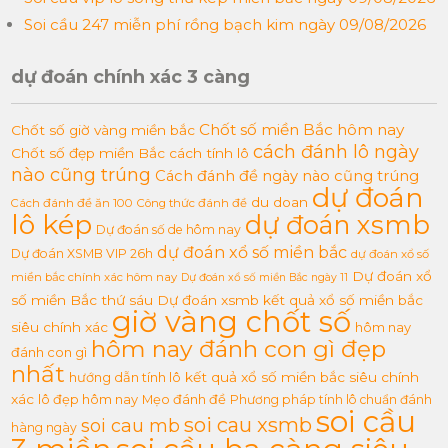
Soi cầu 247 miễn phí rồng bạch kim ngày 09/08/2026
dự đoán chính xác 3 càng
Chốt số miền Bắc hôm nay
Chốt số giờ vàng miền bắc
cách đánh lô ngày
Chốt số đẹp miền Bắc
cách tính lô
nào cũng trúng
Cách đánh đề ngày nào cũng trúng
dự đoán
du doan
Cách đánh đề ăn 100
Công thức đánh đề
lô kép
dự đoán xsmb
Dự đoán số de hôm nay
dự đoán xổ số miền bắc
Dự đoán XSMB VIP 26h
dự đoán xổ số
Dự đoán xổ
miền bắc chính xác hôm nay
Dự đoán xổ số miền Bắc ngày 11
số miền Bắc thứ sáu Dự đoán xsmb kết quả xổ số miền bắc
giờ vàng chốt số
siêu chính xác
hôm nay
hôm nay đánh con gì đẹp
đánh con gì
nhất
hướng dẫn tính lô
kết quả xổ số miền bắc siêu chính
xác
lô đẹp hôm nay
Mẹo đánh đề
Phương pháp tính lô chuẩn đánh
soi cầu
soi cau xsmb
soi cau mb
hàng ngày