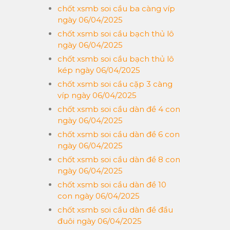
chốt xsmb soi cầu ba càng víp
ngày 06/04/2025
chốt xsmb soi cầu bạch thủ lô
ngày 06/04/2025
chốt xsmb soi cầu bạch thủ lô
kép ngày 06/04/2025
chốt xsmb soi cầu cặp 3 càng
víp ngày 06/04/2025
chốt xsmb soi cầu dàn đề 4 con
ngày 06/04/2025
chốt xsmb soi cầu dàn đề 6 con
ngày 06/04/2025
chốt xsmb soi cầu dàn đề 8 con
ngày 06/04/2025
chốt xsmb soi cầu dàn đề 10
con ngày 06/04/2025
chốt xsmb soi cầu dàn đề đầu
đuôi ngày 06/04/2025