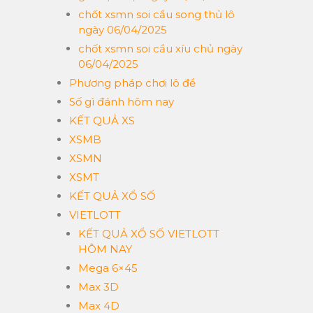
chốt xsmn soi cầu song thủ lô
ngày 06/04/2025
chốt xsmn soi cầu xíu chủ ngày
06/04/2025
Phương pháp chơi lô đề
Số gì đánh hôm nay
KẾT QUẢ XS
XSMB
XSMN
XSMT
KẾT QUẢ XỔ SỐ
VIETLOTT
KẾT QUẢ XỔ SỐ VIETLOTT
HÔM NAY
Mega 6×45
Max 3D
Max 4D