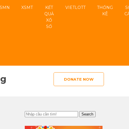
XSMN
XSMT
KẾT
VIETLOTT
THỐNG
S
QUẢ
KÊ
C
XỔ
SỐ
ng
DONATE NOW
Search