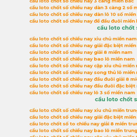
cầu loto chốt số chiều nay 3 càng miền bắc
cầu loto chốt số chiều nay dàn 3 càng 2 số 
cầu loto chốt số chiều nay dàn lô 10 số miền
cầu loto chốt số chiều nay đề đầu đuôi miền
cầu loto chốt
cầu loto chốt số chiều nay xỉu chủ miền nam
cầu loto chốt số chiều nay giải đặc biệt miề
cầu loto chốt số chiều nay giải 8 miền nam
cầu loto chốt số chiều nay bao lô miền nam
cầu loto chốt số chiều nay cặp xỉu chủ miền
cầu loto chốt số chiều nay song thủ lô miền
cầu loto chốt số chiều nay đầu đuôi giải 8 
cầu loto chốt số chiều nay đầu đuôi đặc biệ
cầu loto chốt số chiều nay lô 3 số miền nam
cầu loto chốt 
cầu loto chốt số chiều nay xỉu chủ miền trun
cầu loto chốt số chiều nay giải đặc biệt miền
cầu loto chốt số to chiều nay giải 8 miền tr
cầu loto chốt số chiều nay bao lô miền trun