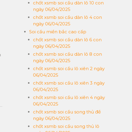
chốt xsmb soi cầu dàn lô 10 con
ngày 06/04/2025
chốt xsmb soi cầu dàn lô 4 con
ngày 06/04/2025
Soi cầu miền bắc cao cấp
chốt xsmb soi cầu dàn lô 6 con
ngày 06/04/2025
chốt xsmb soi cầu dàn lô 8 con
h
ngày 06/04/2025
chốt xsmb soi cầu lô xiên 2 ngày
06/04/2025
chốt xsmb soi cầu lô xiên 3 ngày
06/04/2025
chốt xsmb soi cầu lô xiên 4 ngày
06/04/2025
chốt xsmb soi cầu song thủ đề
ngày 06/04/2025
chốt xsmb soi cầu song thủ lô