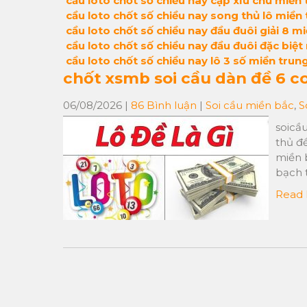
cầu loto chốt số chiều nay cặp xỉu chủ miền
cầu loto chốt số chiều nay song thủ lô miền
cầu loto chốt số chiều nay đầu đuôi giải 8 m
cầu loto chốt số chiều nay đầu đuôi đặc biệt
cầu loto chốt số chiều nay lô 3 số miền trun
chốt xsmb soi cầu dàn đề 6 c
06/08/2026
|
86 Bình luận
|
Soi cầu miền bắc
,
S
soicầ
thủ đ
miền 
bạch 
Read 