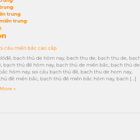
 trung
 trung
iền trung
 miền trung
g
on
oi cầu miền bắc cao cấp
ulôđề, bạch thủ de hôm nay, bach thu de, bạch thu de, bạc
ề, bạch thủ đề hôm nay, bạch thủ de miền bắc, bạch thủ de
bắc hôm nay, soi cầu bạch thủ đề, bach thu de hom nay,
thủ đề miền bắc, bạch thủ đề miền bắc hôm nay, bach […]
More »