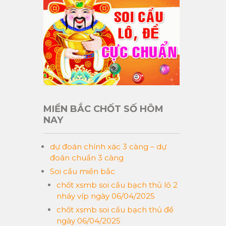
MIỀN BẮC CHỐT SỐ HÔM
NAY
dự đoán chính xác 3 càng – dự
đoán chuẩn 3 càng
Soi cầu miền bắc
chốt xsmb soi cầu bạch thủ lô 2
nháy víp ngày 06/04/2025
chốt xsmb soi cầu bạch thủ đề
ngày 06/04/2025