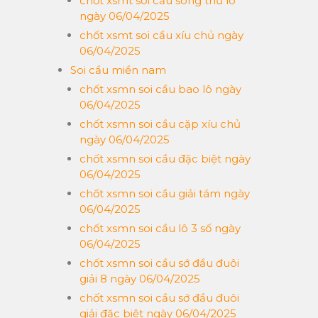
chốt xsmt soi cầu song thủ lô
ngày 06/04/2025
chốt xsmt soi cầu xíu chủ ngày
06/04/2025
Soi cầu miền nam
chốt xsmn soi cầu bao lô ngày
06/04/2025
chốt xsmn soi cầu cặp xíu chủ
ngày 06/04/2025
chốt xsmn soi cầu đặc biệt ngày
06/04/2025
chốt xsmn soi cầu giải tám ngày
06/04/2025
chốt xsmn soi cầu lô 3 số ngày
06/04/2025
chốt xsmn soi cầu sớ đầu đuôi
giải 8 ngày 06/04/2025
chốt xsmn soi cầu sớ đầu đuôi
giải đặc biệt ngày 06/04/2025