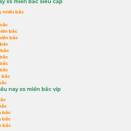
ay xs miền bắc siêu cấp
áy miền bắc
 bắc
miền bắc
miền bắc
 bắc
 bắc
 bắc
 bắc
 bắc
n bắc
bắc
iều nay xs miền bắc víp
bắc
bắc
n bắc
n bắc
n bắc