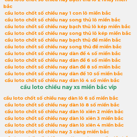
bắc
cầu loto chốt số chiều nay 1 con lô miền bắc
cầu loto chốt số chiều nay song thủ lô miền bắc
cầu loto chốt số chiều nay bạch thủ lô kép miền bắc
cầu loto chốt số chiều nay song thủ lô kép miền bắc
cầu loto chốt số chiều nay bạch thủ đề miền bắc
cầu loto chốt số chiều nay song thủ đề miền bắc
cầu loto chốt số chiều nay dàn đề 4 số miền bắc
cầu loto chốt số chiều nay dàn đề 6 số miền bắc
cầu loto chốt số chiều nay dàn đề 8 số miền bắc
cầu loto chốt số chiều nay dàn đề 10 số miền bắc
cầu loto chốt số chiều nay dàn lô 4 số miền bắc
cầu loto chiều nay xs miền bắc víp
cầu loto chốt số chiều nay dàn lô 6 số miền bắc
cầu loto chốt số chiều nay dàn lô 8 số miền bắc
cầu loto chốt số chiều nay dàn lô xiên 2 miền bắc
cầu loto chốt số chiều nay dàn lô xiên 3 miền bắc
cầu loto chốt số chiều nay dàn lô xiên 4 miền bắc
cầu loto chốt số chiều nay 3 càng miền bắc