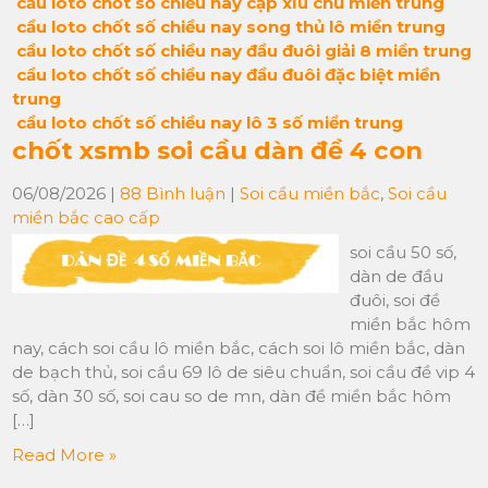
cầu loto chốt số chiều nay cặp xỉu chủ miền trung
cầu loto chốt số chiều nay song thủ lô miền trung
cầu loto chốt số chiều nay đầu đuôi giải 8 miền trung
cầu loto chốt số chiều nay đầu đuôi đặc biệt miền
trung
cầu loto chốt số chiều nay lô 3 số miền trung
chốt xsmb soi cầu dàn đề 4 con
06/08/2026
|
88 Bình luận
|
Soi cầu miền bắc
,
Soi cầu
miền bắc cao cấp
soi cầu 50 số,
dàn de đầu
đuôi, soi đề
miền bắc hôm
nay, cách soi cầu lô miền bắc, cách soi lô miền bắc, dàn
de bạch thủ, soi cầu 69 lô de siêu chuẩn, soi cầu đề vip 4
số, dàn 30 số, soi cau so de mn, dàn đề miền bắc hôm
[…]
Read More »