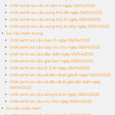
chốt xsmb soi cầu lô xiên 4 ngày 06/04/2025
chốt xsmb soi cầu song thủ đề ngày 06/04/2025
chốt xsmb soi cầu song thủ lô ngày 06/04/2025
chốt xsmb soi cầu song thủ lô kép ngày 06/04/2025
Soi cầu miền trung
chốt xsmt soi cầu bao lô ngày 06/04/2025
chốt xsmt soi cầu cặp xíu chủ ngày 06/04/2025
chốt xsmt soi cầu đặc biệt ngày 06/04/2025
chốt xsmt soi cầu giải tám ngày 06/04/2025
chốt xsmt soi cầu lô 3 số ngày 06/04/2025
chốt xsmt soi cầu sớ đầu đuôi giải 8 ngày 06/04/2025
chốt xsmt soi cầu sớ đầu đuôi giải đặc biệt ngày
06/04/2025
chốt xsmt soi cầu song thủ lô ngày 06/04/2025
chốt xsmt soi cầu xíu chủ ngày 06/04/2025
Soi cầu miền nam