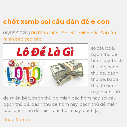
chốt xsmb soi cầu dàn đề 6 con
06/08/2026
|
86 Bình luận
|
Soi cầu miền bắc
,
Soi cầu
miền bắc cao cấp
soicầulôđề,
bạch thủ de
hôm nay, bach
thu de, bạch
thu de, bạch
thủ đề, bạch
thủ đề hôm
nay, bạch thủ
de miền bắc, bạch thủ de miền bắc hôm nay, soi cầu
bạch thủ đề, bach thu de hom nay, bạch thủ đề miền
bắc, bạch thủ đề miền bắc hôm nay, bach […]
Read More »