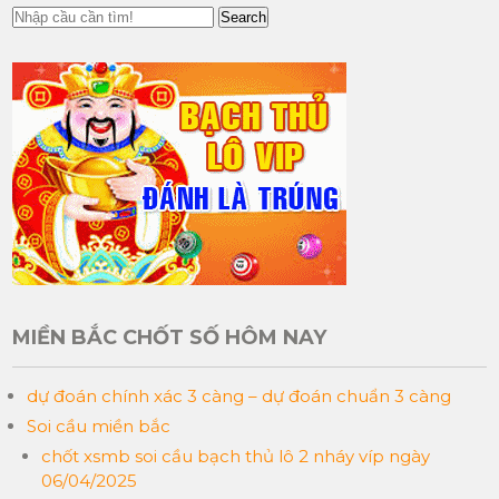
Search
MIỀN BẮC CHỐT SỐ HÔM NAY
dự đoán chính xác 3 càng – dự đoán chuẩn 3 càng
Soi cầu miền bắc
chốt xsmb soi cầu bạch thủ lô 2 nháy víp ngày
06/04/2025