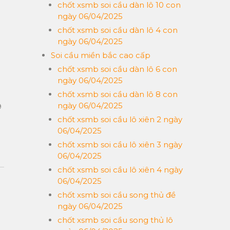
chốt xsmb soi cầu dàn lô 10 con
ngày 06/04/2025
chốt xsmb soi cầu dàn lô 4 con
ngày 06/04/2025
Soi cầu miền bắc cao cấp
chốt xsmb soi cầu dàn lô 6 con
ngày 06/04/2025
chốt xsmb soi cầu dàn lô 8 con
ngày 06/04/2025
9
chốt xsmb soi cầu lô xiên 2 ngày
06/04/2025
chốt xsmb soi cầu lô xiên 3 ngày
06/04/2025
chốt xsmb soi cầu lô xiên 4 ngày
06/04/2025
chốt xsmb soi cầu song thủ đề
ngày 06/04/2025
chốt xsmb soi cầu song thủ lô