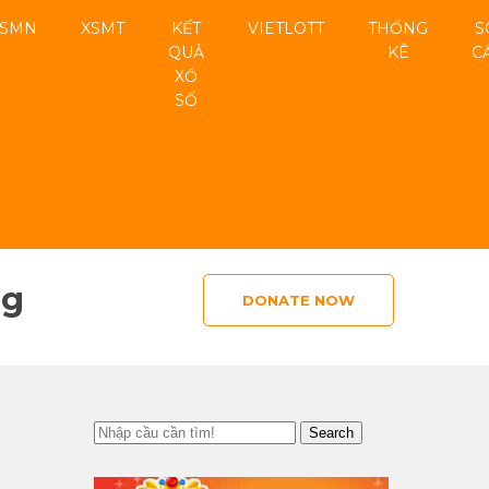
XSMN
XSMT
KẾT
VIETLOTT
THỐNG
S
QUẢ
KÊ
C
XỔ
SỐ
ng
DONATE NOW
Search