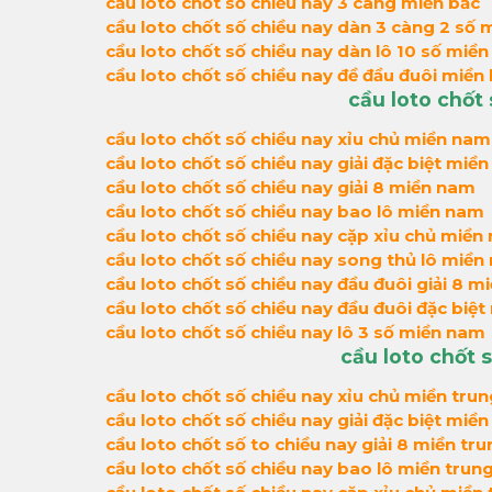
cầu loto chốt số chiều nay 3 càng miền bắc
cầu loto chốt số chiều nay dàn 3 càng 2 số 
cầu loto chốt số chiều nay dàn lô 10 số miền
cầu loto chốt số chiều nay đề đầu đuôi miền
cầu loto chốt
cầu loto chốt số chiều nay xỉu chủ miền nam
cầu loto chốt số chiều nay giải đặc biệt miề
cầu loto chốt số chiều nay giải 8 miền nam
cầu loto chốt số chiều nay bao lô miền nam
cầu loto chốt số chiều nay cặp xỉu chủ miền
cầu loto chốt số chiều nay song thủ lô miền
cầu loto chốt số chiều nay đầu đuôi giải 8 
cầu loto chốt số chiều nay đầu đuôi đặc biệ
cầu loto chốt số chiều nay lô 3 số miền nam
cầu loto chốt 
cầu loto chốt số chiều nay xỉu chủ miền trun
cầu loto chốt số chiều nay giải đặc biệt miền
cầu loto chốt số to chiều nay giải 8 miền tr
cầu loto chốt số chiều nay bao lô miền trun