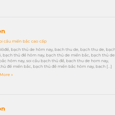
on
oi cầu miền bắc cao cấp
ulôđề, bạch thủ de hôm nay, bach thu de, bạch thu de, bạc
ề, bạch thủ đề hôm nay, bạch thủ de miền bắc, bạch thủ de
bắc hôm nay, soi cầu bạch thủ đề, bach thu de hom nay,
thủ đề miền bắc, bạch thủ đề miền bắc hôm nay, bach […]
More »
on