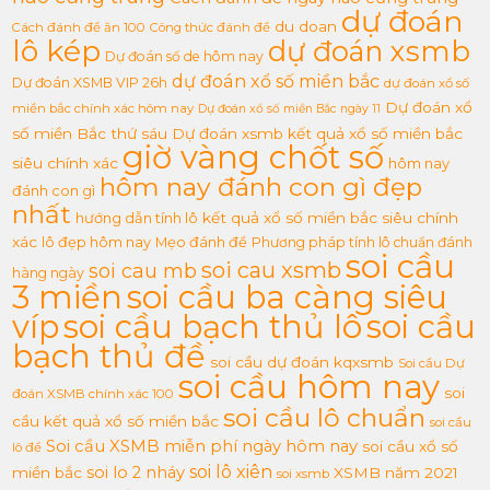
dự đoán
du doan
Cách đánh đề ăn 100
Công thức đánh đề
lô kép
dự đoán xsmb
Dự đoán số de hôm nay
dự đoán xổ số miền bắc
Dự đoán XSMB VIP 26h
dự đoán xổ số
Dự đoán xổ
miền bắc chính xác hôm nay
Dự đoán xổ số miền Bắc ngày 11
số miền Bắc thứ sáu Dự đoán xsmb kết quả xổ số miền bắc
giờ vàng chốt số
siêu chính xác
hôm nay
hôm nay đánh con gì đẹp
đánh con gì
nhất
hướng dẫn tính lô
kết quả xổ số miền bắc siêu chính
xác
lô đẹp hôm nay
Mẹo đánh đề
Phương pháp tính lô chuẩn đánh
soi cầu
soi cau xsmb
soi cau mb
hàng ngày
3 miền
soi cầu ba càng siêu
víp
soi cầu bạch thủ lô
soi cầu
bạch thủ đề
soi cầu dự đoán kqxsmb
Soi cầu Dự
soi cầu hôm nay
soi
đoán XSMB chính xác 100
soi cầu lô chuẩn
cầu kết quả xổ số miền bắc
soi cầu
Soi cầu XSMB miễn phí ngày hôm nay
soi cầu xổ số
lô đề
soi lô xiên
soi lo 2 nháy
miền bắc
XSMB năm 2021
soi xsmb