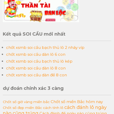
Kết quả SOI CẦU mới nhất
chốt xsmb soi cầu bạch thủ lô 2 nháy víp
chốt xsmb soi cầu dàn lô 6 con
chốt xsmb soi cầu bạch thủ lô kép
chốt xsmb soi cầu dàn lô 8 con
chốt xsmb soi cầu dàn đề 8 con
dự đoán chính xác 3 càng
Chốt số miền Bắc hôm nay
Chốt số giờ vàng miền bắc
cách đánh lô ngày
Chốt số đẹp miền Bắc
cách tính lô
nào cũng trúng
Cách đánh đề ngày nào cũng trúng