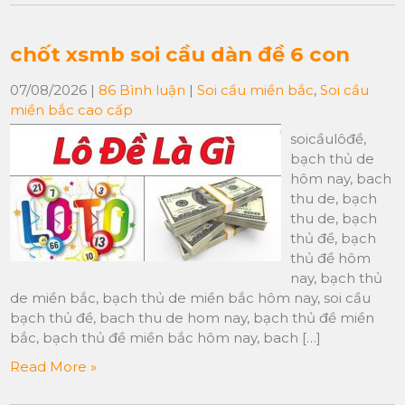
chốt xsmb soi cầu dàn đề 6 con
07/08/2026
|
86 Bình luận
|
Soi cầu miền bắc
,
Soi cầu
miền bắc cao cấp
soicầulôđề,
bạch thủ de
hôm nay, bach
thu de, bạch
thu de, bạch
thủ đề, bạch
thủ đề hôm
nay, bạch thủ
de miền bắc, bạch thủ de miền bắc hôm nay, soi cầu
bạch thủ đề, bach thu de hom nay, bạch thủ đề miền
bắc, bạch thủ đề miền bắc hôm nay, bach […]
Read More »