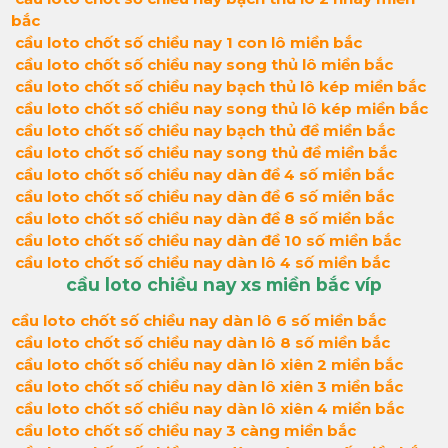
bắc
cầu loto chốt số chiều nay 1 con lô miền bắc
cầu loto chốt số chiều nay song thủ lô miền bắc
cầu loto chốt số chiều nay bạch thủ lô kép miền bắc
cầu loto chốt số chiều nay song thủ lô kép miền bắc
cầu loto chốt số chiều nay bạch thủ đề miền bắc
cầu loto chốt số chiều nay song thủ đề miền bắc
cầu loto chốt số chiều nay dàn đề 4 số miền bắc
cầu loto chốt số chiều nay dàn đề 6 số miền bắc
cầu loto chốt số chiều nay dàn đề 8 số miền bắc
cầu loto chốt số chiều nay dàn đề 10 số miền bắc
cầu loto chốt số chiều nay dàn lô 4 số miền bắc
cầu loto chiều nay xs miền bắc víp
cầu loto chốt số chiều nay dàn lô 6 số miền bắc
cầu loto chốt số chiều nay dàn lô 8 số miền bắc
cầu loto chốt số chiều nay dàn lô xiên 2 miền bắc
cầu loto chốt số chiều nay dàn lô xiên 3 miền bắc
cầu loto chốt số chiều nay dàn lô xiên 4 miền bắc
cầu loto chốt số chiều nay 3 càng miền bắc