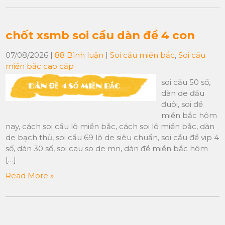
chốt xsmb soi cầu dàn đề 4 con
07/08/2026
|
88 Bình luận
|
Soi cầu miền bắc
,
Soi cầu
miền bắc cao cấp
soi cầu 50 số,
dàn de đầu
đuôi, soi đề
miền bắc hôm
nay, cách soi cầu lô miền bắc, cách soi lô miền bắc, dàn
de bạch thủ, soi cầu 69 lô de siêu chuẩn, soi cầu đề vip 4
số, dàn 30 số, soi cau so de mn, dàn đề miền bắc hôm
[…]
Read More »