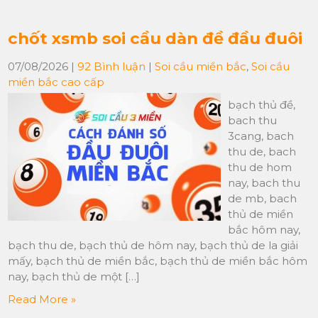
chốt xsmb soi cầu dàn đề đầu đuôi
07/08/2026
|
92 Bình luận
|
Soi cầu miền bắc
,
Soi cầu
miền bắc cao cấp
bạch thủ đề,
bach thu
3cang, bach
thu de, bach
thu de hom
nay, bach thu
de mb, bach
thủ de miền
bắc hôm nay,
bạch thu de, bạch thủ de hôm nay, bạch thủ de la giải
mấy, bạch thủ de miền bắc, bạch thủ de miền bắc hôm
nay, bạch thủ de một […]
Read More »