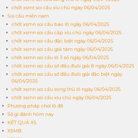
chốt xsmt soi cầu xíu chủ ngày 06/04/2025
Soi cầu miền nam
chốt xsmn soi cầu bao lô ngày 06/04/2025
chốt xsmn soi cầu cặp xíu chủ ngày 06/04/2025
chốt xsmn soi cầu đặc biệt ngày 06/04/2025
chốt xsmn soi cầu giải tám ngày 06/04/2025
chốt xsmn soi cầu lô 3 số ngày 06/04/2025
chốt xsmn soi cầu sớ đầu đuôi giải 8 ngày 06/04/2025
chốt xsmn soi cầu sớ đầu đuôi giải đặc biệt ngày
06/04/2025
chốt xsmn soi cầu song thủ lô ngày 06/04/2025
chốt xsmn soi cầu xíu chủ ngày 06/04/2025
Phương pháp chơi lô đề
Số gì đánh hôm nay
KẾT QUẢ XS
XSMB