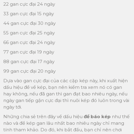
22 gan cực đại 24 ngày
33 gan cực đại 15 ngày
44 gan cực đại 30 ngày
55 gan cực đại 25 ngày
66 gan cực đại 24 ngày
77 gan cực đại 19 ngày
88 gan cực đại 17 ngày
99 gan cực đại 20 ngày
Dựa vào gan cực đại của các cặp kép này, khi xuất hiện
dấu hiệu đề về kép, bạn nên kiểm tra xem nó có gan
hay không, nếu đã gan thì gan đạt bao nhiêu ngày, nếu
ngày gan tiếp gận cực đại thì nuôi kép đó luôn trong vài
ngày tới.
Những chia sẻ trên đây về dấu hiệu
đề báo kép
như thế
nào và đề kép gan lâu nhất bao nhiêu ngày chỉ mang
tính tham khảo. Do đó, khi bắt đầu, bạn chỉ nên chơi