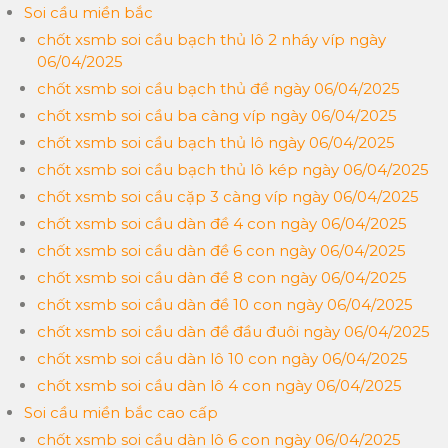
Soi cầu miền bắc
chốt xsmb soi cầu bạch thủ lô 2 nháy víp ngày
06/04/2025
chốt xsmb soi cầu bạch thủ đề ngày 06/04/2025
chốt xsmb soi cầu ba càng víp ngày 06/04/2025
chốt xsmb soi cầu bạch thủ lô ngày 06/04/2025
chốt xsmb soi cầu bạch thủ lô kép ngày 06/04/2025
chốt xsmb soi cầu cặp 3 càng víp ngày 06/04/2025
chốt xsmb soi cầu dàn đề 4 con ngày 06/04/2025
chốt xsmb soi cầu dàn đề 6 con ngày 06/04/2025
chốt xsmb soi cầu dàn đề 8 con ngày 06/04/2025
chốt xsmb soi cầu dàn đề 10 con ngày 06/04/2025
chốt xsmb soi cầu dàn đề đầu đuôi ngày 06/04/2025
chốt xsmb soi cầu dàn lô 10 con ngày 06/04/2025
chốt xsmb soi cầu dàn lô 4 con ngày 06/04/2025
Soi cầu miền bắc cao cấp
chốt xsmb soi cầu dàn lô 6 con ngày 06/04/2025