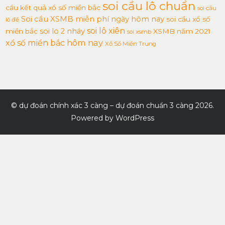
soi cầu lô chuẩn
cầu kết quả xổ số miền bắc
soi cầu
Soi cầu XSMB miễn phí ngày hôm nay
soi cầu xổ số
lô đề
soi lô xiên
soi lo 2 nháy
miền bắc
XSMB năm 2021
soi xsmb
xổ số miền bắc hôm nay
Xổ Số Miền Trung
©
dự đoán chính xác 3 càng – dự đoán chuẩn 3 càng
2026.
Powered by WordPress