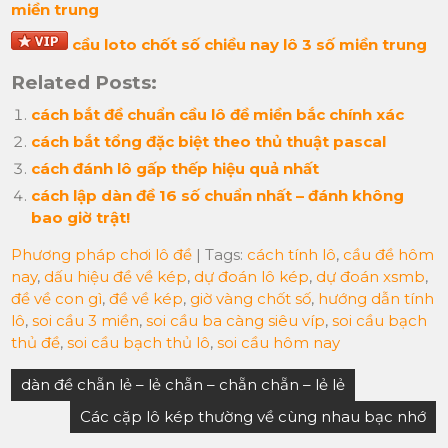
miền trung
cầu loto chốt số chiều nay lô 3 số miền trung
Related Posts:
cách bắt đề chuẩn cầu lô đề miền bắc chính xác
cách bắt tổng đặc biệt theo thủ thuật pascal
cách đánh lô gấp thếp hiệu quả nhất
cách lập dàn đề 16 số chuẩn nhất – đánh không
bao giờ trật!
Phương pháp chơi lô đề
| Tags:
cách tính lô
,
cầu đề hôm
nay
,
dấu hiệu đề về kép
,
dự đoán lô kép
,
dự đoán xsmb
,
đề về con gì
,
đề về kép
,
giờ vàng chốt số
,
hướng dẫn tính
lô
,
soi cầu 3 miền
,
soi cầu ba càng siêu víp
,
soi cầu bạch
thủ đề
,
soi cầu bạch thủ lô
,
soi cầu hôm nay
Điều
dàn đề chẵn lẻ – lẻ chẵn – chẵn chẵn – lẻ lẻ
hướng
Các cặp lô kép thường về cùng nhau bạc nhớ
bài