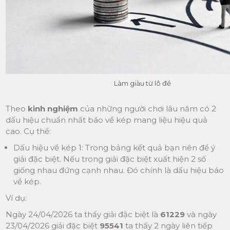
Làm giàu từ lô đề
Theo
kinh nghiệm
của những người chơi lâu năm có 2
dấu hiệu chuẩn nhất báo về kép mang liệu hiệu quả
cao. Cụ thể:
Dấu hiệu về kép 1: Trong bảng kết quả bạn nên để ý
giải đặc biệt. Nếu trong giải đặc biệt xuất hiện 2 số
giống nhau đứng cạnh nhau. Đó chính là dấu hiệu báo
về kép.
Ví dụ:
Ngày 24/04/2026 ta thấy giải đặc biệt là
61229
và ngày
23/04/2026 giải đặc biệt
95541
ta thấy 2 ngày liên tiếp