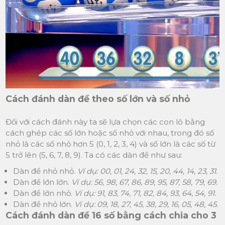
Cách đánh dàn đề theo số lớn và số nhỏ
Đối với cách đánh này ta sẽ lựa chọn các con lô bằng
cách ghép các số lớn hoặc số nhỏ với nhau, trong đó số
nhỏ là các số nhỏ hơn 5 (0, 1, 2, 3, 4) và số lớn là các số từ
5 trở lên (5, 6, 7, 8, 9). Ta có các dàn đề như sau:
Dàn đề nhỏ nhỏ.
Ví dụ: 00, 01, 24, 32, 15, 20, 44, 14, 23, 31.
Dàn đề lớn lớn.
Ví dụ: 56, 98, 67, 86, 89, 95, 87, 58, 79, 69.
Dàn đề lớn nhỏ.
Ví dụ: 91, 83, 74, 71, 82, 84, 93, 64, 54, 91.
Dàn đề nhỏ lớn.
Ví dụ: 09, 18, 27, 45, 38, 29, 16, 05, 48, 45.
Cách đánh dàn đề 16 số bằng cách chia cho 3