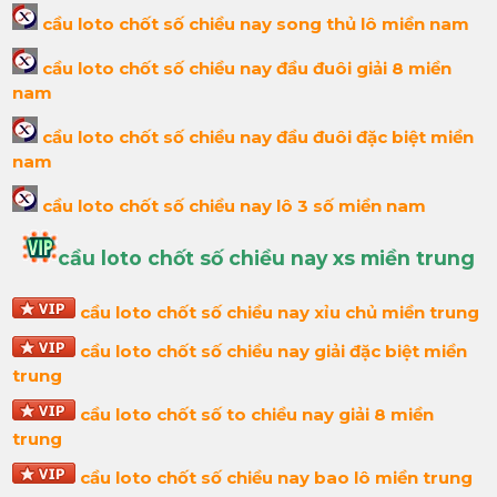
cầu loto chốt số chiều nay song thủ lô miền nam
cầu loto chốt số chiều nay đầu đuôi giải 8 miền
nam
cầu loto chốt số chiều nay đầu đuôi đặc biệt miền
nam
cầu loto chốt số chiều nay lô 3 số miền nam
cầu loto chốt số chiều nay xs miền trung
cầu loto chốt số chiều nay xỉu chủ miền trung
cầu loto chốt số chiều nay giải đặc biệt miền
trung
cầu loto chốt số to chiều nay giải 8 miền
trung
cầu loto chốt số chiều nay bao lô miền trung