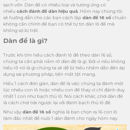
sạch vốn. Dàn đề có nhiều loại và tương ứng có
nhiều
cách đánh đề dàn hiệu quả
. Hôm nay chúng tôi
sẽ hướng dẫn cho các bạn cách lập
dàn đề 16 số
chuẩn
không cần chỉnh để bạn có thể tự tin dàn lô đề mà
không sợ bị trật.
Dàn đề là gì?
Trước khi tìm hiểu cách đánh lô đề theo dàn 16 số,
chúng ta cần phải nắm rõ dàn đề là gì. Bởi vì nếu không
hiểu rõ nó là gì chúng ta sẽ dễ bị hiểu nhầm dẫn đến áp
dụng sai phương pháp, tiền mất tật mang.
Hiểu 1 cách đơn giản, dàn đề là việc chúng ta đánh một
lúc nhiều con lô hoặc nhiều con đề thay vì chỉ đánh duy
nhất 1 con như bạch thủ lô. Nói cách khác, chơi dàn đề
là cách chơi trái ngược lại với đánh bạch thủ lô đề.
Như vậy
dàn đề 16 số
nghĩa là bạn chọn ra 16 con lô
tâm đắc nhất để nuôi 1 dàn đánh cho ngày hôm nay.