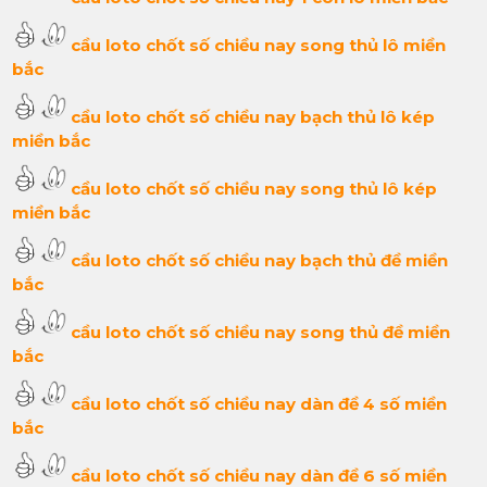
cầu loto chốt số chiều nay song thủ lô miền
bắc
cầu loto chốt số chiều nay bạch thủ lô kép
miền bắc
cầu loto chốt số chiều nay song thủ lô kép
miền bắc
cầu loto chốt số chiều nay bạch thủ đề miền
bắc
cầu loto chốt số chiều nay song thủ đề miền
bắc
cầu loto chốt số chiều nay dàn đề 4 số miền
bắc
cầu loto chốt số chiều nay dàn đề 6 số miền