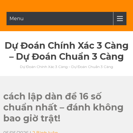
Skip
to
content
Menu
Dự Đoán Chính Xác 3 Càng
– Dự Đoán Chuẩn 3 Càng
Dự Đoán Chính Xác 3 Càng – Dự Đoán Chuẩn 3 Càng
cách lập dàn đề 16 số
chuẩn nhất – đánh không
bao giờ trật!
05/05/2026
|
2 Bình luận