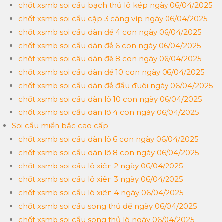
chốt xsmb soi cầu bạch thủ lô kép ngày 06/04/2025
chốt xsmb soi cầu cặp 3 càng víp ngày 06/04/2025
chốt xsmb soi cầu dàn đề 4 con ngày 06/04/2025
chốt xsmb soi cầu dàn đề 6 con ngày 06/04/2025
chốt xsmb soi cầu dàn đề 8 con ngày 06/04/2025
chốt xsmb soi cầu dàn đề 10 con ngày 06/04/2025
chốt xsmb soi cầu dàn đề đầu đuôi ngày 06/04/2025
chốt xsmb soi cầu dàn lô 10 con ngày 06/04/2025
chốt xsmb soi cầu dàn lô 4 con ngày 06/04/2025
Soi cầu miền bắc cao cấp
chốt xsmb soi cầu dàn lô 6 con ngày 06/04/2025
chốt xsmb soi cầu dàn lô 8 con ngày 06/04/2025
chốt xsmb soi cầu lô xiên 2 ngày 06/04/2025
chốt xsmb soi cầu lô xiên 3 ngày 06/04/2025
chốt xsmb soi cầu lô xiên 4 ngày 06/04/2025
chốt xsmb soi cầu song thủ đề ngày 06/04/2025
chốt xsmb soi cầu song thủ lô ngày 06/04/2025