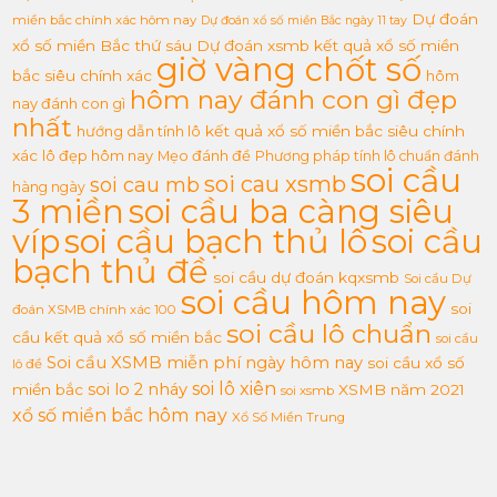
Dự đoán
miền bắc chính xác hôm nay
Dự đoán xổ số miền Bắc ngày 11 tay
xổ số miền Bắc thứ sáu Dự đoán xsmb kết quả xổ số miền
giờ vàng chốt số
bắc siêu chính xác
hôm
hôm nay đánh con gì đẹp
nay đánh con gì
nhất
hướng dẫn tính lô
kết quả xổ số miền bắc siêu chính
xác
lô đẹp hôm nay
Mẹo đánh đề
Phương pháp tính lô chuẩn đánh
soi cầu
soi cau xsmb
soi cau mb
hàng ngày
3 miền
soi cầu ba càng siêu
víp
soi cầu bạch thủ lô
soi cầu
bạch thủ đề
soi cầu dự đoán kqxsmb
Soi cầu Dự
soi cầu hôm nay
soi
đoán XSMB chính xác 100
soi cầu lô chuẩn
cầu kết quả xổ số miền bắc
soi cầu
Soi cầu XSMB miễn phí ngày hôm nay
soi cầu xổ số
lô đề
soi lô xiên
soi lo 2 nháy
miền bắc
XSMB năm 2021
soi xsmb
xổ số miền bắc hôm nay
Xổ Số Miền Trung