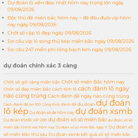
Dự đoán lô xiên đẹp nhất hôm nay trúng lớn ngày
09/08/2026
Độc thủ đề miền bắc hôm nay – đề đầu đuôi víp hôm
nay ngày 09/08/2026
Chốt số cặp lô đẹp ngày 09/08/2026
Soi cầu víp lô song thủ kép miền bắc ngày 09/08/2026
Soi cầu 247 miễn phí rồng bạch kim ngày 09/08/2026
dự đoán chính xác 3 càng
Chốt số miền Bắc hôm nay
Chốt số giờ vàng miền bắc
cách đánh lô ngày
Chốt số đẹp miền Bắc
cách tính lô
nào cũng trúng
Cách đánh đề ngày nào cũng trúng
dự đoán
du doan
Cách đánh đề ăn 100
Công thức đánh đề
lô kép
dự đoán xsmb
Dự đoán số de hôm nay
dự đoán xổ số miền bắc
Dự đoán XSMB VIP 26h
dự đoán xổ số
Dự đoán xổ
miền bắc chính xác hôm nay
Dự đoán xổ số miền Bắc ngày 11
số miền Bắc thứ sáu Dự đoán xsmb kết quả xổ số miền bắc