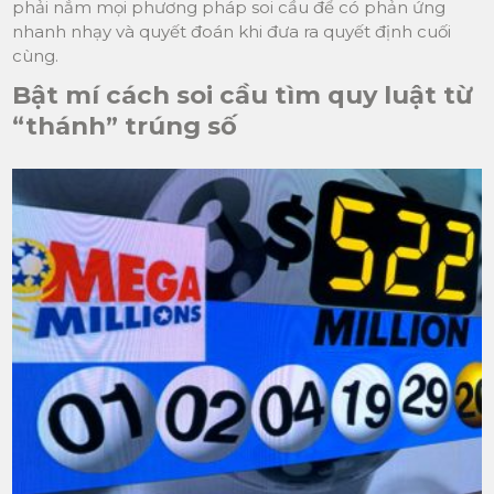
phải nắm mọi phương pháp soi cầu để có phản ứng
nhanh nhạy và quyết đoán khi đưa ra quyết định cuối
cùng.
Bật mí cách soi cầu tìm quy luật từ
“thánh” trúng số