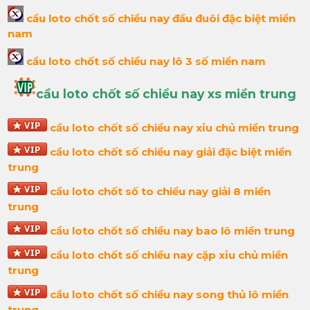
cầu loto chốt số chiều nay đầu đuôi đặc biệt miền
nam
cầu loto chốt số chiều nay lô 3 số miền nam
cầu loto chốt số chiều nay xs miền trung
cầu loto chốt số chiều nay xỉu chủ miền trung
cầu loto chốt số chiều nay giải đặc biệt miền
trung
cầu loto chốt số to chiều nay giải 8 miền
trung
cầu loto chốt số chiều nay bao lô miền trung
cầu loto chốt số chiều nay cặp xỉu chủ miền
trung
cầu loto chốt số chiều nay song thủ lô miền
trung