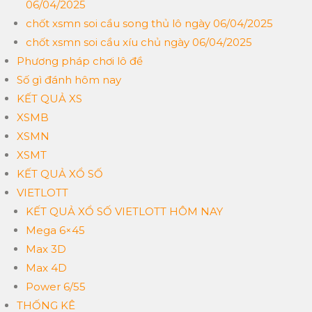
06/04/2025
chốt xsmn soi cầu song thủ lô ngày 06/04/2025
chốt xsmn soi cầu xíu chủ ngày 06/04/2025
Phương pháp chơi lô đề
Số gì đánh hôm nay
KẾT QUẢ XS
XSMB
XSMN
XSMT
KẾT QUẢ XỔ SỐ
VIETLOTT
KẾT QUẢ XỔ SỐ VIETLOTT HÔM NAY
Mega 6×45
Max 3D
Max 4D
Power 6/55
THỐNG KÊ