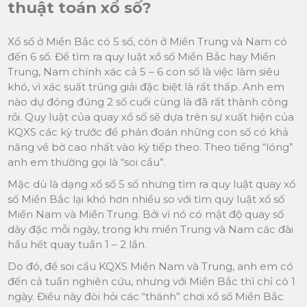
thuật toán xổ số?
Xổ số ở Miền Bắc có 5 số, còn ở Miền Trung và Nam có
đến 6 số. Để tìm ra quy luật xổ số Miền Bắc hay Miền
Trung, Nam chính xác cả 5 – 6 con số là việc làm siêu
khó, vì xác suất trúng giải đặc biệt là rất thấp. Anh em
nào dự đóng đúng 2 số cuối cùng là đã rất thành công
rồi. Quy luật của quay xổ số sẽ dựa trên sự xuất hiện của
KQXS các kỳ trước để phán đoán những con số có khả
năng về bờ cao nhất vào kỳ tiếp theo. Theo tiếng “lóng”
anh em thường gọi là “soi cầu”.
Mặc dù là dạng xổ số 5 số nhưng tìm ra quy luật quay xổ
số Miền Bắc lại khó hơn nhiều so với tìm quy luật xổ số
Miền Nam và Miền Trung. Bởi vì nó có mật độ quay số
dày đặc mỗi ngày, trong khi miền Trung và Nam các đài
hầu hết quay tuần 1 – 2 lần.
Do đó, để soi cầu KQXS Miền Nam và Trung, anh em có
đến cả tuần nghiên cứu, nhưng với Miền Bắc thì chỉ có 1
ngày. Điều này đòi hỏi các “thánh” chơi xổ số Miền Bắc