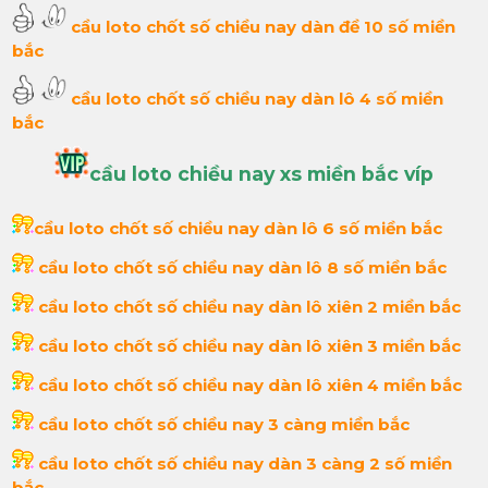
cầu loto chốt số chiều nay dàn đề 10 số miền
bắc
cầu loto chốt số chiều nay dàn lô 4 số miền
bắc
cầu loto chiều nay xs miền bắc víp
cầu loto chốt số chiều nay dàn lô 6 số miền bắc
cầu loto chốt số chiều nay dàn lô 8 số miền bắc
cầu loto chốt số chiều nay dàn lô xiên 2 miền bắc
cầu loto chốt số chiều nay dàn lô xiên 3 miền bắc
cầu loto chốt số chiều nay dàn lô xiên 4 miền bắc
cầu loto chốt số chiều nay 3 càng miền bắc
cầu loto chốt số chiều nay dàn 3 càng 2 số miền
bắc