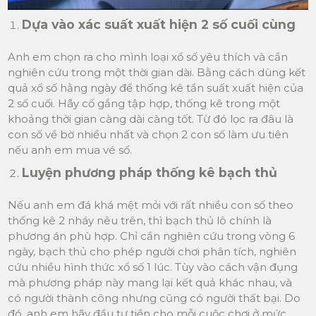
Dựa vào xác suất xuất hiện 2 số cuối cùng
Anh em chọn ra cho mình loại xổ số yêu thích và cần
nghiên cứu trong một thời gian dài. Bằng cách dùng kết
quả xổ số hằng ngày để thống kê tần suất xuất hiện của
2 số cuối. Hãy cố gắng tập hợp, thống kê trong một
khoảng thời gian càng dài càng tốt. Từ đó lọc ra đâu là
con số về bờ nhiều nhất và chọn 2 con số làm ưu tiên
nếu anh em mua vé số.
Luyện phương pháp thống kê bạch thủ
Nếu anh em đá khá mệt mỏi với rất nhiều con số theo
thống kê 2 nháy nêu trên, thì bạch thủ lô chính là
phương án phù hợp. Chỉ cần nghiên cứu trong vòng 6
ngày, bạch thủ cho phép người chơi phân tích, nghiên
cứu nhiều hình thức xổ số 1 lúc. Tùy vào cách vận đụng
mà phương pháp này mang lại kết quả khác nhau, và
có người thành công nhưng cũng có người thất bại. Do
đó, anh em hãy đầu tư tiền cho mỗi cuộc chơi ở mức