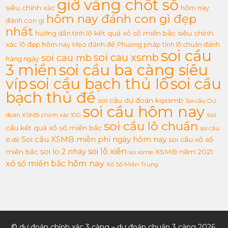
giờ vàng chốt số
siêu chính xác
hôm nay
hôm nay đánh con gì đẹp
đánh con gì
nhất
hướng dẫn tính lô
kết quả xổ số miền bắc siêu chính
xác
lô đẹp hôm nay
Mẹo đánh đề
Phương pháp tính lô chuẩn đánh
soi cầu
soi cau xsmb
soi cau mb
hàng ngày
3 miền
soi cầu ba càng siêu
víp
soi cầu bạch thủ lô
soi cầu
bạch thủ đề
soi cầu dự đoán kqxsmb
Soi cầu Dự
soi cầu hôm nay
soi
đoán XSMB chính xác 100
soi cầu lô chuẩn
cầu kết quả xổ số miền bắc
soi cầu
Soi cầu XSMB miễn phí ngày hôm nay
soi cầu xổ số
lô đề
soi lô xiên
soi lo 2 nháy
miền bắc
XSMB năm 2021
soi xsmb
xổ số miền bắc hôm nay
Xổ Số Miền Trung
©
dự đoán chính xác 3 càng – dự đoán chuẩn 3 càng
2026.