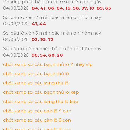
Phương pháp bắt dàn lô 10 số miễn phí ngày
04/08/2026 :
84, 41, 06, 64, 16, 98, 97, 10, 89, 65
Soi cầu lô xiên 2 miền bắc miễn phí hôm nay
04/08/2026 :
47, 44
Soi cầu lô xiên 3 miền bắc miễn phí hôm nay
04/08/2026 :
02, 95, 72
Soi cầu lô xiên 4 miền bắc miễn phí hôm nay
04/08/2026 :
96, 54, 60, 20
chốt xsmb soi cầu bạch thủ lô 2 nháy víp
chốt xsmb soi cầu bạch thủ lô
chốt xsmb soi cầu song thủ lô
chốt xsmb soi cầu bạch thủ lô kép
chốt xsmb soi cầu song thủ lô kép
chốt xsmb soi cầu dàn lô 4 con
chốt xsmb soi cầu dàn lô 6 con
chốt xsmb soi cầu dàn lô 8 con