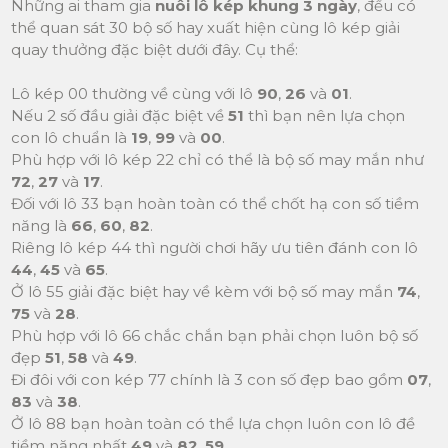
Những ai tham gia
nuôi lô kép khung 3 ngày
, đều có
thể quan sát 30 bộ số hay xuất hiện cùng lô kép giải
quay thưởng đặc biệt dưới đây. Cụ thể:
Lô kép 00 thường về cùng với lô
90
,
26
và
01
.
Nếu 2 số đầu giải đặc biệt về
51
thì bạn nên lựa chọn
con lô chuẩn là
19
,
99
và
00
.
Phù hợp với lô kép 22 chỉ có thể là bộ số may mắn như
72
,
27
và
17
.
Đối với lô 33 bạn hoàn toàn có thể chốt hạ con số tiềm
năng là
66
,
60
,
82
.
Riêng lô kép 44 thì người chơi hãy ưu tiên đánh con lô
44
,
45
và
65
.
Ở lô 55 giải đặc biệt hay về kèm với bộ số may mắn
74
,
75
và
28
.
Phù hợp với lô 66 chắc chắn bạn phải chọn luôn bộ số
đẹp
51
,
58
và
49
.
Đi đôi với con kép 77 chính là 3 con số đẹp bao gồm
07
,
83
và
38
.
Ở lô 88 bạn hoàn toàn có thể lựa chọn luôn con lô đề
tiềm năng nhất
49
và
82
,
59