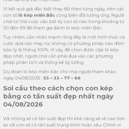
Vì kết quả giải đặc biệt thay đổi theo từng ngày, nên các
con số
lô kép miền Bắc
cũng biến đổi tương ứng. Người
chơi có thể cược vào bất kỳ con số nào trong khoảng từ
00 đến 99 để tham gia đánh lô kép miền Bắc.
Tuy nhiên, cần nhấn mạnh rằng đây là một hình thức cá
cược dựa vào may rủi, không có phương pháp nào đảm
bảo tỷ lệ thắng 100%. Vì vậy, để chọn được cặp lô kép
đẹp nhất, người chơi cần phải dựa vào các phương
pháp phân tích và thống kê kỹ lưỡng.
Dự đoán lô kép miền bắc cho mọi người tham khảo
ngày 04/08/2026 :
33 – 33 – 77 – 66
Soi cầu theo cách chọn con kép
bằng có tần suất đẹp nhất ngày
04/08/2026
Với những số có tần suất đẹp thì khả năng sẽ về cao hơn
so với con số có tần suất trung bình hoặc xấu. Chình vì