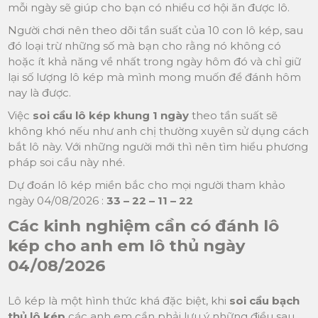
mỗi ngày sẽ giúp cho bạn có nhiều cơ hội ăn được lô.
Người chơi nên theo dõi tần suất của 10 con lô kép, sau
đó loại trừ những số mà bạn cho rằng nó không có
hoặc ít khả năng về nhất trong ngày hôm đó và chỉ giữ
lại số lượng lô kép mà mình mong muốn để đánh hôm
nay là được.
Việc
soi cầu lô kép khung 1 ngày
theo tần suất sẽ
không khó nếu như anh chị thường xuyên sử dụng cách
bắt lô này. Với những người mới thì nên tìm hiểu phương
pháp soi cầu này nhé.
Dự đoán lô kép miền bắc cho mọi người tham khảo
ngày 04/08/2026 :
33 – 22 – 11 – 22
Các kinh nghiệm cần có đánh lô
kép cho anh em lô thủ ngày
04/08/2026
Lô kép là một hình thức khá đặc biệt, khi
soi cầu bạch
thủ lô kép
các anh em cần phải lưu ý những điều sau