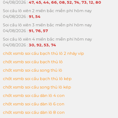
04/08/2026 :
47, 45, 44, 66, 08, 52, 74, 73, 12, 80
Soi cầu lô xiên 2 miền bắc miễn phí hôm nay
04/08/2026 :
91, 54
Soi cầu lô xiên 3 miền bắc miễn phí hôm nay
04/08/2026 :
91, 76, 57
Soi cầu lô xiên 4 miền bắc miễn phí hôm nay
04/08/2026 :
30, 92, 53, 74
chốt xsmb soi cầu bạch thủ lô 2 nháy víp
chốt xsmb soi cầu bạch thủ lô
chốt xsmb soi cầu song thủ lô
chốt xsmb soi cầu bạch thủ lô kép
chốt xsmb soi cầu song thủ lô kép
chốt xsmb soi cầu dàn lô 4 con
chốt xsmb soi cầu dàn lô 6 con
chốt xsmb soi cầu dàn lô 8 con