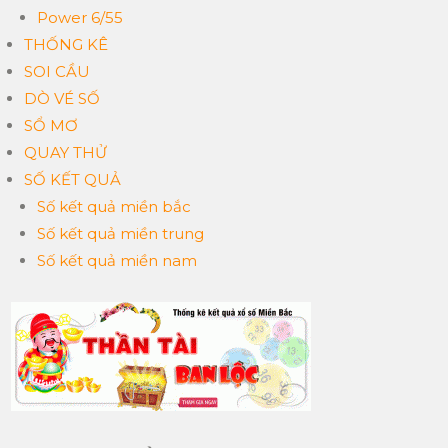
Power 6/55
THỐNG KÊ
SOI CẦU
DÒ VÉ SỐ
SỔ MƠ
QUAY THỬ
SỐ KẾT QUẢ
Số kết quả miền bắc
Số kết quả miền trung
Số kết quả miền nam