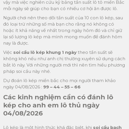
vậy mà việc nghiên cứu kỹ bảng tần suất lô tô miền Bắc
mỗi ngày sẽ giúp cho bạn có nhiều cơ hội ăn được lô.
Người chơi nên theo dõi tần suất của 10 con lô kép, sau
đó loại trừ những số mà bạn cho rằng nó không có
hoặc ít khả năng về nhất trong ngày hôm đó và chỉ giữ
lại số lượng lô kép mà mình mong muốn để đánh hôm
nay là được.
Việc
soi cầu lô kép khung 1 ngày
theo tần suất sẽ
không khó nếu như anh chị thường xuyên sử dụng cách
bắt lô này. Với những người mới thì nên tìm hiểu phương
pháp soi cầu này nhé.
Dự đoán lô kép miền bắc cho mọi người tham khảo
ngày 04/08/2026 :
99 – 44 – 55 – 66
Các kinh nghiệm cần có đánh lô
kép cho anh em lô thủ ngày
04/08/2026
Lô kép là một hình thức khá đặc biệt, khi
soi cầu bạch