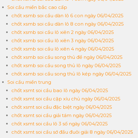
Soi cầu miền bắc cao cấp
chốt xsmb soi cầu dàn lô 6 con ngày 06/04/2025
chốt xsmb soi cầu dàn lô 8 con ngày 06/04/2025
chốt xsmb soi cầu lô xiên 2 ngày 06/04/2025
chốt xsmb soi cầu lô xiên 3 ngày 06/04/2025
chốt xsmb soi cầu lô xiên 4 ngày 06/04/2025
chốt xsmb soi cầu song thủ đề ngày 06/04/2025
chốt xsmb soi cầu song thủ lô ngày 06/04/2025
chốt xsmb soi cầu song thủ lô kép ngày 06/04/2025
Soi cầu miền trung
chốt xsmt soi cầu bao lô ngày 06/04/2025
chốt xsmt soi cầu cặp xíu chủ ngày 06/04/2025
chốt xsmt soi cầu đặc biệt ngày 06/04/2025
chốt xsmt soi cầu giải tám ngày 06/04/2025
chốt xsmt soi cầu lô 3 số ngày 06/04/2025
chốt xsmt soi cầu sớ đầu đuôi giải 8 ngày 06/04/2025