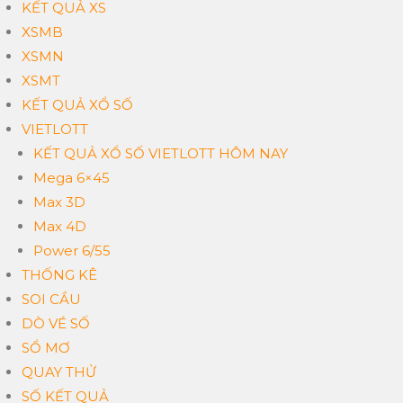
KẾT QUẢ XS
XSMB
XSMN
XSMT
KẾT QUẢ XỔ SỐ
VIETLOTT
KẾT QUẢ XỔ SỐ VIETLOTT HÔM NAY
Mega 6×45
Max 3D
Max 4D
Power 6/55
THỐNG KÊ
SOI CẦU
DÒ VÉ SỐ
SỔ MƠ
QUAY THỬ
SỐ KẾT QUẢ