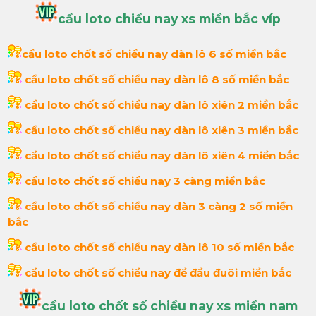
cầu loto chiều nay xs miền bắc víp
cầu loto chốt số chiều nay dàn lô 6 số miền bắc
cầu loto chốt số chiều nay dàn lô 8 số miền bắc
cầu loto chốt số chiều nay dàn lô xiên 2 miền bắc
cầu loto chốt số chiều nay dàn lô xiên 3 miền bắc
cầu loto chốt số chiều nay dàn lô xiên 4 miền bắc
cầu loto chốt số chiều nay 3 càng miền bắc
cầu loto chốt số chiều nay dàn 3 càng 2 số miền
bắc
cầu loto chốt số chiều nay dàn lô 10 số miền bắc
cầu loto chốt số chiều nay đề đầu đuôi miền bắc
cầu loto chốt số chiều nay xs miền nam