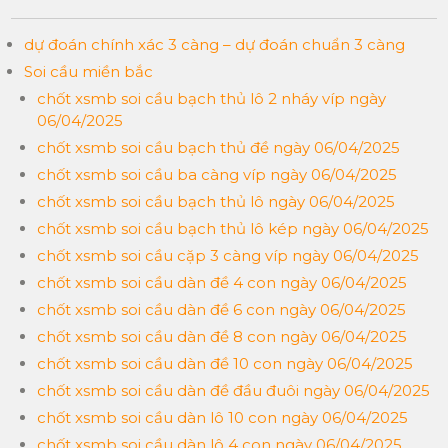
dự đoán chính xác 3 càng – dự đoán chuẩn 3 càng
Soi cầu miền bắc
chốt xsmb soi cầu bạch thủ lô 2 nháy víp ngày
06/04/2025
chốt xsmb soi cầu bạch thủ đề ngày 06/04/2025
chốt xsmb soi cầu ba càng víp ngày 06/04/2025
chốt xsmb soi cầu bạch thủ lô ngày 06/04/2025
chốt xsmb soi cầu bạch thủ lô kép ngày 06/04/2025
chốt xsmb soi cầu cặp 3 càng víp ngày 06/04/2025
chốt xsmb soi cầu dàn đề 4 con ngày 06/04/2025
chốt xsmb soi cầu dàn đề 6 con ngày 06/04/2025
chốt xsmb soi cầu dàn đề 8 con ngày 06/04/2025
chốt xsmb soi cầu dàn đề 10 con ngày 06/04/2025
chốt xsmb soi cầu dàn đề đầu đuôi ngày 06/04/2025
chốt xsmb soi cầu dàn lô 10 con ngày 06/04/2025
chốt xsmb soi cầu dàn lô 4 con ngày 06/04/2025