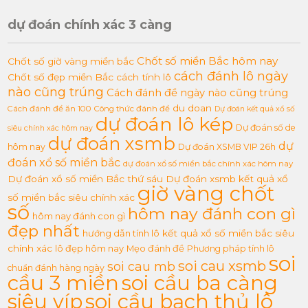
dự đoán chính xác 3 càng
Chốt số miền Bắc hôm nay
Chốt số giờ vàng miền bắc
cách đánh lô ngày
Chốt số đẹp miền Bắc
cách tính lô
nào cũng trúng
Cách đánh đề ngày nào cũng trúng
du doan
Cách đánh đề ăn 100
Công thức đánh đề
Dự đoán kết quả xổ số
dự đoán lô kép
Dự đoán số de
siêu chính xác hôm nay
dự đoán xsmb
dự
hôm nay
Dự đoán XSMB VIP 26h
đoán xổ số miền bắc
dự đoán xổ số miền bắc chính xác hôm nay
Dự đoán xổ số miền Bắc thứ sáu Dự đoán xsmb kết quả xổ
giờ vàng chốt
số miền bắc siêu chính xác
số
hôm nay đánh con gì
hôm nay đánh con gì
đẹp nhất
hướng dẫn tính lô
kết quả xổ số miền bắc siêu
chính xác
lô đẹp hôm nay
Mẹo đánh đề
Phương pháp tính lô
soi
soi cau xsmb
soi cau mb
chuẩn đánh hàng ngày
cầu 3 miền
soi cầu ba càng
siêu víp
soi cầu bạch thủ lô