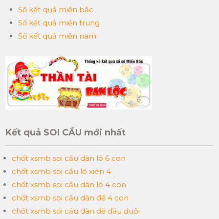
Số kết quả miền bắc
Số kết quả miền trung
Số kết quả miền nam
Kết quả SOI CẦU mới nhất
chốt xsmb soi cầu dàn lô 6 con
chốt xsmb soi cầu lô xiên 4
chốt xsmb soi cầu dàn lô 4 con
chốt xsmb soi cầu dàn đề 4 con
chốt xsmb soi cầu dàn đề đầu đuôi