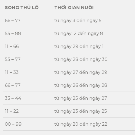
SONG THỦ LÔ
THỜI GIAN NUÔI
66 – 77
từ ngày 3 đến ngày 5
55 – 88
từ ngày 2 đến ngày 8
11 – 66
từ ngày 29 đến ngày 1
55 – 77
từ ngày 28 đến ngày 30
11 – 33
từ ngày 27 đến ngày 29
66 – 77
từ ngày 26 đến ngày 28
33 – 44
từ ngày 25 đến ngày 27
11 – 22
từ ngày 23 đến ngày 25
00 – 99
từ ngày 20 đến ngày 22