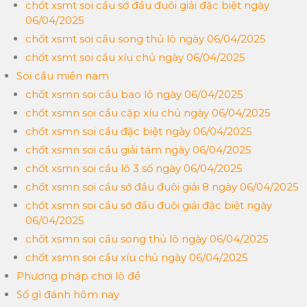
chốt xsmt soi cầu sớ đầu đuôi giải đặc biệt ngày
06/04/2025
chốt xsmt soi cầu song thủ lô ngày 06/04/2025
chốt xsmt soi cầu xíu chủ ngày 06/04/2025
Soi cầu miền nam
chốt xsmn soi cầu bao lô ngày 06/04/2025
chốt xsmn soi cầu cặp xíu chủ ngày 06/04/2025
chốt xsmn soi cầu đặc biệt ngày 06/04/2025
chốt xsmn soi cầu giải tám ngày 06/04/2025
chốt xsmn soi cầu lô 3 số ngày 06/04/2025
chốt xsmn soi cầu sớ đầu đuôi giải 8 ngày 06/04/2025
chốt xsmn soi cầu sớ đầu đuôi giải đặc biệt ngày
06/04/2025
chốt xsmn soi cầu song thủ lô ngày 06/04/2025
chốt xsmn soi cầu xíu chủ ngày 06/04/2025
Phương pháp chơi lô đề
Số gì đánh hôm nay