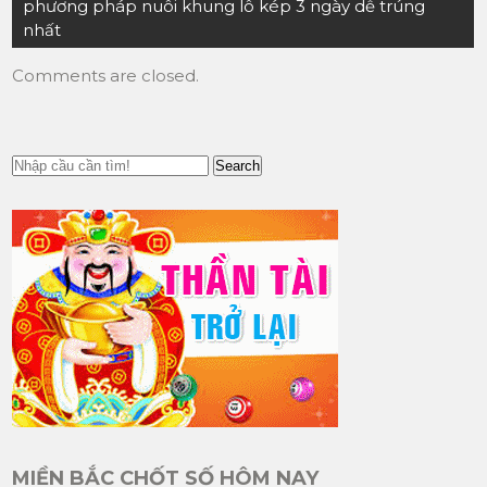
bài
phương pháp nuôi khung lô kép 3 ngày dễ trúng
nhất
viết
Comments are closed.
Search
MIỀN BẮC CHỐT SỐ HÔM NAY