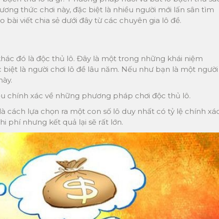
ng thức chơi này, đặc biệt là nhiều người mới lấn sân tìm
 bài viết chia sẻ dưới đây từ các chuyên gia lô đề.
khác đó là độc thủ lô. Đây là một trong những khái niệm
 biệt là người chơi lô đề lâu năm. Nếu như bạn là một người
này.
ểu chính xác về những phương pháp chơi độc thủ lô.
à cách lựa chọn ra một con số lô duy nhất có tỷ lệ chính xá
i phí nhưng kết quả lại sẽ rất lớn.