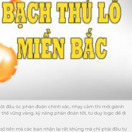
một đầu óc phán đoán chính xác, nhạy cảm thì mới giành
thế vững vàng, kỹ năng phán đoán tốt, tư duy logic để đi
 số tiền mà các bạn nhận lại rất khủng mà chỉ phải đầu tư