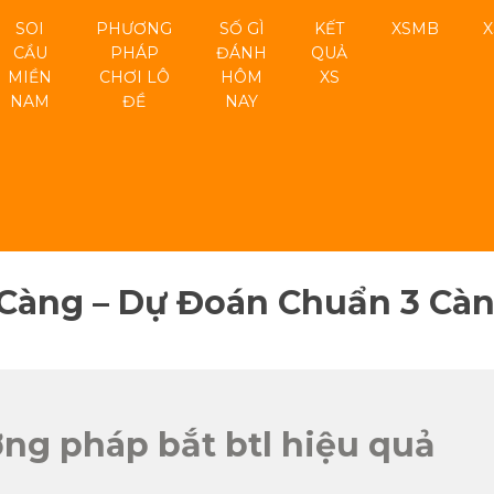
SOI
PHƯƠNG
SỐ GÌ
KẾT
XSMB
CẦU
PHÁP
ĐÁNH
QUẢ
MIỀN
CHƠI LÔ
HÔM
XS
NAM
ĐỀ
NAY
 Càng – Dự Đoán Chuẩn 3 Cà
ơng pháp bắt btl hiệu quả