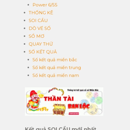
Power 6/55
THỐNG KÊ
SOI CẦU
DÒ VÉ SỐ
SỔ MƠ
QUAY THỬ
SỐ KẾT QUẢ
Số kết quả miền bắc
Số kết quả miền trung
Số kết quả miền nam
Kết quả SOI CẦU mới nhất