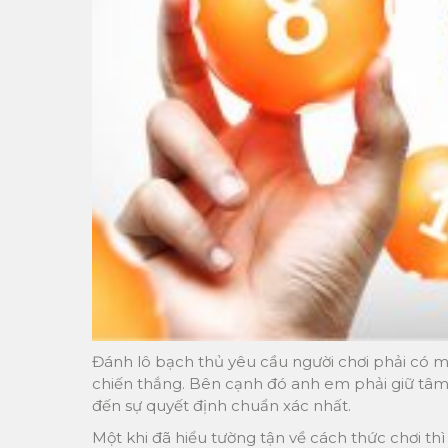
Đánh lô bạch thủ yêu cầu người chơi phải có 
chiến thắng. Bên cạnh đó anh em phải giữ tâm 
đến sự quyết định chuẩn xác nhất.
Một khi đã hiểu tường tận về cách thức chơi thì