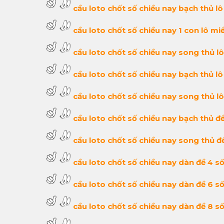
cầu loto chốt số chiều nay bạch thủ l
cầu loto chốt số chiều nay 1 con lô mi
cầu loto chốt số chiều nay song thủ l
cầu loto chốt số chiều nay bạch thủ l
cầu loto chốt số chiều nay song thủ l
cầu loto chốt số chiều nay bạch thủ đ
cầu loto chốt số chiều nay song thủ đ
cầu loto chốt số chiều nay dàn đề 4 s
cầu loto chốt số chiều nay dàn đề 6 s
cầu loto chốt số chiều nay dàn đề 8 s