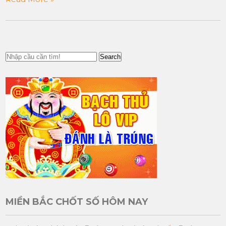
Search
MIỀN BẮC CHỐT SỐ HÔM NAY