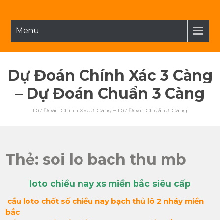
Skip
to
content
Menu
Dự Đoán Chính Xác 3 Càng
– Dự Đoán Chuẩn 3 Càng
Dự Đoán Chính Xác 3 Càng – Dự Đoán Chuẩn 3 Càng
Thẻ:
soi lo bach thu mb
loto chiều nay xs miền bắc siêu cấp
cầu loto chốt số chiều nay bạch thủ lô 2 nháy miền
bắc