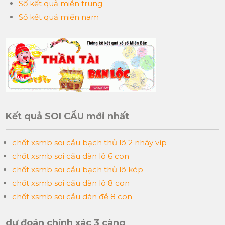
Số kết quả miền trung
Số kết quả miền nam
Kết quả SOI CẦU mới nhất
chốt xsmb soi cầu bạch thủ lô 2 nháy víp
chốt xsmb soi cầu dàn lô 6 con
chốt xsmb soi cầu bạch thủ lô kép
chốt xsmb soi cầu dàn lô 8 con
chốt xsmb soi cầu dàn đề 8 con
dự đoán chính xác 3 càng