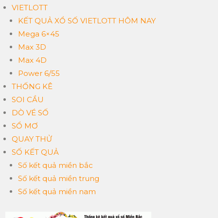
VIETLOTT
KẾT QUẢ XỔ SỐ VIETLOTT HÔM NAY
Mega 6×45
Max 3D
Max 4D
Power 6/55
THỐNG KÊ
SOI CẦU
DÒ VÉ SỐ
SỔ MƠ
QUAY THỬ
SỐ KẾT QUẢ
Số kết quả miền bắc
Số kết quả miền trung
Số kết quả miền nam