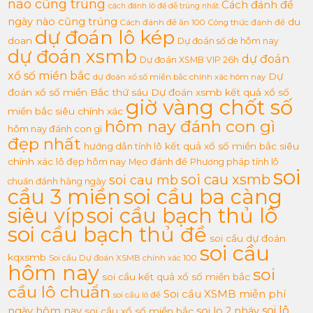
nào cũng trúng
Cách đánh đề
cách đánh lô đề dễ trúng nhất
ngày nào cũng trúng
du
Cách đánh đề ăn 100
Công thức đánh đề
dự đoán lô kép
doan
Dự đoán số de hôm nay
dự đoán xsmb
dự đoán
Dự đoán XSMB VIP 26h
xổ số miền bắc
Dự
dự đoán xổ số miền bắc chính xác hôm nay
đoán xổ số miền Bắc thứ sáu Dự đoán xsmb kết quả xổ số
giờ vàng chốt số
miền bắc siêu chính xác
hôm nay đánh con gì
hôm nay đánh con gì
đẹp nhất
hướng dẫn tính lô
kết quả xổ số miền bắc siêu
chính xác
lô đẹp hôm nay
Mẹo đánh đề
Phương pháp tính lô
soi
soi cau xsmb
soi cau mb
chuẩn đánh hàng ngày
cầu 3 miền
soi cầu ba càng
siêu víp
soi cầu bạch thủ lô
soi cầu bạch thủ đề
soi cầu dự đoán
soi cầu
kqxsmb
Soi cầu Dự đoán XSMB chính xác 100
hôm nay
soi
soi cầu kết quả xổ số miền bắc
cầu lô chuẩn
Soi cầu XSMB miễn phí
soi cầu lô đề
soi lô
ngày hôm nay
soi lo 2 nháy
soi cầu xổ số miền bắc