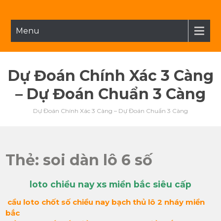
Skip
to
content
Menu
Dự Đoán Chính Xác 3 Càng
– Dự Đoán Chuẩn 3 Càng
Dự Đoán Chính Xác 3 Càng – Dự Đoán Chuẩn 3 Càng
Thẻ:
soi dàn lô 6 số
loto chiều nay xs miền bắc siêu cấp
cầu loto chốt số chiều nay bạch thủ lô 2 nháy miền
bắc