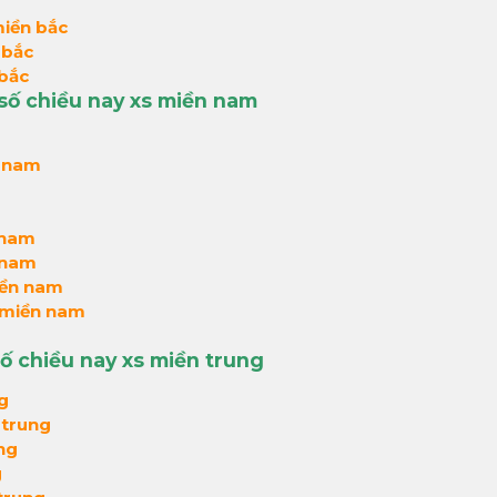
miền bắc
 bắc
 bắc
 số chiều nay xs miền nam
n nam
 nam
 nam
miền nam
t miền nam
số chiều nay xs miền trung
g
 trung
ung
g