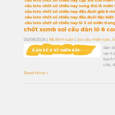
cầu loto chốt số chiều nay cặp xỉu chủ miền
cầu loto chốt số chiều nay song thủ lô miền
cầu loto chốt số chiều nay đầu đuôi giải 8 m
cầu loto chốt số chiều nay đầu đuôi đặc biệt
cầu loto chốt số chiều nay lô 3 số miền trun
chốt xsmb soi cầu dàn lô 6 co
06/08/2026
|
88 Bình luận
|
Soi cầu miền bắc
,
S
dàn lô
vip 4 
bạch t
cấp, d
Read More »