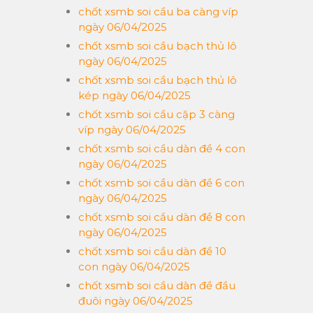
chốt xsmb soi cầu ba càng víp
ngày 06/04/2025
chốt xsmb soi cầu bạch thủ lô
ngày 06/04/2025
chốt xsmb soi cầu bạch thủ lô
kép ngày 06/04/2025
chốt xsmb soi cầu cặp 3 càng
víp ngày 06/04/2025
chốt xsmb soi cầu dàn đề 4 con
ngày 06/04/2025
chốt xsmb soi cầu dàn đề 6 con
ngày 06/04/2025
chốt xsmb soi cầu dàn đề 8 con
ngày 06/04/2025
chốt xsmb soi cầu dàn đề 10
con ngày 06/04/2025
chốt xsmb soi cầu dàn đề đầu
đuôi ngày 06/04/2025