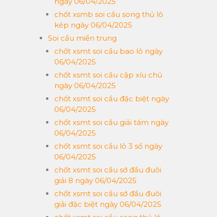
ngày 06/04/2025
chốt xsmb soi cầu song thủ lô
kép ngày 06/04/2025
Soi cầu miền trung
chốt xsmt soi cầu bao lô ngày
06/04/2025
chốt xsmt soi cầu cặp xíu chủ
ngày 06/04/2025
chốt xsmt soi cầu đặc biệt ngày
06/04/2025
chốt xsmt soi cầu giải tám ngày
06/04/2025
chốt xsmt soi cầu lô 3 số ngày
06/04/2025
chốt xsmt soi cầu sớ đầu đuôi
giải 8 ngày 06/04/2025
chốt xsmt soi cầu sớ đầu đuôi
giải đặc biệt ngày 06/04/2025