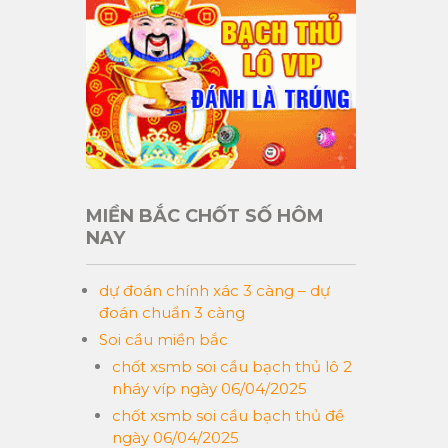
MIỀN BẮC CHỐT SỐ HÔM
NAY
dự đoán chính xác 3 càng – dự
đoán chuẩn 3 càng
Soi cầu miền bắc
chốt xsmb soi cầu bạch thủ lô 2
nháy víp ngày 06/04/2025
chốt xsmb soi cầu bạch thủ đề
ngày 06/04/2025