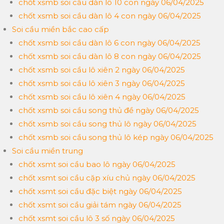
chốt xsmb soi cầu dàn lô 10 con ngày 06/04/2025
chốt xsmb soi cầu dàn lô 4 con ngày 06/04/2025
Soi cầu miền bắc cao cấp
chốt xsmb soi cầu dàn lô 6 con ngày 06/04/2025
chốt xsmb soi cầu dàn lô 8 con ngày 06/04/2025
chốt xsmb soi cầu lô xiên 2 ngày 06/04/2025
chốt xsmb soi cầu lô xiên 3 ngày 06/04/2025
chốt xsmb soi cầu lô xiên 4 ngày 06/04/2025
chốt xsmb soi cầu song thủ đề ngày 06/04/2025
chốt xsmb soi cầu song thủ lô ngày 06/04/2025
chốt xsmb soi cầu song thủ lô kép ngày 06/04/2025
Soi cầu miền trung
chốt xsmt soi cầu bao lô ngày 06/04/2025
chốt xsmt soi cầu cặp xíu chủ ngày 06/04/2025
chốt xsmt soi cầu đặc biệt ngày 06/04/2025
chốt xsmt soi cầu giải tám ngày 06/04/2025
chốt xsmt soi cầu lô 3 số ngày 06/04/2025