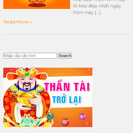
lô kép đẹp nhất ngày
hôm nay, […]
Read More »
Search