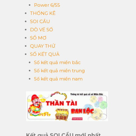
Power 6/55
THỐNG KÊ
SOI CẦU
DÒ VÉ SỐ
SỔ MƠ
QUAY THỬ
SỐ KẾT QUẢ
Số kết quả miền bắc
Số kết quả miền trung
Số kết quả miền nam
Kết quả SOI CẦU mới nhất