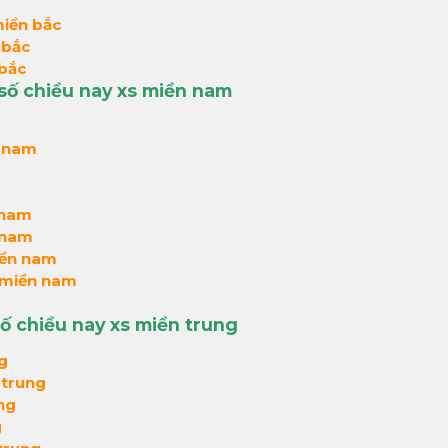
miền bắc
 bắc
 bắc
 số chiều nay xs miền nam
n nam
 nam
 nam
miền nam
t miền nam
số chiều nay xs miền trung
g
 trung
ung
g