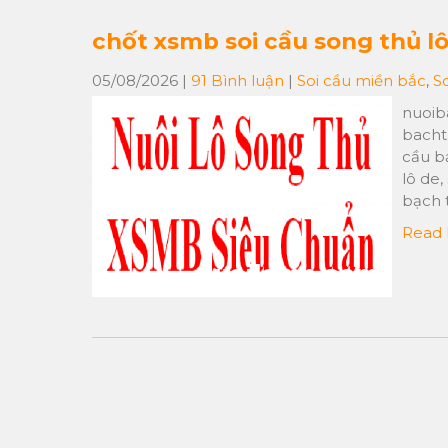
chốt xsmb soi cầu song thủ l
05/08/2026
|
91 Bình luận
|
Soi cầu miền bắc
,
S
nuoib
bachth
cầu bạ
lô de,
bạch 
Read 