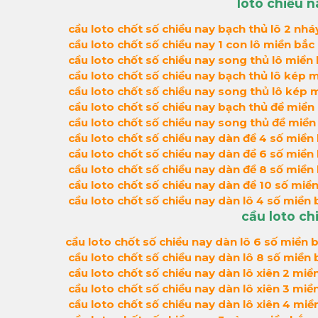
loto chiều n
cầu loto chốt số chiều nay bạch thủ lô 2 nh
cầu loto chốt số chiều nay 1 con lô miền bắc
cầu loto chốt số chiều nay song thủ lô miền
cầu loto chốt số chiều nay bạch thủ lô kép 
cầu loto chốt số chiều nay song thủ lô kép 
cầu loto chốt số chiều nay bạch thủ đề miền
cầu loto chốt số chiều nay song thủ đề miền
cầu loto chốt số chiều nay dàn đề 4 số miền
cầu loto chốt số chiều nay dàn đề 6 số miền
cầu loto chốt số chiều nay dàn đề 8 số miền
cầu loto chốt số chiều nay dàn đề 10 số miề
cầu loto chốt số chiều nay dàn lô 4 số miền 
cầu loto ch
cầu loto chốt số chiều nay dàn lô 6 số miền 
cầu loto chốt số chiều nay dàn lô 8 số miền 
cầu loto chốt số chiều nay dàn lô xiên 2 miề
cầu loto chốt số chiều nay dàn lô xiên 3 miề
cầu loto chốt số chiều nay dàn lô xiên 4 miề