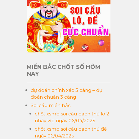
MIỀN BẮC CHỐT SỐ HÔM
NAY
dự đoán chính xác 3 càng – dự
đoán chuẩn 3 càng
Soi cầu miền bắc
chốt xsmb soi cầu bạch thủ lô 2
nháy víp ngày 06/04/2025
chốt xsmb soi cầu bạch thủ đề
ngày 06/04/2025