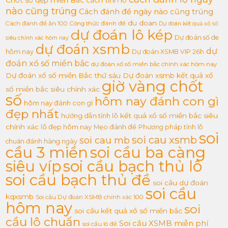
Chốt số đẹp miền Bắc
cách tính lô
nào cũng trúng
Cách đánh đề ngày nào cũng trúng
du doan
Cách đánh đề ăn 100
Công thức đánh đề
Dự đoán kết quả xổ số
dự đoán lô kép
Dự đoán số de
siêu chính xác hôm nay
dự đoán xsmb
dự
hôm nay
Dự đoán XSMB VIP 26h
đoán xổ số miền bắc
dự đoán xổ số miền bắc chính xác hôm nay
Dự đoán xổ số miền Bắc thứ sáu Dự đoán xsmb kết quả xổ
giờ vàng chốt
số miền bắc siêu chính xác
số
hôm nay đánh con gì
hôm nay đánh con gì
đẹp nhất
hướng dẫn tính lô
kết quả xổ số miền bắc siêu
chính xác
lô đẹp hôm nay
Mẹo đánh đề
Phương pháp tính lô
soi
soi cau xsmb
soi cau mb
chuẩn đánh hàng ngày
cầu 3 miền
soi cầu ba càng
siêu víp
soi cầu bạch thủ lô
soi cầu bạch thủ đề
soi cầu dự đoán
soi cầu
kqxsmb
Soi cầu Dự đoán XSMB chính xác 100
hôm nay
soi
soi cầu kết quả xổ số miền bắc
cầu lô chuẩn
Soi cầu XSMB miễn phí
soi cầu lô đề