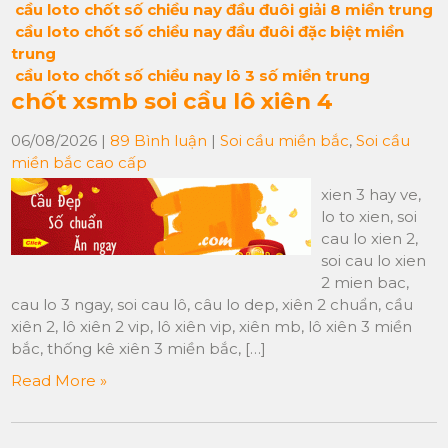
cầu loto chốt số chiều nay đầu đuôi giải 8 miền trung
cầu loto chốt số chiều nay đầu đuôi đặc biệt miền
trung
cầu loto chốt số chiều nay lô 3 số miền trung
chốt xsmb soi cầu lô xiên 4
06/08/2026
|
89 Bình luận
|
Soi cầu miền bắc
,
Soi cầu
miền bắc cao cấp
xien 3 hay ve,
lo to xien, soi
cau lo xien 2,
soi cau lo xien
2 mien bac,
cau lo 3 ngay, soi cau lô, câu lo dep, xiên 2 chuẩn, cầu
xiên 2, lô xiên 2 vip, lô xiên vip, xiên mb, lô xiên 3 miền
bắc, thống kê xiên 3 miền bắc, […]
Read More »