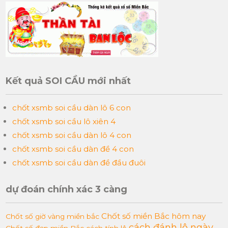
Kết quả SOI CẦU mới nhất
chốt xsmb soi cầu dàn lô 6 con
chốt xsmb soi cầu lô xiên 4
chốt xsmb soi cầu dàn lô 4 con
chốt xsmb soi cầu dàn đề 4 con
chốt xsmb soi cầu dàn đề đầu đuôi
dự đoán chính xác 3 càng
Chốt số miền Bắc hôm nay
Chốt số giờ vàng miền bắc
cách đánh lô ngày