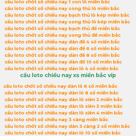
cầu loto chốt số chiều nay 1 con lô miền bắc
cầu loto chốt số chiều nay song thủ lô miền bắc
cầu loto chốt số chiều nay bạch thủ lô kép miền bắc
cầu loto chốt số chiều nay song thủ lô kép miền bắc
cầu loto chốt số chiều nay bạch thủ đề miền bắc
cầu loto chốt số chiều nay song thủ đề miền bắc
cầu loto chốt số chiều nay dàn đề 4 số miền bắc
cầu loto chốt số chiều nay dàn đề 6 số miền bắc
cầu loto chốt số chiều nay dàn đề 8 số miền bắc
cầu loto chốt số chiều nay dàn đề 10 số miền bắc
cầu loto chốt số chiều nay dàn lô 4 số miền bắc
cầu loto chiều nay xs miền bắc víp
cầu loto chốt số chiều nay dàn lô 6 số miền bắc
cầu loto chốt số chiều nay dàn lô 8 số miền bắc
cầu loto chốt số chiều nay dàn lô xiên 2 miền bắc
cầu loto chốt số chiều nay dàn lô xiên 3 miền bắc
cầu loto chốt số chiều nay dàn lô xiên 4 miền bắc
cầu loto chốt số chiều nay 3 càng miền bắc
cầu loto chốt số chiều nay dàn 3 càng 2 số miền bắc
cầu loto chốt số chiều nay dàn lô 10 số miền bắc