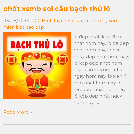
chốt xsmb soi cầu bạch thủ lô
06/08/2026
|
100 Bình luận
|
Soi cầu miền bắc
,
Soi cầu
miền bắc cao cấp
lô đẹp nhất, kép đẹp
nhất hôm nay, lo de dep
nhat hom nay, lo hai
nhay dep nhat hom nay,
lo kep dep nhat hom
nay, lo xien 3 dep nhat
ngay hom nay, lo xien 4
dep nhat hom nay, lô
kép đẹp nhất hôm nay,
lô kép đẹp nhất ngày
hôm nay, […]
Read More »