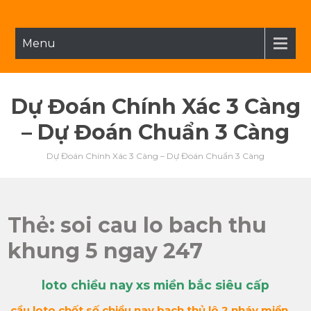
Skip
to
content
Menu
Dự Đoán Chính Xác 3 Càng
– Dự Đoán Chuẩn 3 Càng
Dự Đoán Chính Xác 3 Càng – Dự Đoán Chuẩn 3 Càng
Thẻ:
soi cau lo bach thu
khung 5 ngay 247
loto chiều nay xs miền bắc siêu cấp
cầu loto chốt số chiều nay bạch thủ lô 2 nháy miền