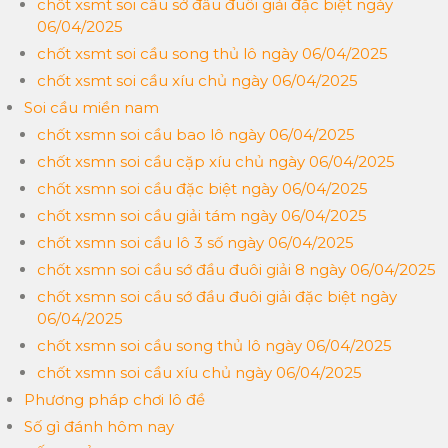
chốt xsmt soi cầu sớ đầu đuôi giải đặc biệt ngày
06/04/2025
chốt xsmt soi cầu song thủ lô ngày 06/04/2025
chốt xsmt soi cầu xíu chủ ngày 06/04/2025
Soi cầu miền nam
chốt xsmn soi cầu bao lô ngày 06/04/2025
chốt xsmn soi cầu cặp xíu chủ ngày 06/04/2025
chốt xsmn soi cầu đặc biệt ngày 06/04/2025
chốt xsmn soi cầu giải tám ngày 06/04/2025
chốt xsmn soi cầu lô 3 số ngày 06/04/2025
chốt xsmn soi cầu sớ đầu đuôi giải 8 ngày 06/04/2025
chốt xsmn soi cầu sớ đầu đuôi giải đặc biệt ngày
06/04/2025
chốt xsmn soi cầu song thủ lô ngày 06/04/2025
chốt xsmn soi cầu xíu chủ ngày 06/04/2025
Phương pháp chơi lô đề
Số gì đánh hôm nay