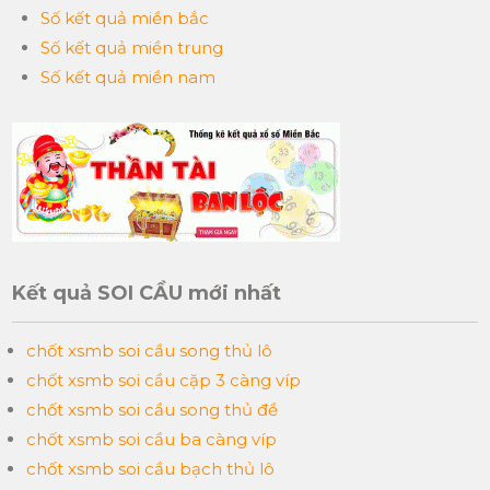
Số kết quả miền bắc
Số kết quả miền trung
Số kết quả miền nam
Kết quả SOI CẦU mới nhất
chốt xsmb soi cầu song thủ lô
chốt xsmb soi cầu cặp 3 càng víp
chốt xsmb soi cầu song thủ đề
chốt xsmb soi cầu ba càng víp
chốt xsmb soi cầu bạch thủ lô