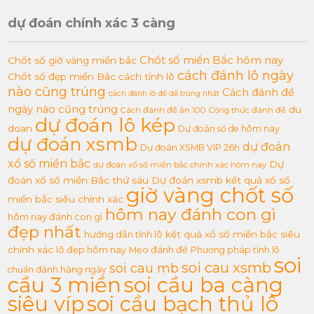
dự đoán chính xác 3 càng
Chốt số miền Bắc hôm nay
Chốt số giờ vàng miền bắc
cách đánh lô ngày
Chốt số đẹp miền Bắc
cách tính lô
nào cũng trúng
Cách đánh đề
cách đánh lô đề dễ trúng nhất
ngày nào cũng trúng
du
Cách đánh đề ăn 100
Công thức đánh đề
dự đoán lô kép
doan
Dự đoán số de hôm nay
dự đoán xsmb
dự đoán
Dự đoán XSMB VIP 26h
xổ số miền bắc
Dự
dự đoán xổ số miền bắc chính xác hôm nay
đoán xổ số miền Bắc thứ sáu Dự đoán xsmb kết quả xổ số
giờ vàng chốt số
miền bắc siêu chính xác
hôm nay đánh con gì
hôm nay đánh con gì
đẹp nhất
hướng dẫn tính lô
kết quả xổ số miền bắc siêu
chính xác
lô đẹp hôm nay
Mẹo đánh đề
Phương pháp tính lô
soi
soi cau xsmb
soi cau mb
chuẩn đánh hàng ngày
cầu 3 miền
soi cầu ba càng
siêu víp
soi cầu bạch thủ lô