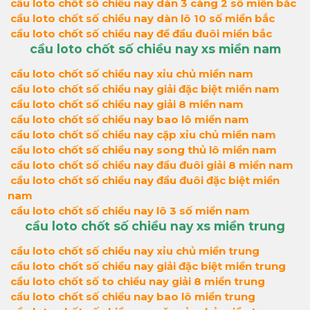
cầu loto chốt số chiều nay dàn 3 càng 2 số miền bắc
cầu loto chốt số chiều nay dàn lô 10 số miền bắc
cầu loto chốt số chiều nay đề đầu đuôi miền bắc
cầu loto chốt số chiều nay xs miền nam
cầu loto chốt số chiều nay xỉu chủ miền nam
cầu loto chốt số chiều nay giải đặc biệt miền nam
cầu loto chốt số chiều nay giải 8 miền nam
cầu loto chốt số chiều nay bao lô miền nam
cầu loto chốt số chiều nay cặp xỉu chủ miền nam
cầu loto chốt số chiều nay song thủ lô miền nam
cầu loto chốt số chiều nay đầu đuôi giải 8 miền nam
cầu loto chốt số chiều nay đầu đuôi đặc biệt miền
nam
cầu loto chốt số chiều nay lô 3 số miền nam
cầu loto chốt số chiều nay xs miền trung
cầu loto chốt số chiều nay xỉu chủ miền trung
cầu loto chốt số chiều nay giải đặc biệt miền trung
cầu loto chốt số to chiều nay giải 8 miền trung
cầu loto chốt số chiều nay bao lô miền trung