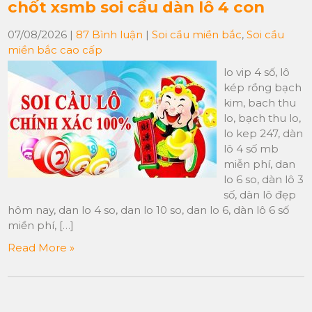
chốt xsmb soi cầu dàn lô 4 con
07/08/2026
|
87 Bình luận
|
Soi cầu miền bắc
,
Soi cầu
miền bắc cao cấp
lo vip 4 số, lô
kép rồng bạch
kim, bach thu
lo, bạch thu lo,
lo kep 247, dàn
lô 4 số mb
miễn phí, dan
lo 6 so, dàn lô 3
số, dàn lô đẹp
hôm nay, dan lo 4 so, dan lo 10 so, dan lo 6, dàn lô 6 số
miền phí, […]
Read More »