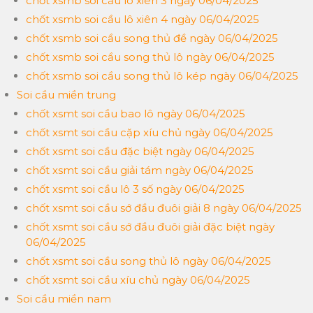
chốt xsmb soi cầu lô xiên 3 ngày 06/04/2025
chốt xsmb soi cầu lô xiên 4 ngày 06/04/2025
chốt xsmb soi cầu song thủ đề ngày 06/04/2025
chốt xsmb soi cầu song thủ lô ngày 06/04/2025
chốt xsmb soi cầu song thủ lô kép ngày 06/04/2025
Soi cầu miền trung
chốt xsmt soi cầu bao lô ngày 06/04/2025
chốt xsmt soi cầu cặp xíu chủ ngày 06/04/2025
chốt xsmt soi cầu đặc biệt ngày 06/04/2025
chốt xsmt soi cầu giải tám ngày 06/04/2025
chốt xsmt soi cầu lô 3 số ngày 06/04/2025
chốt xsmt soi cầu sớ đầu đuôi giải 8 ngày 06/04/2025
chốt xsmt soi cầu sớ đầu đuôi giải đặc biệt ngày
06/04/2025
chốt xsmt soi cầu song thủ lô ngày 06/04/2025
chốt xsmt soi cầu xíu chủ ngày 06/04/2025
Soi cầu miền nam