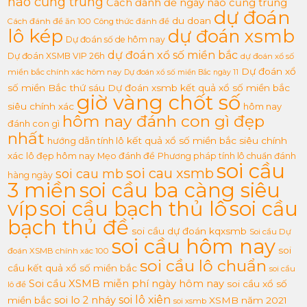
nào cũng trúng
Cách đánh đề ngày nào cũng trúng
dự đoán
du doan
Cách đánh đề ăn 100
Công thức đánh đề
lô kép
dự đoán xsmb
Dự đoán số de hôm nay
dự đoán xổ số miền bắc
Dự đoán XSMB VIP 26h
dự đoán xổ số
Dự đoán xổ
miền bắc chính xác hôm nay
Dự đoán xổ số miền Bắc ngày 11
số miền Bắc thứ sáu Dự đoán xsmb kết quả xổ số miền bắc
giờ vàng chốt số
siêu chính xác
hôm nay
hôm nay đánh con gì đẹp
đánh con gì
nhất
hướng dẫn tính lô
kết quả xổ số miền bắc siêu chính
xác
lô đẹp hôm nay
Mẹo đánh đề
Phương pháp tính lô chuẩn đánh
soi cầu
soi cau xsmb
soi cau mb
hàng ngày
3 miền
soi cầu ba càng siêu
víp
soi cầu bạch thủ lô
soi cầu
bạch thủ đề
soi cầu dự đoán kqxsmb
Soi cầu Dự
soi cầu hôm nay
soi
đoán XSMB chính xác 100
soi cầu lô chuẩn
cầu kết quả xổ số miền bắc
soi cầu
Soi cầu XSMB miễn phí ngày hôm nay
soi cầu xổ số
lô đề
soi lô xiên
soi lo 2 nháy
miền bắc
XSMB năm 2021
soi xsmb