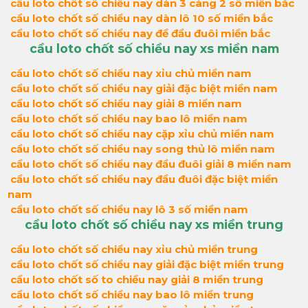
cầu loto chốt số chiều nay dàn 3 càng 2 số miền bắc
cầu loto chốt số chiều nay dàn lô 10 số miền bắc
cầu loto chốt số chiều nay đề đầu đuôi miền bắc
cầu loto chốt số chiều nay xs miền nam
cầu loto chốt số chiều nay xỉu chủ miền nam
cầu loto chốt số chiều nay giải đặc biệt miền nam
cầu loto chốt số chiều nay giải 8 miền nam
cầu loto chốt số chiều nay bao lô miền nam
cầu loto chốt số chiều nay cặp xỉu chủ miền nam
cầu loto chốt số chiều nay song thủ lô miền nam
cầu loto chốt số chiều nay đầu đuôi giải 8 miền nam
cầu loto chốt số chiều nay đầu đuôi đặc biệt miền
nam
cầu loto chốt số chiều nay lô 3 số miền nam
cầu loto chốt số chiều nay xs miền trung
cầu loto chốt số chiều nay xỉu chủ miền trung
cầu loto chốt số chiều nay giải đặc biệt miền trung
cầu loto chốt số to chiều nay giải 8 miền trung
cầu loto chốt số chiều nay bao lô miền trung