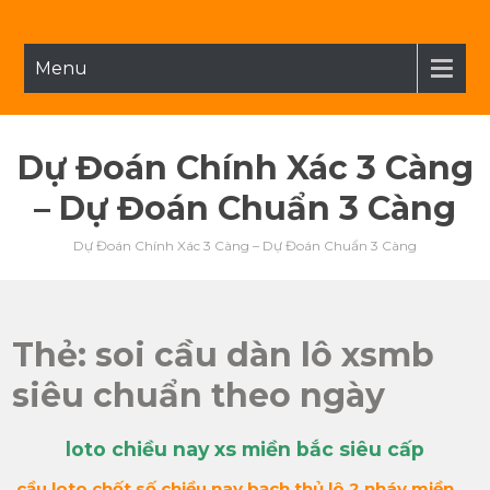
Skip
to
content
Menu
Dự Đoán Chính Xác 3 Càng
– Dự Đoán Chuẩn 3 Càng
Dự Đoán Chính Xác 3 Càng – Dự Đoán Chuẩn 3 Càng
Thẻ:
soi cầu dàn lô xsmb
siêu chuẩn theo ngày
loto chiều nay xs miền bắc siêu cấp
cầu loto chốt số chiều nay bạch thủ lô 2 nháy miền