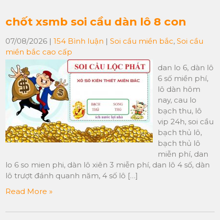
chốt xsmb soi cầu dàn lô 8 con
07/08/2026
|
154 Bình luận
|
Soi cầu miền bắc
,
Soi cầu
miền bắc cao cấp
dan lo 6, dàn lô
6 số miền phí,
lô dàn hôm
nay, cau lo
bạch thu, lô
vip 24h, soi cầu
bạch thủ lô,
bạch thủ lô
miễn phí, dan
lo 6 so mien phi, dàn lô xiên 3 miễn phí, dan lô 4 số, dàn
lô trượt đánh quanh năm, 4 số lô […]
Read More »