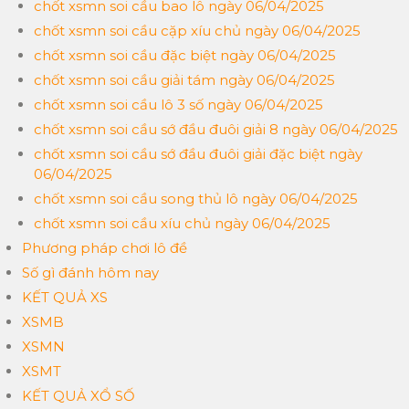
chốt xsmn soi cầu bao lô ngày 06/04/2025
chốt xsmn soi cầu cặp xíu chủ ngày 06/04/2025
chốt xsmn soi cầu đặc biệt ngày 06/04/2025
chốt xsmn soi cầu giải tám ngày 06/04/2025
chốt xsmn soi cầu lô 3 số ngày 06/04/2025
chốt xsmn soi cầu sớ đầu đuôi giải 8 ngày 06/04/2025
chốt xsmn soi cầu sớ đầu đuôi giải đặc biệt ngày
06/04/2025
chốt xsmn soi cầu song thủ lô ngày 06/04/2025
chốt xsmn soi cầu xíu chủ ngày 06/04/2025
Phương pháp chơi lô đề
Số gì đánh hôm nay
KẾT QUẢ XS
XSMB
XSMN
XSMT
KẾT QUẢ XỔ SỐ