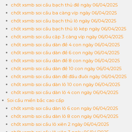
chốt xsmb soi cầu bạch thủ đề ngày 06/04/2025
chốt xsmb soi cầu ba càng víp ngày 06/04/2025
chốt xsmb soi cầu bạch thủ lô ngày 06/04/2025
chốt xsmb soi cầu bạch thủ lô kép ngày 06/04/2025
chốt xsmb soi cầu cặp 3 càng víp ngày 06/04/2025
chốt xsmb soi cầu dàn đề 4 con ngày 06/04/2025
chốt xsmb soi cầu dàn đề 6 con ngày 06/04/2025
chốt xsmb soi cầu dàn đề 8 con ngày 06/04/2025
chốt xsmb soi cầu dàn đề 10 con ngày 06/04/2025
chốt xsmb soi cầu dàn đề đầu đuôi ngày 06/04/2025
chốt xsmb soi cầu dàn lô 10 con ngày 06/04/2025
chốt xsmb soi cầu dàn lô 4 con ngày 06/04/2025
Soi cầu miền bắc cao cấp
chốt xsmb soi cầu dàn lô 6 con ngày 06/04/2025
chốt xsmb soi cầu dàn lô 8 con ngày 06/04/2025
chốt xsmb soi cầu lô xiên 2 ngày 06/04/2025