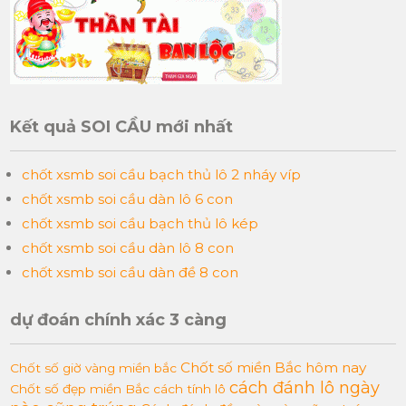
Kết quả SOI CẦU mới nhất
chốt xsmb soi cầu bạch thủ lô 2 nháy víp
chốt xsmb soi cầu dàn lô 6 con
chốt xsmb soi cầu bạch thủ lô kép
chốt xsmb soi cầu dàn lô 8 con
chốt xsmb soi cầu dàn đề 8 con
dự đoán chính xác 3 càng
Chốt số miền Bắc hôm nay
Chốt số giờ vàng miền bắc
cách đánh lô ngày
Chốt số đẹp miền Bắc
cách tính lô