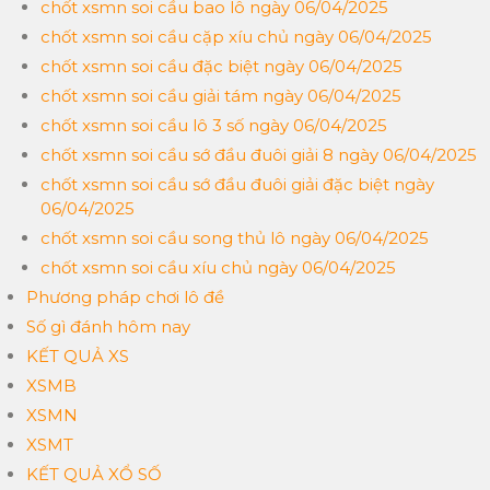
chốt xsmn soi cầu bao lô ngày 06/04/2025
chốt xsmn soi cầu cặp xíu chủ ngày 06/04/2025
chốt xsmn soi cầu đặc biệt ngày 06/04/2025
chốt xsmn soi cầu giải tám ngày 06/04/2025
chốt xsmn soi cầu lô 3 số ngày 06/04/2025
chốt xsmn soi cầu sớ đầu đuôi giải 8 ngày 06/04/2025
chốt xsmn soi cầu sớ đầu đuôi giải đặc biệt ngày
06/04/2025
chốt xsmn soi cầu song thủ lô ngày 06/04/2025
chốt xsmn soi cầu xíu chủ ngày 06/04/2025
Phương pháp chơi lô đề
Số gì đánh hôm nay
KẾT QUẢ XS
XSMB
XSMN
XSMT
KẾT QUẢ XỔ SỐ