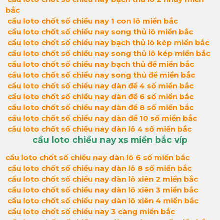
bắc
cầu loto chốt số chiều nay 1 con lô miền bắc
cầu loto chốt số chiều nay song thủ lô miền bắc
cầu loto chốt số chiều nay bạch thủ lô kép miền bắc
cầu loto chốt số chiều nay song thủ lô kép miền bắc
cầu loto chốt số chiều nay bạch thủ đề miền bắc
cầu loto chốt số chiều nay song thủ đề miền bắc
cầu loto chốt số chiều nay dàn đề 4 số miền bắc
cầu loto chốt số chiều nay dàn đề 6 số miền bắc
cầu loto chốt số chiều nay dàn đề 8 số miền bắc
cầu loto chốt số chiều nay dàn đề 10 số miền bắc
cầu loto chốt số chiều nay dàn lô 4 số miền bắc
cầu loto chiều nay xs miền bắc víp
cầu loto chốt số chiều nay dàn lô 6 số miền bắc
cầu loto chốt số chiều nay dàn lô 8 số miền bắc
cầu loto chốt số chiều nay dàn lô xiên 2 miền bắc
cầu loto chốt số chiều nay dàn lô xiên 3 miền bắc
cầu loto chốt số chiều nay dàn lô xiên 4 miền bắc
cầu loto chốt số chiều nay 3 càng miền bắc