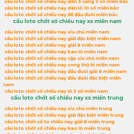
cầu loto chốt số chiều nay dàn 3 càng 2 số miền bắc
cầu loto chốt số chiều nay dàn lô 10 số miền bắc
cầu loto chốt số chiều nay đề đầu đuôi miền bắc
cầu loto chốt số chiều nay xs miền nam
cầu loto chốt số chiều nay xỉu chủ miền nam
cầu loto chốt số chiều nay giải đặc biệt miền nam
cầu loto chốt số chiều nay giải 8 miền nam
cầu loto chốt số chiều nay bao lô miền nam
cầu loto chốt số chiều nay cặp xỉu chủ miền nam
cầu loto chốt số chiều nay song thủ lô miền nam
cầu loto chốt số chiều nay đầu đuôi giải 8 miền nam
cầu loto chốt số chiều nay đầu đuôi đặc biệt miền
nam
cầu loto chốt số chiều nay lô 3 số miền nam
cầu loto chốt số chiều nay xs miền trung
cầu loto chốt số chiều nay xỉu chủ miền trung
cầu loto chốt số chiều nay giải đặc biệt miền trung
cầu loto chốt số to chiều nay giải 8 miền trung
cầu loto chốt số chiều nay bao lô miền trung