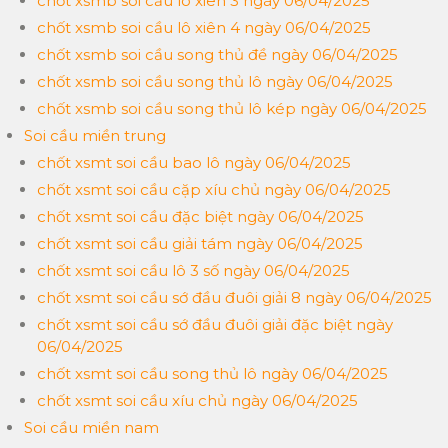
chốt xsmb soi cầu lô xiên 3 ngày 06/04/2025
chốt xsmb soi cầu lô xiên 4 ngày 06/04/2025
chốt xsmb soi cầu song thủ đề ngày 06/04/2025
chốt xsmb soi cầu song thủ lô ngày 06/04/2025
chốt xsmb soi cầu song thủ lô kép ngày 06/04/2025
Soi cầu miền trung
chốt xsmt soi cầu bao lô ngày 06/04/2025
chốt xsmt soi cầu cặp xíu chủ ngày 06/04/2025
chốt xsmt soi cầu đặc biệt ngày 06/04/2025
chốt xsmt soi cầu giải tám ngày 06/04/2025
chốt xsmt soi cầu lô 3 số ngày 06/04/2025
chốt xsmt soi cầu sớ đầu đuôi giải 8 ngày 06/04/2025
chốt xsmt soi cầu sớ đầu đuôi giải đặc biệt ngày
06/04/2025
chốt xsmt soi cầu song thủ lô ngày 06/04/2025
chốt xsmt soi cầu xíu chủ ngày 06/04/2025
Soi cầu miền nam