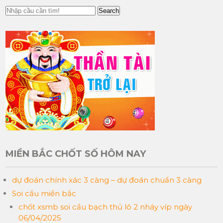
Search
MIỀN BẮC CHỐT SỐ HÔM NAY
dự đoán chính xác 3 càng – dự đoán chuẩn 3 càng
Soi cầu miền bắc
chốt xsmb soi cầu bạch thủ lô 2 nháy víp ngày
06/04/2025