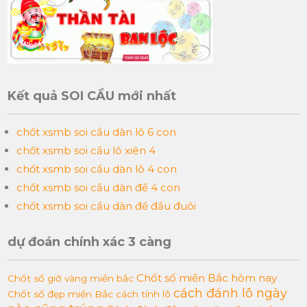
Kết quả SOI CẦU mới nhất
chốt xsmb soi cầu dàn lô 6 con
chốt xsmb soi cầu lô xiên 4
chốt xsmb soi cầu dàn lô 4 con
chốt xsmb soi cầu dàn đề 4 con
chốt xsmb soi cầu dàn đề đầu đuôi
dự đoán chính xác 3 càng
Chốt số miền Bắc hôm nay
Chốt số giờ vàng miền bắc
cách đánh lô ngày
Chốt số đẹp miền Bắc
cách tính lô