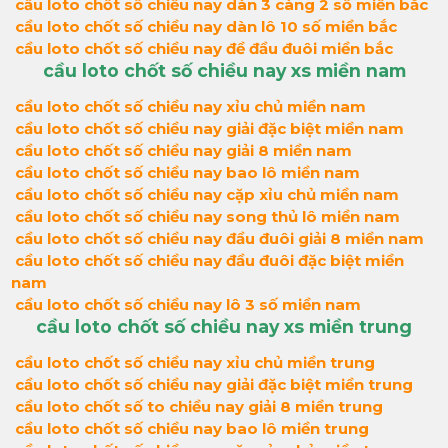
cầu loto chốt số chiều nay dàn 3 càng 2 số miền bắc
cầu loto chốt số chiều nay dàn lô 10 số miền bắc
cầu loto chốt số chiều nay đề đầu đuôi miền bắc
cầu loto chốt số chiều nay xs miền nam
cầu loto chốt số chiều nay xỉu chủ miền nam
cầu loto chốt số chiều nay giải đặc biệt miền nam
cầu loto chốt số chiều nay giải 8 miền nam
cầu loto chốt số chiều nay bao lô miền nam
cầu loto chốt số chiều nay cặp xỉu chủ miền nam
cầu loto chốt số chiều nay song thủ lô miền nam
cầu loto chốt số chiều nay đầu đuôi giải 8 miền nam
cầu loto chốt số chiều nay đầu đuôi đặc biệt miền
nam
cầu loto chốt số chiều nay lô 3 số miền nam
cầu loto chốt số chiều nay xs miền trung
cầu loto chốt số chiều nay xỉu chủ miền trung
cầu loto chốt số chiều nay giải đặc biệt miền trung
cầu loto chốt số to chiều nay giải 8 miền trung
cầu loto chốt số chiều nay bao lô miền trung