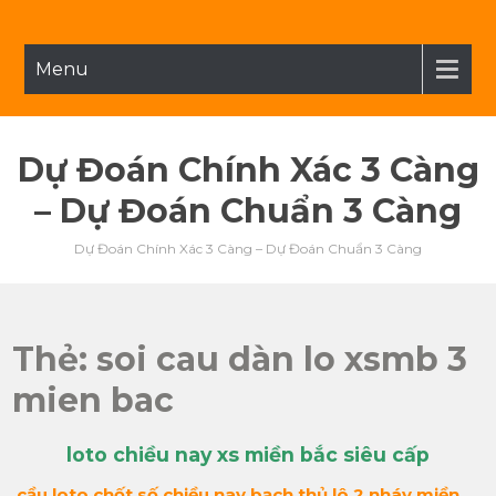
Skip
to
content
Menu
Dự Đoán Chính Xác 3 Càng
– Dự Đoán Chuẩn 3 Càng
Dự Đoán Chính Xác 3 Càng – Dự Đoán Chuẩn 3 Càng
Thẻ:
soi cau dàn lo xsmb 3
mien bac
loto chiều nay xs miền bắc siêu cấp
cầu loto chốt số chiều nay bạch thủ lô 2 nháy miền