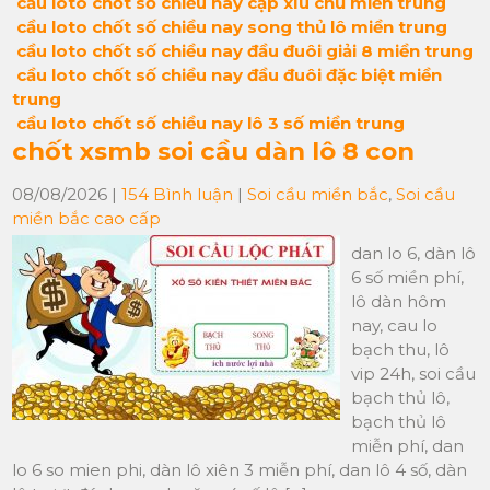
cầu loto chốt số chiều nay cặp xỉu chủ miền trung
cầu loto chốt số chiều nay song thủ lô miền trung
cầu loto chốt số chiều nay đầu đuôi giải 8 miền trung
cầu loto chốt số chiều nay đầu đuôi đặc biệt miền
trung
cầu loto chốt số chiều nay lô 3 số miền trung
chốt xsmb soi cầu dàn lô 8 con
08/08/2026
|
154 Bình luận
|
Soi cầu miền bắc
,
Soi cầu
miền bắc cao cấp
dan lo 6, dàn lô
6 số miền phí,
lô dàn hôm
nay, cau lo
bạch thu, lô
vip 24h, soi cầu
bạch thủ lô,
bạch thủ lô
miễn phí, dan
lo 6 so mien phi, dàn lô xiên 3 miễn phí, dan lô 4 số, dàn