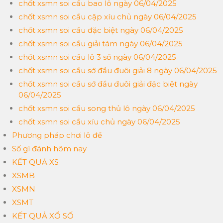
chốt xsmn soi cầu bao lô ngày 06/04/2025
chốt xsmn soi cầu cặp xíu chủ ngày 06/04/2025
chốt xsmn soi cầu đặc biệt ngày 06/04/2025
chốt xsmn soi cầu giải tám ngày 06/04/2025
chốt xsmn soi cầu lô 3 số ngày 06/04/2025
chốt xsmn soi cầu sớ đầu đuôi giải 8 ngày 06/04/2025
chốt xsmn soi cầu sớ đầu đuôi giải đặc biệt ngày
06/04/2025
chốt xsmn soi cầu song thủ lô ngày 06/04/2025
chốt xsmn soi cầu xíu chủ ngày 06/04/2025
Phương pháp chơi lô đề
Số gì đánh hôm nay
KẾT QUẢ XS
XSMB
XSMN
XSMT
KẾT QUẢ XỔ SỐ