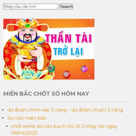
Search
MIỀN BẮC CHỐT SỐ HÔM NAY
dự đoán chính xác 3 càng – dự đoán chuẩn 3 càng
Soi cầu miền bắc
chốt xsmb soi cầu bạch thủ lô 2 nháy víp ngày
06/04/2025