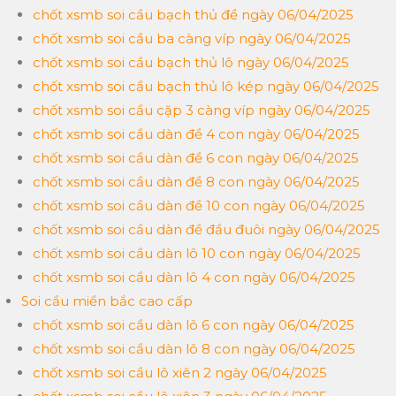
chốt xsmb soi cầu bạch thủ đề ngày 06/04/2025
chốt xsmb soi cầu ba càng víp ngày 06/04/2025
chốt xsmb soi cầu bạch thủ lô ngày 06/04/2025
chốt xsmb soi cầu bạch thủ lô kép ngày 06/04/2025
chốt xsmb soi cầu cặp 3 càng víp ngày 06/04/2025
chốt xsmb soi cầu dàn đề 4 con ngày 06/04/2025
chốt xsmb soi cầu dàn đề 6 con ngày 06/04/2025
chốt xsmb soi cầu dàn đề 8 con ngày 06/04/2025
chốt xsmb soi cầu dàn đề 10 con ngày 06/04/2025
chốt xsmb soi cầu dàn đề đầu đuôi ngày 06/04/2025
chốt xsmb soi cầu dàn lô 10 con ngày 06/04/2025
chốt xsmb soi cầu dàn lô 4 con ngày 06/04/2025
Soi cầu miền bắc cao cấp
chốt xsmb soi cầu dàn lô 6 con ngày 06/04/2025
chốt xsmb soi cầu dàn lô 8 con ngày 06/04/2025
chốt xsmb soi cầu lô xiên 2 ngày 06/04/2025