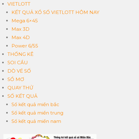
VIETLOTT
KẾT QUẢ XỔ SỐ VIETLOTT HÔM NAY
Mega 6×45
Max 3D
Max 4D
Power 6/55
THỐNG KÊ
SOI CẦU
DÒ VÉ SỐ
SỔ MƠ
QUAY THỬ
SỐ KẾT QUẢ
Số kết quả miền bắc
Số kết quả miền trung
Số kết quả miền nam