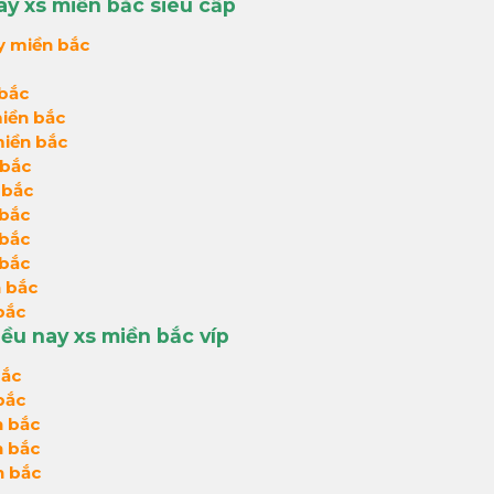
ay xs miền bắc siêu cấp
áy miền bắc
 bắc
miền bắc
miền bắc
 bắc
 bắc
 bắc
 bắc
 bắc
n bắc
bắc
iều nay xs miền bắc víp
bắc
bắc
n bắc
n bắc
n bắc