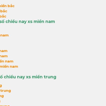
miền bắc
 bắc
 bắc
 số chiều nay xs miền nam
n nam
 nam
 nam
miền nam
t miền nam
số chiều nay xs miền trung
g
 trung
ung
g