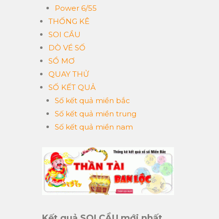
Power 6/55
THỐNG KÊ
SOI CẦU
DÒ VÉ SỐ
SỔ MƠ
QUAY THỬ
SỐ KẾT QUẢ
Số kết quả miền bắc
Số kết quả miền trung
Số kết quả miền nam
Kết quả SOI CẦU mới nhất