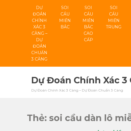
Skip
DỰ
SOI
SOI
SOI
to
ĐOÁN
CẦU
CẦU
CẦU
content
CHÍNH
MIỀN
MIỀN
MIỀN
XÁC 3
BẮC
BẮC
TRUNG
CÀNG –
CAO
DỰ
CẤP
ĐOÁN
CHUẨN
3 CÀNG
Dự Đoán Chính Xác 3
Dự Đoán Chính Xác 3 Càng – Dự Đoán Chuẩn 3 Càng
Thẻ:
soi cầu dàn lô mi