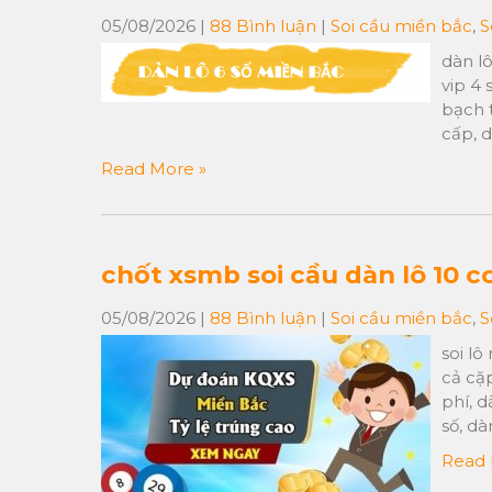
05/08/2026
|
88 Bình luận
|
Soi cầu miền bắc
,
S
dàn lô
vip 4 
bạch t
cấp, d
Read More »
chốt xsmb soi cầu dàn lô 10 c
05/08/2026
|
88 Bình luận
|
Soi cầu miền bắc
,
S
soi lô
cả cặp
phí, d
số, dà
Read 