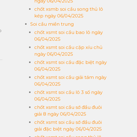
ngày 06/04/2025
chốt xsmb soi cầu song thủ lô
kép ngày 06/04/2025
Soi cầu miền trung
o
chốt xsmt soi cầu bao lô ngày
06/04/2025
chốt xsmt soi cầu cặp xíu chủ
ngày 06/04/2025
chốt xsmt soi cầu đặc biệt ngày
06/04/2025
chốt xsmt soi cầu giải tám ngày
06/04/2025
chốt xsmt soi cầu lô 3 số ngày
06/04/2025
chốt xsmt soi cầu sớ đầu đuôi
giải 8 ngày 06/04/2025
chốt xsmt soi cầu sớ đầu đuôi
giải đặc biệt ngày 06/04/2025