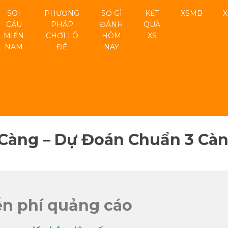
SOI
PHƯƠNG
SỐ GÌ
KẾT
XSMB
CẦU
PHÁP
ĐÁNH
QUẢ
MIỀN
CHƠI LÔ
HÔM
XS
NAM
ĐỀ
NAY
 Càng – Dự Đoán Chuẩn 3 Cà
ễn phí quảng cáo