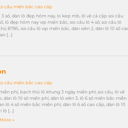
oi cầu miền bắc cao cấp
 3 số, dàn lô đẹp hôm nay, lo kep mb, lô về cả cặp soi cầu
số, lô đẹp hôm nay vip miền bắc, soi cầu lô 4 số, soi cầu lô
hủ 8785, soi cầu lô vip miền bắc, dàn xiên 2, dàn lô 10 số ca
an […]
on
oi cầu miền bắc cao cấp
 miễn phí, bạch thủ lô khung 3 ngày miễn phí, soi cầu, lô về
, dàn lô 10 số miền phí, dàn lô xiên 3, lô 6 số miền bắc miễn
àn lô 4 số miền bắc miễn phí, dàn lô 6 số cao cấp, dàn lô 10
n lô […]
More »