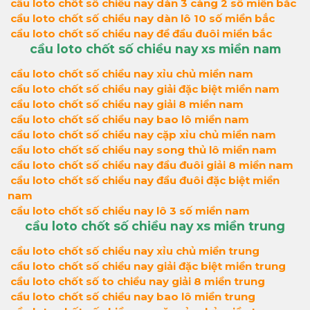
cầu loto chốt số chiều nay dàn 3 càng 2 số miền bắc
cầu loto chốt số chiều nay dàn lô 10 số miền bắc
cầu loto chốt số chiều nay đề đầu đuôi miền bắc
cầu loto chốt số chiều nay xs miền nam
cầu loto chốt số chiều nay xỉu chủ miền nam
cầu loto chốt số chiều nay giải đặc biệt miền nam
cầu loto chốt số chiều nay giải 8 miền nam
cầu loto chốt số chiều nay bao lô miền nam
cầu loto chốt số chiều nay cặp xỉu chủ miền nam
cầu loto chốt số chiều nay song thủ lô miền nam
cầu loto chốt số chiều nay đầu đuôi giải 8 miền nam
cầu loto chốt số chiều nay đầu đuôi đặc biệt miền
nam
cầu loto chốt số chiều nay lô 3 số miền nam
cầu loto chốt số chiều nay xs miền trung
cầu loto chốt số chiều nay xỉu chủ miền trung
cầu loto chốt số chiều nay giải đặc biệt miền trung
cầu loto chốt số to chiều nay giải 8 miền trung
cầu loto chốt số chiều nay bao lô miền trung