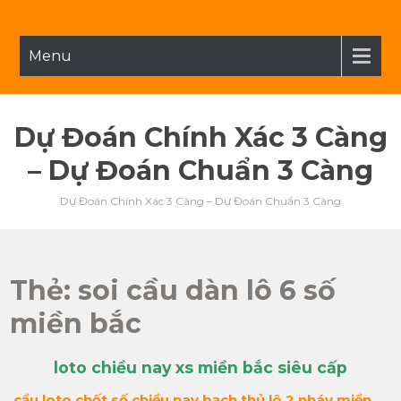
Skip
to
content
Menu
Dự Đoán Chính Xác 3 Càng
– Dự Đoán Chuẩn 3 Càng
Dự Đoán Chính Xác 3 Càng – Dự Đoán Chuẩn 3 Càng
Thẻ:
soi cầu dàn lô 6 số
miền bắc
loto chiều nay xs miền bắc siêu cấp
cầu loto chốt số chiều nay bạch thủ lô 2 nháy miền