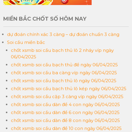
MIỀN BẮC CHỐT SỐ HÔM NAY
dự đoán chính xác 3 càng – dự đoán chuẩn 3 càng
Soi cầu miền bắc
chốt xsmb soi cầu bạch thủ lô 2 nháy víp ngày
06/04/2025
chốt xsmb soi cầu bạch thủ đề ngày 06/04/2025
chốt xsmb soi cầu ba càng víp ngày 06/04/2025
chốt xsmb soi cầu bạch thủ lô ngày 06/04/2025
chốt xsmb soi cầu bạch thủ lô kép ngày 06/04/2025
chốt xsmb soi cầu cặp 3 càng víp ngày 06/04/2025
chốt xsmb soi cầu dàn đề 4 con ngày 06/04/2025
chốt xsmb soi cầu dàn đề 6 con ngày 06/04/2025
chốt xsmb soi cầu dàn đề 8 con ngày 06/04/2025
chốt xsmb soi cầu dàn đề 10 con ngày 06/04/2025