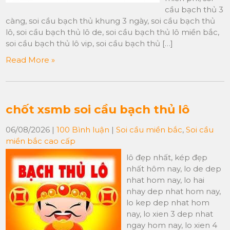
cầu bạch thủ 3
càng, soi cầu bạch thủ khung 3 ngày, soi cầu bạch thủ
lô, soi cầu bạch thủ lô de, soi cầu bạch thủ lô miền bắc,
soi cầu bạch thủ lô vip, soi cầu bạch thủ […]
Read More »
chốt xsmb soi cầu bạch thủ lô
06/08/2026
|
100 Bình luận
|
Soi cầu miền bắc
,
Soi cầu
miền bắc cao cấp
lô đẹp nhất, kép đẹp
nhất hôm nay, lo de dep
nhat hom nay, lo hai
nhay dep nhat hom nay,
lo kep dep nhat hom
nay, lo xien 3 dep nhat
ngay hom nay, lo xien 4