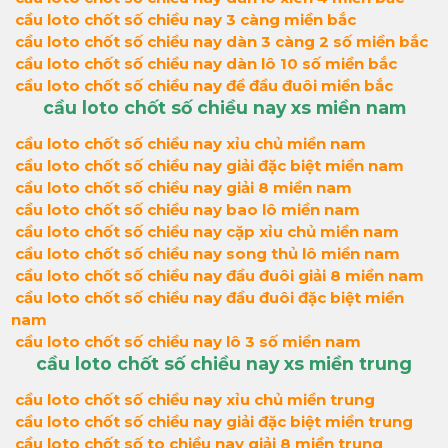
cầu loto chốt số chiều nay 3 càng miền bắc
cầu loto chốt số chiều nay dàn 3 càng 2 số miền bắc
cầu loto chốt số chiều nay dàn lô 10 số miền bắc
cầu loto chốt số chiều nay đề đầu đuôi miền bắc
cầu loto chốt số chiều nay xs miền nam
cầu loto chốt số chiều nay xỉu chủ miền nam
cầu loto chốt số chiều nay giải đặc biệt miền nam
cầu loto chốt số chiều nay giải 8 miền nam
cầu loto chốt số chiều nay bao lô miền nam
cầu loto chốt số chiều nay cặp xỉu chủ miền nam
cầu loto chốt số chiều nay song thủ lô miền nam
cầu loto chốt số chiều nay đầu đuôi giải 8 miền nam
cầu loto chốt số chiều nay đầu đuôi đặc biệt miền
nam
cầu loto chốt số chiều nay lô 3 số miền nam
cầu loto chốt số chiều nay xs miền trung
cầu loto chốt số chiều nay xỉu chủ miền trung
cầu loto chốt số chiều nay giải đặc biệt miền trung
cầu loto chốt số to chiều nay giải 8 miền trung