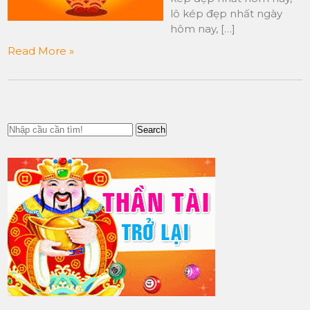
lô kép đẹp nhất ngày
hôm nay, […]
Read More »
Search