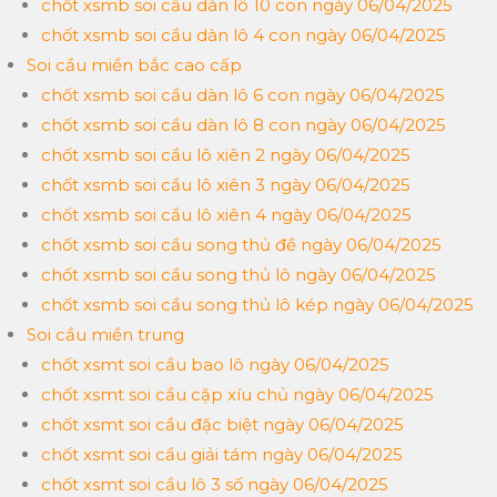
chốt xsmb soi cầu dàn lô 10 con ngày 06/04/2025
chốt xsmb soi cầu dàn lô 4 con ngày 06/04/2025
Soi cầu miền bắc cao cấp
chốt xsmb soi cầu dàn lô 6 con ngày 06/04/2025
chốt xsmb soi cầu dàn lô 8 con ngày 06/04/2025
chốt xsmb soi cầu lô xiên 2 ngày 06/04/2025
chốt xsmb soi cầu lô xiên 3 ngày 06/04/2025
chốt xsmb soi cầu lô xiên 4 ngày 06/04/2025
chốt xsmb soi cầu song thủ đề ngày 06/04/2025
chốt xsmb soi cầu song thủ lô ngày 06/04/2025
chốt xsmb soi cầu song thủ lô kép ngày 06/04/2025
Soi cầu miền trung
chốt xsmt soi cầu bao lô ngày 06/04/2025
chốt xsmt soi cầu cặp xíu chủ ngày 06/04/2025
chốt xsmt soi cầu đặc biệt ngày 06/04/2025
chốt xsmt soi cầu giải tám ngày 06/04/2025
chốt xsmt soi cầu lô 3 số ngày 06/04/2025