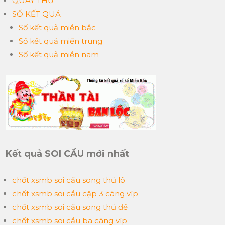
QUAY THỬ
SỐ KẾT QUẢ
Số kết quả miền bắc
Số kết quả miền trung
Số kết quả miền nam
Kết quả SOI CẦU mới nhất
chốt xsmb soi cầu song thủ lô
chốt xsmb soi cầu cặp 3 càng víp
chốt xsmb soi cầu song thủ đề
chốt xsmb soi cầu ba càng víp