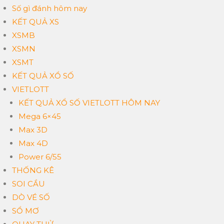
Số gì đánh hôm nay
KẾT QUẢ XS
XSMB
XSMN
XSMT
KẾT QUẢ XỔ SỐ
VIETLOTT
KẾT QUẢ XỔ SỐ VIETLOTT HÔM NAY
Mega 6×45
Max 3D
Max 4D
Power 6/55
THỐNG KÊ
SOI CẦU
DÒ VÉ SỐ
SỔ MƠ