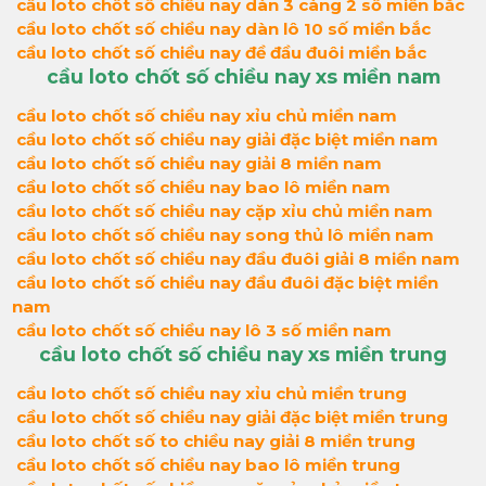
cầu loto chốt số chiều nay dàn 3 càng 2 số miền bắc
cầu loto chốt số chiều nay dàn lô 10 số miền bắc
cầu loto chốt số chiều nay đề đầu đuôi miền bắc
cầu loto chốt số chiều nay xs miền nam
cầu loto chốt số chiều nay xỉu chủ miền nam
cầu loto chốt số chiều nay giải đặc biệt miền nam
cầu loto chốt số chiều nay giải 8 miền nam
cầu loto chốt số chiều nay bao lô miền nam
cầu loto chốt số chiều nay cặp xỉu chủ miền nam
cầu loto chốt số chiều nay song thủ lô miền nam
cầu loto chốt số chiều nay đầu đuôi giải 8 miền nam
cầu loto chốt số chiều nay đầu đuôi đặc biệt miền
nam
cầu loto chốt số chiều nay lô 3 số miền nam
cầu loto chốt số chiều nay xs miền trung
cầu loto chốt số chiều nay xỉu chủ miền trung
cầu loto chốt số chiều nay giải đặc biệt miền trung
cầu loto chốt số to chiều nay giải 8 miền trung
cầu loto chốt số chiều nay bao lô miền trung