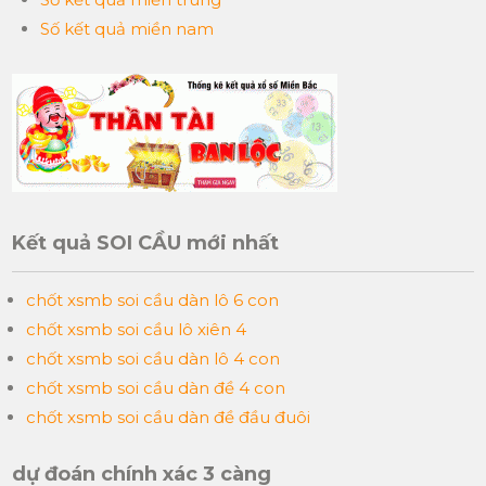
Số kết quả miền nam
Kết quả SOI CẦU mới nhất
chốt xsmb soi cầu dàn lô 6 con
chốt xsmb soi cầu lô xiên 4
chốt xsmb soi cầu dàn lô 4 con
chốt xsmb soi cầu dàn đề 4 con
chốt xsmb soi cầu dàn đề đầu đuôi
dự đoán chính xác 3 càng