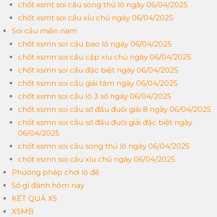
chốt xsmt soi cầu song thủ lô ngày 06/04/2025
chốt xsmt soi cầu xíu chủ ngày 06/04/2025
Soi cầu miền nam
chốt xsmn soi cầu bao lô ngày 06/04/2025
chốt xsmn soi cầu cặp xíu chủ ngày 06/04/2025
chốt xsmn soi cầu đặc biệt ngày 06/04/2025
chốt xsmn soi cầu giải tám ngày 06/04/2025
chốt xsmn soi cầu lô 3 số ngày 06/04/2025
chốt xsmn soi cầu sớ đầu đuôi giải 8 ngày 06/04/2025
chốt xsmn soi cầu sớ đầu đuôi giải đặc biệt ngày
06/04/2025
chốt xsmn soi cầu song thủ lô ngày 06/04/2025
chốt xsmn soi cầu xíu chủ ngày 06/04/2025
Phương pháp chơi lô đề
Số gì đánh hôm nay
KẾT QUẢ XS
XSMB