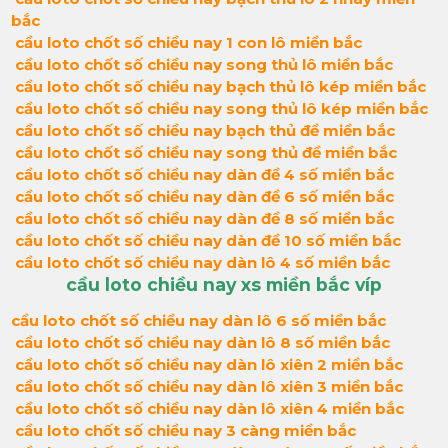
bắc
cầu loto chốt số chiều nay 1 con lô miền bắc
cầu loto chốt số chiều nay song thủ lô miền bắc
cầu loto chốt số chiều nay bạch thủ lô kép miền bắc
cầu loto chốt số chiều nay song thủ lô kép miền bắc
cầu loto chốt số chiều nay bạch thủ đề miền bắc
cầu loto chốt số chiều nay song thủ đề miền bắc
cầu loto chốt số chiều nay dàn đề 4 số miền bắc
cầu loto chốt số chiều nay dàn đề 6 số miền bắc
cầu loto chốt số chiều nay dàn đề 8 số miền bắc
cầu loto chốt số chiều nay dàn đề 10 số miền bắc
cầu loto chốt số chiều nay dàn lô 4 số miền bắc
cầu loto chiều nay xs miền bắc víp
cầu loto chốt số chiều nay dàn lô 6 số miền bắc
cầu loto chốt số chiều nay dàn lô 8 số miền bắc
cầu loto chốt số chiều nay dàn lô xiên 2 miền bắc
cầu loto chốt số chiều nay dàn lô xiên 3 miền bắc
cầu loto chốt số chiều nay dàn lô xiên 4 miền bắc
cầu loto chốt số chiều nay 3 càng miền bắc