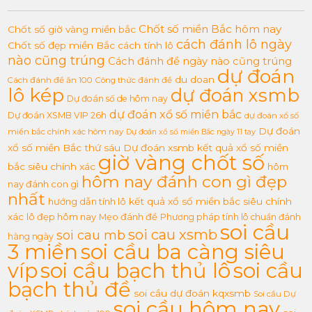
Chốt số miền Bắc hôm nay
Chốt số giờ vàng miền bắc
cách đánh lô ngày
Chốt số đẹp miền Bắc
cách tính lô
nào cũng trúng
Cách đánh đề ngày nào cũng trúng
dự đoán
du doan
Cách đánh đề ăn 100
Công thức đánh đề
lô kép
dự đoán xsmb
Dự đoán số de hôm nay
dự đoán xổ số miền bắc
Dự đoán XSMB VIP 26h
dự đoán xổ số
Dự đoán
miền bắc chính xác hôm nay
Dự đoán xổ số miền Bắc ngày 11 tay
xổ số miền Bắc thứ sáu Dự đoán xsmb kết quả xổ số miền
giờ vàng chốt số
bắc siêu chính xác
hôm
hôm nay đánh con gì đẹp
nay đánh con gì
nhất
hướng dẫn tính lô
kết quả xổ số miền bắc siêu chính
xác
lô đẹp hôm nay
Mẹo đánh đề
Phương pháp tính lô chuẩn đánh
soi cầu
soi cau xsmb
soi cau mb
hàng ngày
3 miền
soi cầu ba càng siêu
víp
soi cầu bạch thủ lô
soi cầu
bạch thủ đề
soi cầu dự đoán kqxsmb
Soi cầu Dự
soi cầu hôm nay