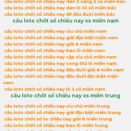
cầu loto chốt số chiều nay dàn 3 càng 2 số miền bắc
cầu loto chốt số chiều nay dàn lô 10 số miền bắc
cầu loto chốt số chiều nay đề đầu đuôi miền bắc
cầu loto chốt số chiều nay xs miền nam
cầu loto chốt số chiều nay xỉu chủ miền nam
cầu loto chốt số chiều nay giải đặc biệt miền nam
cầu loto chốt số chiều nay giải 8 miền nam
cầu loto chốt số chiều nay bao lô miền nam
cầu loto chốt số chiều nay cặp xỉu chủ miền nam
cầu loto chốt số chiều nay song thủ lô miền nam
cầu loto chốt số chiều nay đầu đuôi giải 8 miền nam
cầu loto chốt số chiều nay đầu đuôi đặc biệt miền
nam
cầu loto chốt số chiều nay lô 3 số miền nam
cầu loto chốt số chiều nay xs miền trung
cầu loto chốt số chiều nay xỉu chủ miền trung
cầu loto chốt số chiều nay giải đặc biệt miền trung
cầu loto chốt số to chiều nay giải 8 miền trung
cầu loto chốt số chiều nay bao lô miền trung