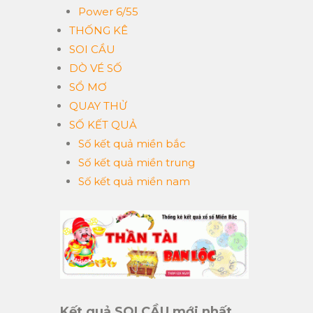
Power 6/55
THỐNG KÊ
SOI CẦU
DÒ VÉ SỐ
SỔ MƠ
QUAY THỬ
SỐ KẾT QUẢ
Số kết quả miền bắc
Số kết quả miền trung
Số kết quả miền nam
Kết quả SOI CẦU mới nhất