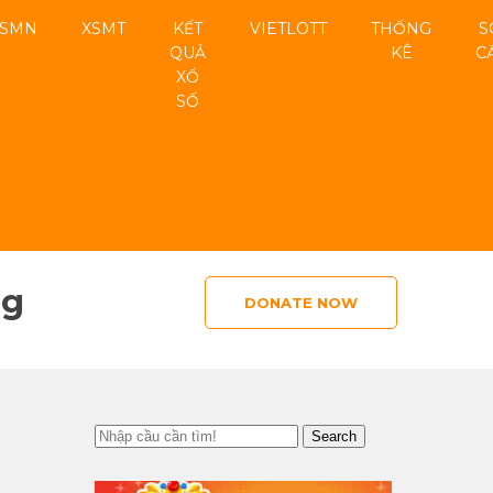
XSMN
XSMT
KẾT
VIETLOTT
THỐNG
S
QUẢ
KÊ
C
XỔ
SỐ
ng
DONATE NOW
Search