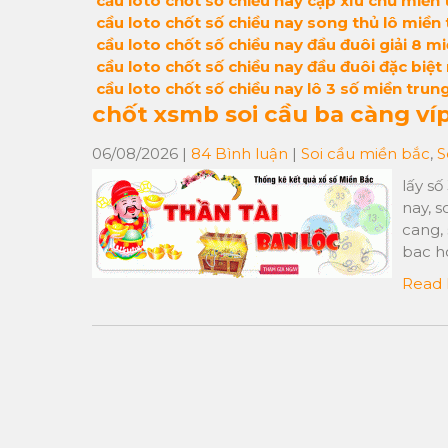
cầu loto chốt số chiều nay cặp xỉu chủ miền
cầu loto chốt số chiều nay song thủ lô miền
cầu loto chốt số chiều nay đầu đuôi giải 8 m
cầu loto chốt số chiều nay đầu đuôi đặc biệt
cầu loto chốt số chiều nay lô 3 số miền trun
chốt xsmb soi cầu ba càng ví
06/08/2026
|
84 Bình luận
|
Soi cầu miền bắc
,
S
lấy số
nay, s
cang, 
bac ho
Read 