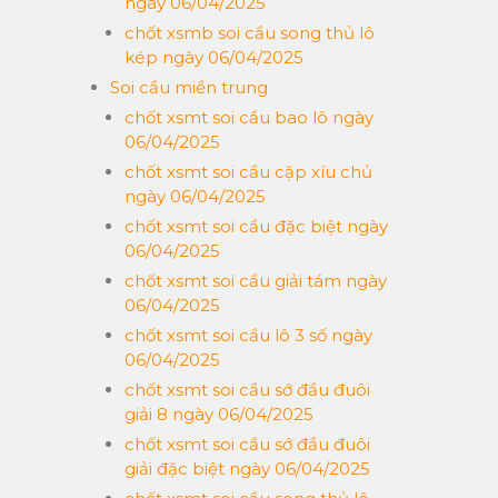
ngày 06/04/2025
chốt xsmb soi cầu song thủ lô
kép ngày 06/04/2025
Soi cầu miền trung
chốt xsmt soi cầu bao lô ngày
06/04/2025
chốt xsmt soi cầu cặp xíu chủ
ngày 06/04/2025
chốt xsmt soi cầu đặc biệt ngày
06/04/2025
chốt xsmt soi cầu giải tám ngày
06/04/2025
chốt xsmt soi cầu lô 3 số ngày
06/04/2025
chốt xsmt soi cầu sớ đầu đuôi
giải 8 ngày 06/04/2025
chốt xsmt soi cầu sớ đầu đuôi
giải đặc biệt ngày 06/04/2025