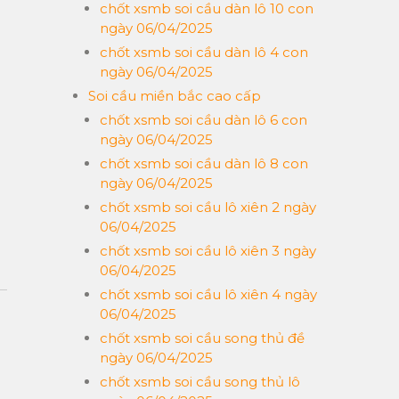
chốt xsmb soi cầu dàn lô 10 con
ngày 06/04/2025
chốt xsmb soi cầu dàn lô 4 con
ngày 06/04/2025
Soi cầu miền bắc cao cấp
chốt xsmb soi cầu dàn lô 6 con
ngày 06/04/2025
chốt xsmb soi cầu dàn lô 8 con
ngày 06/04/2025
chốt xsmb soi cầu lô xiên 2 ngày
06/04/2025
chốt xsmb soi cầu lô xiên 3 ngày
06/04/2025
chốt xsmb soi cầu lô xiên 4 ngày
06/04/2025
chốt xsmb soi cầu song thủ đề
ngày 06/04/2025
chốt xsmb soi cầu song thủ lô