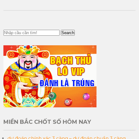
Search
MIỀN BẮC CHỐT SỐ HÔM NAY
dự đoán chính xác 3 càng – dự đoán chuẩn 3 càng