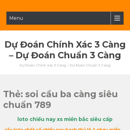
Skip
to
content
Menu
Dự Đoán Chính Xác 3 Càng
– Dự Đoán Chuẩn 3 Càng
Dự Đoán Chính Xác 3 Càng – Dự Đoán Chuẩn 3 Càng
Thẻ:
soi cầu ba càng siêu
chuẩn 789
loto chiều nay xs miền bắc siêu cấp
cầu loto chốt số chiều nay bạch thủ lô 2 nháy miền