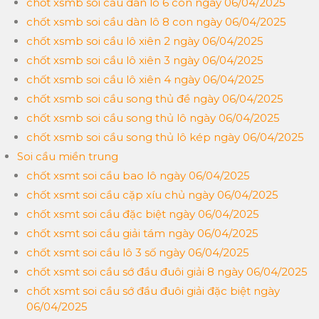
chốt xsmb soi cầu dàn lô 6 con ngày 06/04/2025
chốt xsmb soi cầu dàn lô 8 con ngày 06/04/2025
chốt xsmb soi cầu lô xiên 2 ngày 06/04/2025
chốt xsmb soi cầu lô xiên 3 ngày 06/04/2025
chốt xsmb soi cầu lô xiên 4 ngày 06/04/2025
chốt xsmb soi cầu song thủ đề ngày 06/04/2025
chốt xsmb soi cầu song thủ lô ngày 06/04/2025
chốt xsmb soi cầu song thủ lô kép ngày 06/04/2025
Soi cầu miền trung
chốt xsmt soi cầu bao lô ngày 06/04/2025
chốt xsmt soi cầu cặp xíu chủ ngày 06/04/2025
chốt xsmt soi cầu đặc biệt ngày 06/04/2025
chốt xsmt soi cầu giải tám ngày 06/04/2025
chốt xsmt soi cầu lô 3 số ngày 06/04/2025
chốt xsmt soi cầu sớ đầu đuôi giải 8 ngày 06/04/2025
chốt xsmt soi cầu sớ đầu đuôi giải đặc biệt ngày
06/04/2025