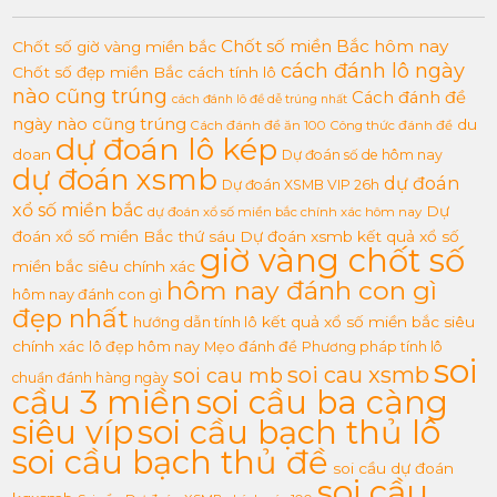
Chốt số miền Bắc hôm nay
Chốt số giờ vàng miền bắc
cách đánh lô ngày
Chốt số đẹp miền Bắc
cách tính lô
nào cũng trúng
Cách đánh đề
cách đánh lô đề dễ trúng nhất
ngày nào cũng trúng
du
Cách đánh đề ăn 100
Công thức đánh đề
dự đoán lô kép
doan
Dự đoán số de hôm nay
dự đoán xsmb
dự đoán
Dự đoán XSMB VIP 26h
xổ số miền bắc
Dự
dự đoán xổ số miền bắc chính xác hôm nay
đoán xổ số miền Bắc thứ sáu Dự đoán xsmb kết quả xổ số
giờ vàng chốt số
miền bắc siêu chính xác
hôm nay đánh con gì
hôm nay đánh con gì
đẹp nhất
hướng dẫn tính lô
kết quả xổ số miền bắc siêu
chính xác
lô đẹp hôm nay
Mẹo đánh đề
Phương pháp tính lô
soi
soi cau xsmb
soi cau mb
chuẩn đánh hàng ngày
cầu 3 miền
soi cầu ba càng
siêu víp
soi cầu bạch thủ lô
soi cầu bạch thủ đề
soi cầu dự đoán
soi cầu