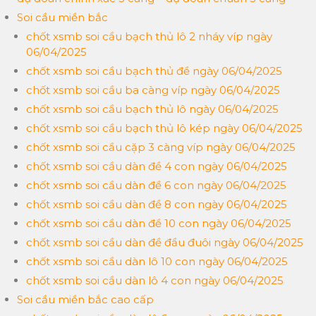
Soi cầu miền bắc
chốt xsmb soi cầu bạch thủ lô 2 nháy víp ngày
06/04/2025
chốt xsmb soi cầu bạch thủ đề ngày 06/04/2025
chốt xsmb soi cầu ba càng víp ngày 06/04/2025
chốt xsmb soi cầu bạch thủ lô ngày 06/04/2025
chốt xsmb soi cầu bạch thủ lô kép ngày 06/04/2025
chốt xsmb soi cầu cặp 3 càng víp ngày 06/04/2025
chốt xsmb soi cầu dàn đề 4 con ngày 06/04/2025
chốt xsmb soi cầu dàn đề 6 con ngày 06/04/2025
chốt xsmb soi cầu dàn đề 8 con ngày 06/04/2025
chốt xsmb soi cầu dàn đề 10 con ngày 06/04/2025
chốt xsmb soi cầu dàn đề đầu đuôi ngày 06/04/2025
chốt xsmb soi cầu dàn lô 10 con ngày 06/04/2025
chốt xsmb soi cầu dàn lô 4 con ngày 06/04/2025
Soi cầu miền bắc cao cấp