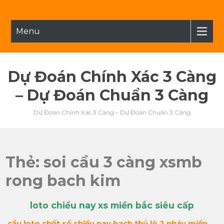
Skip
to
content
Menu
Dự Đoán Chính Xác 3 Càng
– Dự Đoán Chuẩn 3 Càng
Dự Đoán Chính Xác 3 Càng – Dự Đoán Chuẩn 3 Càng
Thẻ:
soi cầu 3 càng xsmb
rong bach kim
loto chiều nay xs miền bắc siêu cấp
cầu loto chốt số chiều nay bạch thủ lô 2 nháy miền