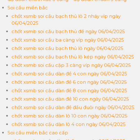
Soi cầu miền bắc
chốt xsmb soi cầu bạch thủ lô 2 nháy víp ngày
06/04/2025
chốt xsmb soi cầu bạch thủ đề ngày 06/04/2025
chốt xsmb soi cầu ba càng víp ngày 06/04/2025
chốt xsmb soi cầu bạch thủ lô ngày 06/04/2025
chốt xsmb soi cầu bạch thủ lô kép ngày 06/04/2025
chốt xsmb soi cầu cặp 3 càng víp ngày 06/04/2025
chốt xsmb soi cầu dàn đề 4 con ngày 06/04/2025
chốt xsmb soi cầu dàn đề 6 con ngày 06/04/2025
chốt xsmb soi cầu dàn đề 8 con ngày 06/04/2025
chốt xsmb soi cầu dàn đề 10 con ngày 06/04/2025
chốt xsmb soi cầu dàn đề đầu đuôi ngày 06/04/2025
chốt xsmb soi cầu dàn lô 10 con ngày 06/04/2025
chốt xsmb soi cầu dàn lô 4 con ngày 06/04/2025
Soi cầu miền bắc cao cấp