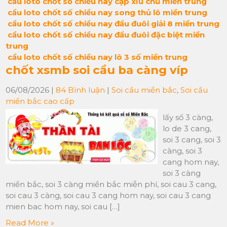
cầu loto chốt số chiều nay cặp xỉu chủ miền trung
cầu loto chốt số chiều nay song thủ lô miền trung
cầu loto chốt số chiều nay đầu đuôi giải 8 miền trung
cầu loto chốt số chiều nay đầu đuôi đặc biệt miền
trung
cầu loto chốt số chiều nay lô 3 số miền trung
chốt xsmb soi cầu ba càng víp
06/08/2026
|
84 Bình luận
|
Soi cầu miền bắc
,
Soi cầu
miền bắc cao cấp
lấy số 3 càng,
lo de 3 cang,
soi 3 cang, soi 3
càng, soi 3
cang hom nay,
soi 3 càng
miền bắc, soi 3 càng miền bắc miễn phí, soi cau 3 cang,
soi cau 3 càng, soi cau 3 cang hom nay, soi cau 3 cang
mien bac hom nay, soi cau […]
Read More »