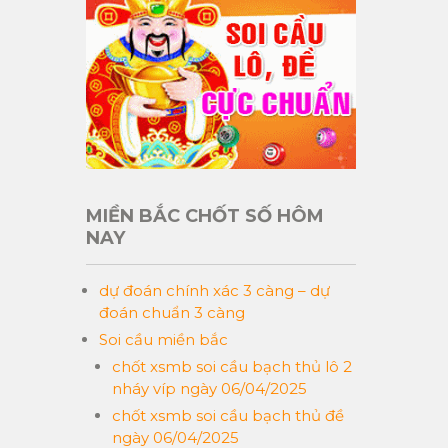
MIỀN BẮC CHỐT SỐ HÔM
NAY
dự đoán chính xác 3 càng – dự
đoán chuẩn 3 càng
Soi cầu miền bắc
chốt xsmb soi cầu bạch thủ lô 2
nháy víp ngày 06/04/2025
chốt xsmb soi cầu bạch thủ đề
ngày 06/04/2025