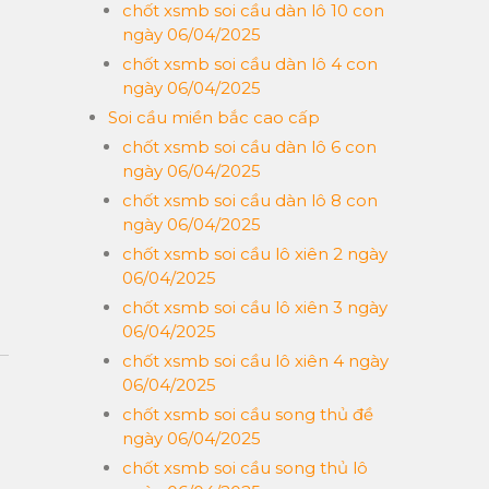
chốt xsmb soi cầu dàn lô 10 con
ngày 06/04/2025
chốt xsmb soi cầu dàn lô 4 con
ngày 06/04/2025
Soi cầu miền bắc cao cấp
chốt xsmb soi cầu dàn lô 6 con
ngày 06/04/2025
chốt xsmb soi cầu dàn lô 8 con
ngày 06/04/2025
chốt xsmb soi cầu lô xiên 2 ngày
06/04/2025
chốt xsmb soi cầu lô xiên 3 ngày
06/04/2025
chốt xsmb soi cầu lô xiên 4 ngày
06/04/2025
chốt xsmb soi cầu song thủ đề
ngày 06/04/2025
chốt xsmb soi cầu song thủ lô