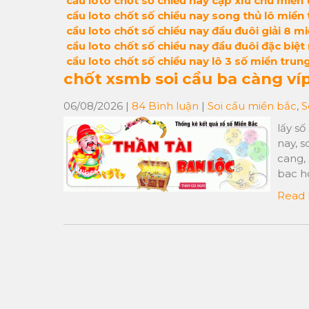
cầu loto chốt số chiều nay cặp xỉu chủ miền
cầu loto chốt số chiều nay song thủ lô miền
cầu loto chốt số chiều nay đầu đuôi giải 8 m
cầu loto chốt số chiều nay đầu đuôi đặc biệt
cầu loto chốt số chiều nay lô 3 số miền trun
chốt xsmb soi cầu ba càng ví
06/08/2026
|
84 Bình luận
|
Soi cầu miền bắc
,
S
lấy số
nay, s
cang, 
bac ho
Read 