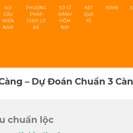
SOI
PHƯƠNG
SỐ GÌ
KẾT
XSMB
CẦU
PHÁP
ĐÁNH
QUẢ
MIỀN
CHƠI LÔ
HÔM
XS
NAM
ĐỀ
NAY
 Càng – Dự Đoán Chuẩn 3 Cà
êu chuẩn lộc