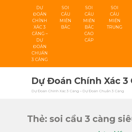
Skip
DỰ
SOI
SOI
SOI
to
ĐOÁN
CẦU
CẦU
CẦU
content
CHÍNH
MIỀN
MIỀN
MIỀN
XÁC 3
BẮC
BẮC
TRUNG
CÀNG –
CAO
DỰ
CẤP
ĐOÁN
CHUẨN
3 CÀNG
Dự Đoán Chính Xác 3
Dự Đoán Chính Xác 3 Càng – Dự Đoán Chuẩn 3 Càng
Thẻ:
soi cầu 3 càng si