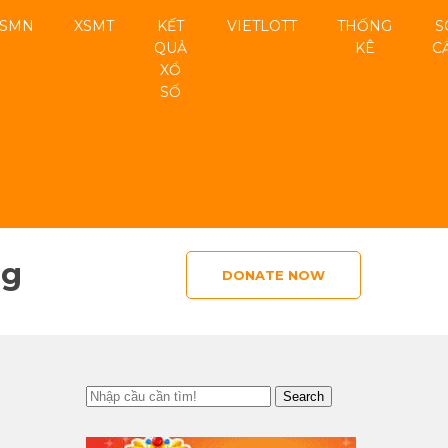
XSMN
XSMT
KẾT
VIETLOTT
THỐNG
S
QUẢ
KÊ
C
XỔ
SỐ
ng
DONATE NOW
Search