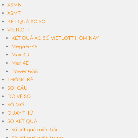
XSMN
XSMT
KẾT QUẢ XỔ SỐ
VIETLOTT
KẾT QUẢ XỔ SỐ VIETLOTT HÔM NAY
Mega 6×45
Max 3D
Max 4D
Power 6/55
THỐNG KÊ
SOI CẦU
DÒ VÉ SỐ
SỔ MƠ
QUAY THỬ
SỐ KẾT QUẢ
Số kết quả miền bắc
Số kết quả miền trung