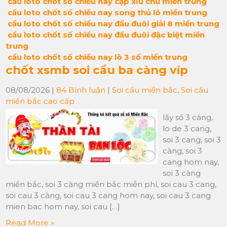
cầu loto chốt số chiều nay cặp xỉu chủ miền trung
cầu loto chốt số chiều nay song thủ lô miền trung
cầu loto chốt số chiều nay đầu đuôi giải 8 miền trung
cầu loto chốt số chiều nay đầu đuôi đặc biệt miền
trung
cầu loto chốt số chiều nay lô 3 số miền trung
chốt xsmb soi cầu ba càng víp
08/08/2026
|
84 Bình luận
|
Soi cầu miền bắc
,
Soi cầu
miền bắc cao cấp
lấy số 3 càng,
lo de 3 cang,
soi 3 cang, soi 3
càng, soi 3
cang hom nay,
soi 3 càng
miền bắc, soi 3 càng miền bắc miễn phí, soi cau 3 cang,
soi cau 3 càng, soi cau 3 cang hom nay, soi cau 3 cang
mien bac hom nay, soi cau […]
Read More »