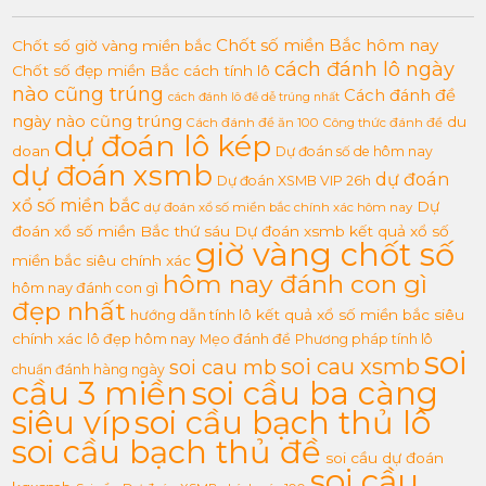
Chốt số miền Bắc hôm nay
Chốt số giờ vàng miền bắc
cách đánh lô ngày
Chốt số đẹp miền Bắc
cách tính lô
nào cũng trúng
Cách đánh đề
cách đánh lô đề dễ trúng nhất
ngày nào cũng trúng
du
Cách đánh đề ăn 100
Công thức đánh đề
dự đoán lô kép
doan
Dự đoán số de hôm nay
dự đoán xsmb
dự đoán
Dự đoán XSMB VIP 26h
xổ số miền bắc
Dự
dự đoán xổ số miền bắc chính xác hôm nay
đoán xổ số miền Bắc thứ sáu Dự đoán xsmb kết quả xổ số
giờ vàng chốt số
miền bắc siêu chính xác
hôm nay đánh con gì
hôm nay đánh con gì
đẹp nhất
hướng dẫn tính lô
kết quả xổ số miền bắc siêu
chính xác
lô đẹp hôm nay
Mẹo đánh đề
Phương pháp tính lô
soi
soi cau xsmb
soi cau mb
chuẩn đánh hàng ngày
cầu 3 miền
soi cầu ba càng
siêu víp
soi cầu bạch thủ lô
soi cầu bạch thủ đề
soi cầu dự đoán
soi cầu