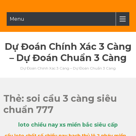
Skip
to
content
Menu
Dự Đoán Chính Xác 3 Càng
– Dự Đoán Chuẩn 3 Càng
Dự Đoán Chính Xác 3 Càng – Dự Đoán Chuẩn 3 Càng
Thẻ:
soi cầu 3 càng siêu
chuẩn 777
loto chiều nay xs miền bắc siêu cấp
cầu loto chốt số chiều nay bạch thủ lô 2 nháy miền