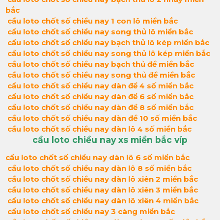
bắc
cầu loto chốt số chiều nay 1 con lô miền bắc
cầu loto chốt số chiều nay song thủ lô miền bắc
cầu loto chốt số chiều nay bạch thủ lô kép miền bắc
cầu loto chốt số chiều nay song thủ lô kép miền bắc
cầu loto chốt số chiều nay bạch thủ đề miền bắc
cầu loto chốt số chiều nay song thủ đề miền bắc
cầu loto chốt số chiều nay dàn đề 4 số miền bắc
cầu loto chốt số chiều nay dàn đề 6 số miền bắc
cầu loto chốt số chiều nay dàn đề 8 số miền bắc
cầu loto chốt số chiều nay dàn đề 10 số miền bắc
cầu loto chốt số chiều nay dàn lô 4 số miền bắc
cầu loto chiều nay xs miền bắc víp
cầu loto chốt số chiều nay dàn lô 6 số miền bắc
cầu loto chốt số chiều nay dàn lô 8 số miền bắc
cầu loto chốt số chiều nay dàn lô xiên 2 miền bắc
cầu loto chốt số chiều nay dàn lô xiên 3 miền bắc
cầu loto chốt số chiều nay dàn lô xiên 4 miền bắc
cầu loto chốt số chiều nay 3 càng miền bắc