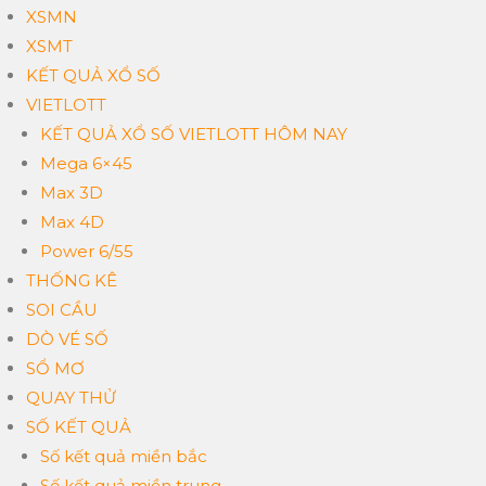
XSMN
XSMT
KẾT QUẢ XỔ SỐ
VIETLOTT
KẾT QUẢ XỔ SỐ VIETLOTT HÔM NAY
Mega 6×45
Max 3D
Max 4D
Power 6/55
THỐNG KÊ
SOI CẦU
DÒ VÉ SỐ
SỔ MƠ
QUAY THỬ
SỐ KẾT QUẢ
Số kết quả miền bắc
Số kết quả miền trung