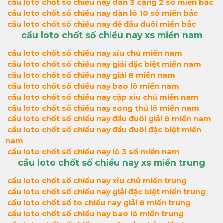
cầu loto chốt số chiều nay dàn 3 càng 2 số miền bắc
cầu loto chốt số chiều nay dàn lô 10 số miền bắc
cầu loto chốt số chiều nay đề đầu đuôi miền bắc
cầu loto chốt số chiều nay xs miền nam
cầu loto chốt số chiều nay xỉu chủ miền nam
cầu loto chốt số chiều nay giải đặc biệt miền nam
cầu loto chốt số chiều nay giải 8 miền nam
cầu loto chốt số chiều nay bao lô miền nam
cầu loto chốt số chiều nay cặp xỉu chủ miền nam
cầu loto chốt số chiều nay song thủ lô miền nam
cầu loto chốt số chiều nay đầu đuôi giải 8 miền nam
cầu loto chốt số chiều nay đầu đuôi đặc biệt miền
nam
cầu loto chốt số chiều nay lô 3 số miền nam
cầu loto chốt số chiều nay xs miền trung
cầu loto chốt số chiều nay xỉu chủ miền trung
cầu loto chốt số chiều nay giải đặc biệt miền trung
cầu loto chốt số to chiều nay giải 8 miền trung
cầu loto chốt số chiều nay bao lô miền trung