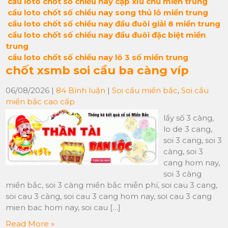
cầu loto chốt số chiều nay cặp xỉu chủ miền trung
cầu loto chốt số chiều nay song thủ lô miền trung
cầu loto chốt số chiều nay đầu đuôi giải 8 miền trung
cầu loto chốt số chiều nay đầu đuôi đặc biệt miền
trung
cầu loto chốt số chiều nay lô 3 số miền trung
chốt xsmb soi cầu ba càng víp
06/08/2026
|
84 Bình luận
|
Soi cầu miền bắc
,
Soi cầu
miền bắc cao cấp
lấy số 3 càng,
lo de 3 cang,
soi 3 cang, soi 3
càng, soi 3
cang hom nay,
soi 3 càng
miền bắc, soi 3 càng miền bắc miễn phí, soi cau 3 cang,
soi cau 3 càng, soi cau 3 cang hom nay, soi cau 3 cang
mien bac hom nay, soi cau […]
Read More »