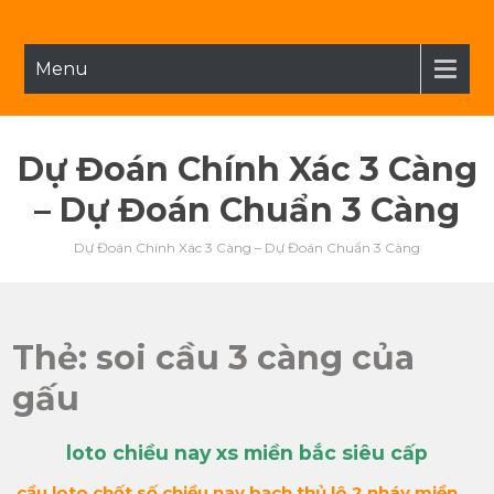
Skip
to
content
Menu
Dự Đoán Chính Xác 3 Càng
– Dự Đoán Chuẩn 3 Càng
Dự Đoán Chính Xác 3 Càng – Dự Đoán Chuẩn 3 Càng
Thẻ:
soi cầu 3 càng của
gấu
loto chiều nay xs miền bắc siêu cấp
cầu loto chốt số chiều nay bạch thủ lô 2 nháy miền