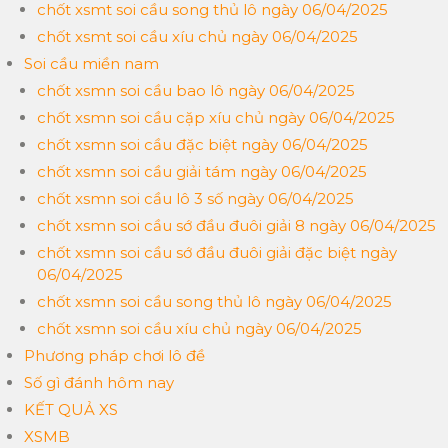
chốt xsmt soi cầu song thủ lô ngày 06/04/2025
chốt xsmt soi cầu xíu chủ ngày 06/04/2025
Soi cầu miền nam
chốt xsmn soi cầu bao lô ngày 06/04/2025
chốt xsmn soi cầu cặp xíu chủ ngày 06/04/2025
chốt xsmn soi cầu đặc biệt ngày 06/04/2025
chốt xsmn soi cầu giải tám ngày 06/04/2025
chốt xsmn soi cầu lô 3 số ngày 06/04/2025
chốt xsmn soi cầu sớ đầu đuôi giải 8 ngày 06/04/2025
chốt xsmn soi cầu sớ đầu đuôi giải đặc biệt ngày
06/04/2025
chốt xsmn soi cầu song thủ lô ngày 06/04/2025
chốt xsmn soi cầu xíu chủ ngày 06/04/2025
Phương pháp chơi lô đề
Số gì đánh hôm nay
KẾT QUẢ XS
XSMB