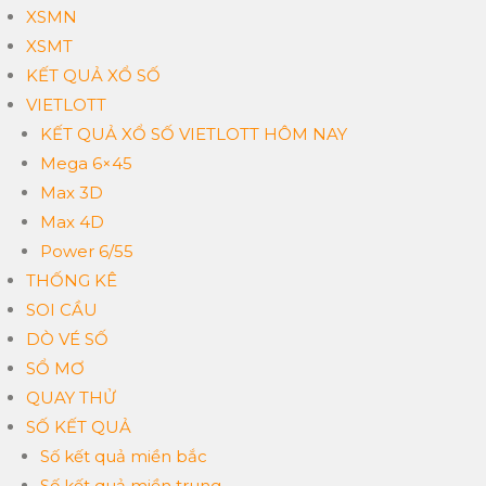
XSMN
XSMT
KẾT QUẢ XỔ SỐ
VIETLOTT
KẾT QUẢ XỔ SỐ VIETLOTT HÔM NAY
Mega 6×45
Max 3D
Max 4D
Power 6/55
THỐNG KÊ
SOI CẦU
DÒ VÉ SỐ
SỔ MƠ
QUAY THỬ
SỐ KẾT QUẢ
Số kết quả miền bắc
Số kết quả miền trung