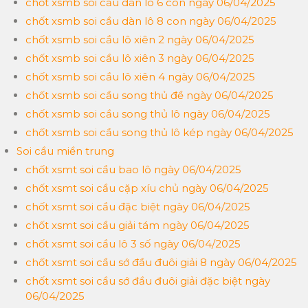
chốt xsmb soi cầu dàn lô 6 con ngày 06/04/2025
chốt xsmb soi cầu dàn lô 8 con ngày 06/04/2025
chốt xsmb soi cầu lô xiên 2 ngày 06/04/2025
chốt xsmb soi cầu lô xiên 3 ngày 06/04/2025
chốt xsmb soi cầu lô xiên 4 ngày 06/04/2025
chốt xsmb soi cầu song thủ đề ngày 06/04/2025
chốt xsmb soi cầu song thủ lô ngày 06/04/2025
chốt xsmb soi cầu song thủ lô kép ngày 06/04/2025
Soi cầu miền trung
chốt xsmt soi cầu bao lô ngày 06/04/2025
chốt xsmt soi cầu cặp xíu chủ ngày 06/04/2025
chốt xsmt soi cầu đặc biệt ngày 06/04/2025
chốt xsmt soi cầu giải tám ngày 06/04/2025
chốt xsmt soi cầu lô 3 số ngày 06/04/2025
chốt xsmt soi cầu sớ đầu đuôi giải 8 ngày 06/04/2025
chốt xsmt soi cầu sớ đầu đuôi giải đặc biệt ngày
06/04/2025