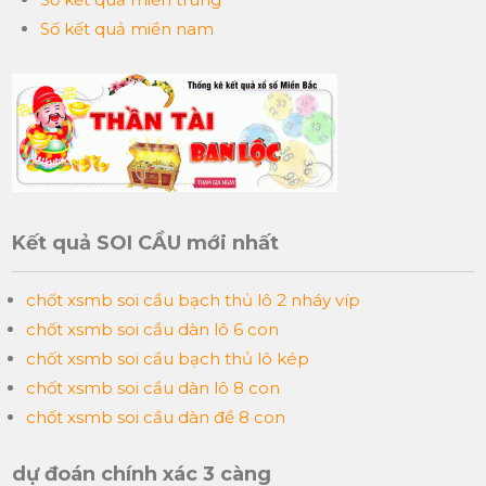
Số kết quả miền nam
Kết quả SOI CẦU mới nhất
chốt xsmb soi cầu bạch thủ lô 2 nháy víp
chốt xsmb soi cầu dàn lô 6 con
chốt xsmb soi cầu bạch thủ lô kép
chốt xsmb soi cầu dàn lô 8 con
chốt xsmb soi cầu dàn đề 8 con
dự đoán chính xác 3 càng