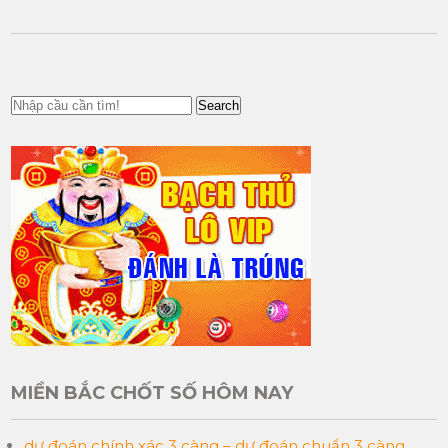
Search
MIỀN BẮC CHỐT SỐ HÔM NAY
dự đoán chính xác 3 càng – dự đoán chuẩn 3 càng