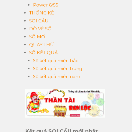
Power 6/55
THỐNG KÊ
SOI CẦU
DÒ VÉ SỐ
SỔ MƠ
QUAY THỬ
SỐ KẾT QUẢ
Số kết quả miền bắc
Số kết quả miền trung
Số kết quả miền nam
Kết quả SOI CẦU mới nhất