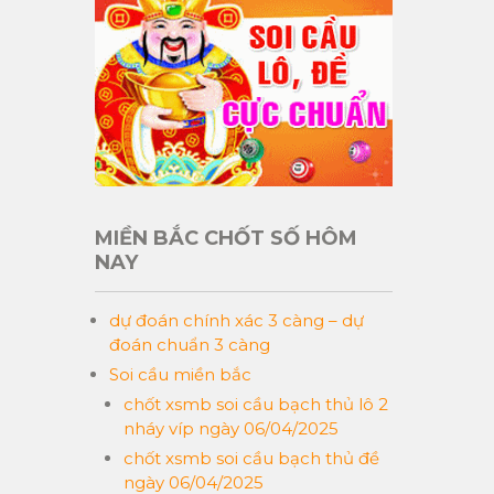
MIỀN BẮC CHỐT SỐ HÔM
NAY
dự đoán chính xác 3 càng – dự
đoán chuẩn 3 càng
Soi cầu miền bắc
chốt xsmb soi cầu bạch thủ lô 2
nháy víp ngày 06/04/2025
chốt xsmb soi cầu bạch thủ đề
ngày 06/04/2025