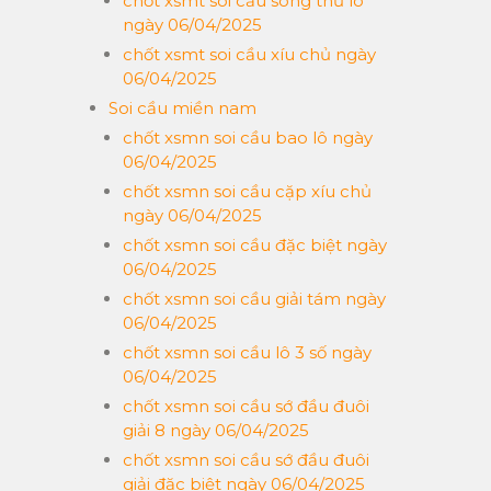
chốt xsmt soi cầu song thủ lô
ngày 06/04/2025
chốt xsmt soi cầu xíu chủ ngày
06/04/2025
Soi cầu miền nam
chốt xsmn soi cầu bao lô ngày
06/04/2025
chốt xsmn soi cầu cặp xíu chủ
ngày 06/04/2025
chốt xsmn soi cầu đặc biệt ngày
06/04/2025
chốt xsmn soi cầu giải tám ngày
06/04/2025
chốt xsmn soi cầu lô 3 số ngày
06/04/2025
chốt xsmn soi cầu sớ đầu đuôi
giải 8 ngày 06/04/2025
chốt xsmn soi cầu sớ đầu đuôi
giải đặc biệt ngày 06/04/2025