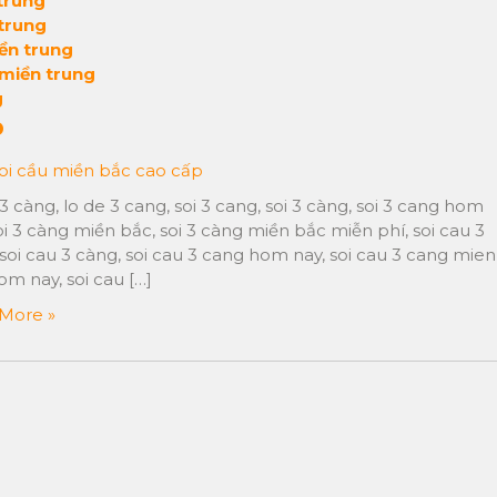
 trung
 trung
iền trung
 miền trung
g
p
oi cầu miền bắc cao cấp
 3 càng, lo de 3 cang, soi 3 cang, soi 3 càng, soi 3 cang hom
oi 3 càng miền bắc, soi 3 càng miền bắc miễn phí, soi cau 3
soi cau 3 càng, soi cau 3 cang hom nay, soi cau 3 cang mien
m nay, soi cau […]
More »