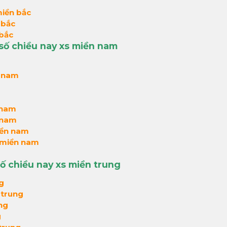
miền bắc
 bắc
 bắc
 số chiều nay xs miền nam
n nam
 nam
 nam
miền nam
t miền nam
số chiều nay xs miền trung
g
 trung
ung
g